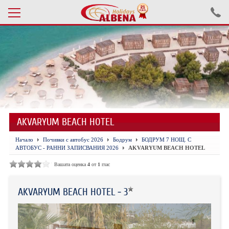
Проверка на резервация
ПОЧИВКИ С АВТОБУС 2026
ПОЧИВКИ СЪС САМОЛЕТ
AKVARYUM BEACH HOTEL
ЕКСКУРЗИИ САМОЛЕТ
Начало
Почивки с автобус 2026
Бодрум
БОДРУМ 7 НОЩ. С
ЕКСКУРЗИИ АВТОБУС
АВТОБУС - РАННИ ЗАПИСВАНИЯ 2026
AKVARYUM BEACH HOTEL
БЪЛГАРИЯ
Вашата оценка
4
от
1
глас
ХОТЕЛИ В ТУРЦИЯ
AKVARYUM BEACH HOTEL - 3
ТУРЦИЯ С КОЛА