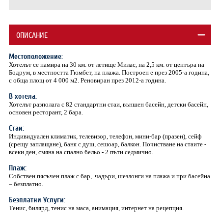
ОПИСАНИЕ
Местоположение:
Хотелът се намира на 30 км. от летище Милас, на 2,5 км. от центъра на
Бодрум, в местността Гюмбет, на плажа. Построен е през 2005-а година,
с обща площ от 4 000 м2. Реновиран през 2012-а година.
В хотела:
Хотелът разполага с 82 стандартни стаи, външен басейн, детски басейн,
основен ресторант, 2 бара.
Стаи:
Индивидуален климатик, телевизор, телефон, мини-бар (празен), сейф
(срещу заплащане), баня с душ, сешоар, балкон. Почистване на стаите -
всеки ден, смяна на спално бельо - 2 пъти седмично.
Плаж:
Собствен пясъчен плаж с бар,. чадъри, шезлонги на плажа и при басейна
– безплатно.
Безплатни Услуги:
Тенис, билярд, тенис на маса, анимация, интернет на рецепция.