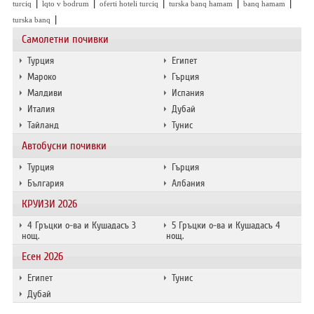
|
|
|
|
|
turciq
lqto v bodrum
oferti hoteli turciq
turska banq hamam
banq hamam
|
turska banq
Самолетни почивки
Турция
Египет
Мароко
Гърция
Малдиви
Испания
Италия
Дубай
Тайланд
Тунис
Автобусни почивки
Турция
Гърция
България
Албания
КРУИЗИ 2026
4 Гръцки о-ва и Кушадасъ 3
5 Гръцки о-ва и Кушадасъ 4
нощ.
нощ.
Есен 2026
Египет
Тунис
Дубай