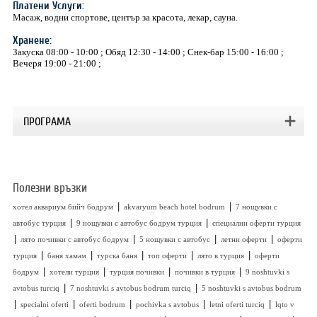
Платени Услуги:
Mасаж, водни спортове, център за красота, лекар, сауна.
Хранене:
Закуска 08:00 - 10:00 ; Обяд 12:30 - 14:00 ; Снек-бар 15:00 - 16:00 ;
Вечеря 19:00 - 21:00 ;
ПРОГРАМА
Полезни връзки
|
|
хотел аквариум бийч бодрум
akvaryum beach hotel bodrum
7 нощувки с
|
|
автобус турция
9 нощувки с автобус бодрум турция
специални оферти турция
|
|
|
|
лято почивки с автобус бодрум
5 нощувки с автобус
летни оферти
оферти
|
|
|
|
|
турция
баня хамам
турска баня
топ оферти
лято в турция
оферти
|
|
|
|
бодрум
хотели турция
турция почивки
почивки в турция
9 noshtuvki s
|
|
avtobus turciq
7 noshtuvki s avtobus bodrum turciq
5 noshtuvki s avtobus bodrum
|
|
|
|
|
specialni oferti
oferti bodrum
pochivka s avtobus
letni oferti turciq
lqto v