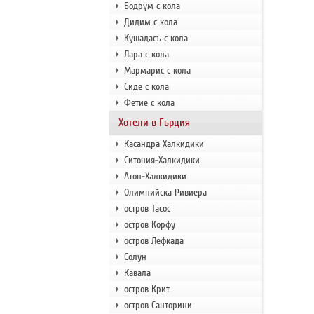
Бодрум с кола
Дидим с кола
Кушадасъ с кола
Лара с кола
Мармарис с кола
Сиде с кола
Фетие с кола
Хотели в Гърция
Касандра Халкидики
Ситония-Халкидики
Атон-Халкидики
Олимпийска Ривиера
остров Тасос
остров Корфу
остров Лефкада
Солун
Кавала
остров Крит
остров Санторини