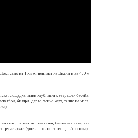
Ефес, само на 1 км от центъра на Дидим и на 400 м
етска площадка, мини клуб, малък вътрешен басейн,
скетбол, билярд, дартс, тенис корт, тенис на маса,
екар.
тен сейф, сателитна телевизия, безплатен интернет
 ч. румсървис (допълнително заплащане), сешоар.