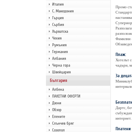
Италия
Промо ста
С. Македония
Стандартн
Гърция
настанява
Супериорн
Сърбия
Разполага
Хърватска
разположе
Чехия
Фамилни с
Обзаведен
Румъния
Германия
Плаж:
Албания
Хотелът с
Черна гора
чадъри, м
Швейцария
За децат
България
Миниклуб 
интервали
Албена
ПАКЕТНИ ОФЕРТИ
Безплатн
Дюни
Дартс, бо
Обзор
събуждане
Елените
интернет.
Слънчев бряг
Платени 
Созопол