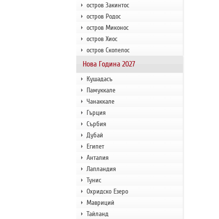
остров Закинтос
остров Родос
остров Миконос
остров Хиос
остров Скопелос
Нова Година 2027
Кушадасъ
Памуккале
Чанаккале
Гърция
Сърбия
Дубай
Египет
Анталия
Лапландия
Тунис
Охридско Езеро
Мавриций
Тайланд