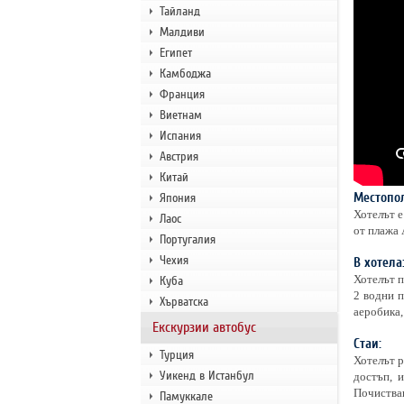
Тайланд
Малдиви
Египет
Камбоджа
Франция
Виетнам
Испания
Австрия
Китай
Местопо
Япония
Хотелът е
Лаос
от плажа 
Португалия
Чехия
В хотела
Хотелът п
Куба
2 водни п
Хърватска
аеробика,
Екскурзии автобус
Стаи:
Турция
Хотелът р
Уикенд в Истанбул
достъп, 
Почистван
Памуккале