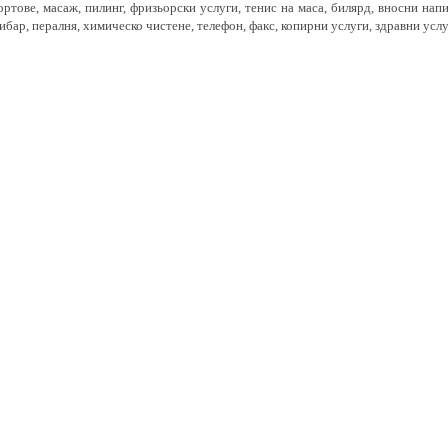
ртове, масаж, пилинг, фризьорски услуги, тенис на маса, билярд, вносни нап
ибар, пералня, химическо чистене, телефон, факс, копирни услуги, здравни услу