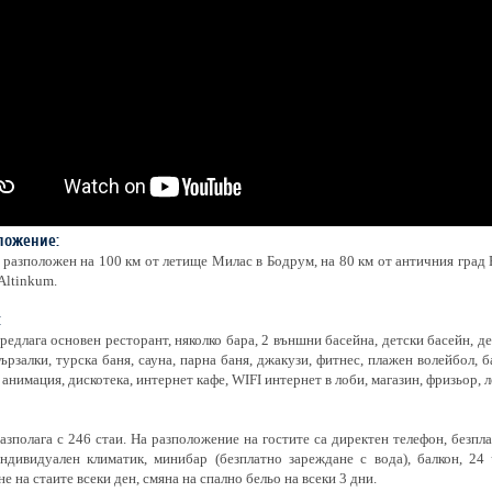
ложение:
 разположен на 100 км от летище Милас в Бодрум, на 80 км от античния град 
Altinkum.
:
редлага основен ресторант, няколко бара, 2 външни басейна, детски басейн, д
ързалки, турска баня, сауна, парна баня, джакузи, фитнес, плажен волейбол, ба
 анимация, дискотека, интернет кафе, WIFI интернет в лоби, магазин, фризьор, л
азполага с 246 стаи. На разположение на гостите са директен телефон, безпла
индивидуален климатик, минибар (безплатнo зареждане с вода), балкон, 24
е на стаите всеки ден, смяна на спално бельо на всеки 3 дни.