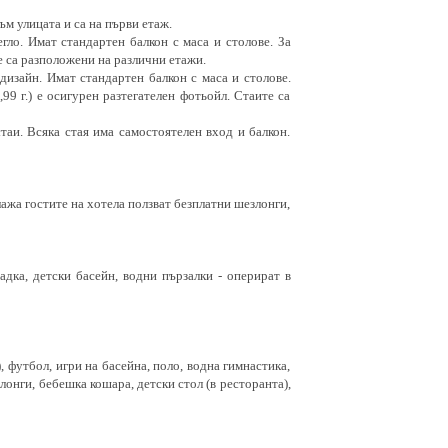
към улицата и са на първи етаж.
егло. Имат стандартен балкон с маса и столове. За
те са разположени на различни етажи.
 дизайн. Имат стандартен балкон с маса и столове.
99 г.) е осигурен разтегателен фотьойл. Стаите са
таи. Всяка стая има самостоятелен вход и балкон.
лажа гостите на хотела ползват безплатни шезлонги,
адка, детски басейн, водни пързалки - оперират в
), футбол, игри на басейна, поло, водна гимнастика,
онги, бебешка кошара, детски стол (в ресторанта),