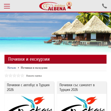
Проверка на резервация
ПОЧИВКИ С АВТОБУС 2026
ПОЧИВКИ СЪС САМОЛЕТ
Почивки и екскурзии
ЕКСКУРЗИИ САМОЛЕТ
Начало
Почивки и екскурзии
ЕКСКУРЗИИ АВТОБУС
Вашата оценка
БЪЛГАРИЯ
Почивки с автобус в Турция
Почивки със самолет в
2026
Турция 2026
ХОТЕЛИ В ТУРЦИЯ
ТУРЦИЯ С КОЛА