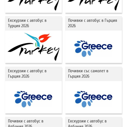
ХОТЕЛИ В ГЪРЦИЯ
НОВА ГОДИНА 2027
Екскурзии с автобус в
Почивки с автобус в Гърция
Турция 2026
2026
ХОТЕЛИ В АЛБАНИЯ
АВТОБУСИ ПОД НАЕМ
ЗА НАС
КОНТАКТИ
ОБЩИ УСЛОВИЯ ПАКЕТНИ
ПОЛИТИКА ЗА ПОВЕРИТЕЛНОСТ
Екскурзии с автобус в
Почивки със самолет в
ПЪТУВАНИЯ
Гърция 2026
Гърция 2026
Почивки с автобус в
Екскурзии с автобус в
Албания 2026
Албания 2026