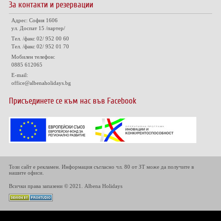
За контакти и резервации
Адрес: София 1606
ул. Доспат 15 /партер/
Тел. /факс 02/ 952 00 60
Тел. /факс 02/ 952 01 70
Мобилен телефон:
0885 612065
E-mail:
office@albenaholidays.bg
Присъединете се към нас във Facebook
Този сайт е рекламен. Информация съгласно чл. 80 от ЗТ може да получите в
нашите офиси.
Всички права запазени © 2021. Albena Holidays