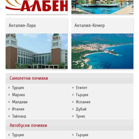
ХОТЕЛИ В ГЪРЦИЯ
НОВА ГОДИНА 2027
Анталия-Лара
Анталия-Кемер
ХОТЕЛИ В АЛБАНИЯ
АВТОБУСИ ПОД НАЕМ
ЗА НАС
КОНТАКТИ
ОБЩИ УСЛОВИЯ ПАКЕТНИ
ПОЛИТИКА ЗА ПОВЕРИТЕЛНОСТ
Самолетни почивки
ПЪТУВАНИЯ
Турция
Египет
Мароко
Гърция
Малдиви
Испания
Италия
Дубай
Тайланд
Тунис
Автобусни почивки
Турция
Гърция