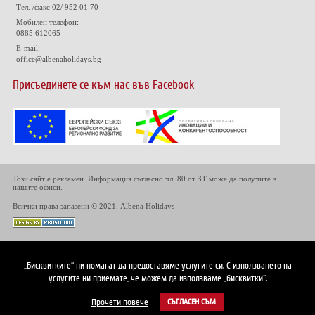
Тел. /факс 02/ 952 01 70
Мобилен телефон:
0885 612065
E-mail:
office@albenaholidays.bg
Присъединете се към нас във Facebook
Този сайт е рекламен. Информация съгласно чл. 80 от ЗТ може да получите в
нашите офиси.
Всички права запазени © 2021. Albena Holidays
„Бисквитките“ ни помагат да предоставяме услугите си. С използването на
услугите ни приемате, че можем да използваме „бисквитки“.
Прочети повече
СЪГЛАСЕН СЪМ