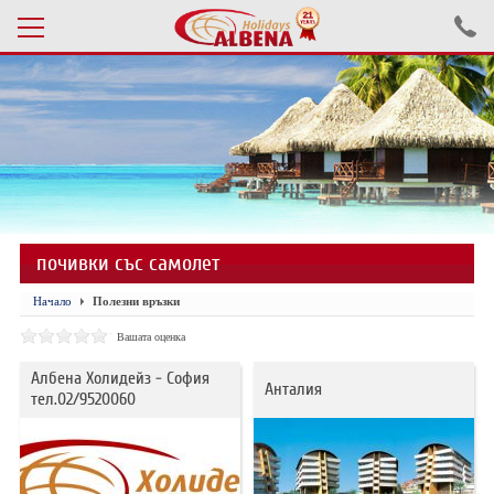
Проверка на резервация
ПОЧИВКИ С АВТОБУС 2026
ПОЧИВКИ СЪС САМОЛЕТ
почивки със самолет
ЕКСКУРЗИИ САМОЛЕТ
Начало
Полезни връзки
ЕКСКУРЗИИ АВТОБУС
Вашата оценка
БЪЛГАРИЯ
Албена Холидейз - София
Анталия
тел.02/9520060
ХОТЕЛИ В ТУРЦИЯ
ТУРЦИЯ С КОЛА