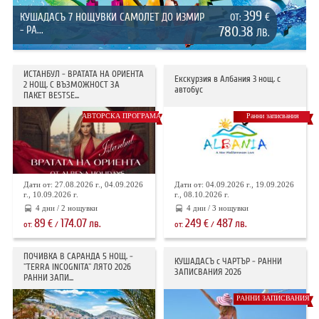
399
КУШАДАСЪ 7 НОЩУВКИ САМОЛЕТ ДО ИЗМИР
€
ОТ:
- РА...
780.38
ЛВ.
ИСТАНБУЛ - ВРАТАТА НА ОРИЕНТА
Екскурзия в Албания 3 нощ. с
2 НОЩ. С ВЪЗМОЖНОСТ ЗА
автобус
ПАКЕТ BESTSE...
АВТОРСКА ПРОГРАМА
Ранни записвания
Дати от: 27.08.2026 г., 04.09.2026
Дати от: 04.09.2026 г., 19.09.2026
г., 10.09.2026 г.
г., 08.10.2026 г.
4 дни / 2 нощувки
4 дни / 3 нощувки
89
174.07
249
487
€
лв.
€
лв.
от:
/
от:
/
ПОЧИВКА В САРАНДА 5 НОЩ. -
КУШАДАСЪ с ЧАРТЪР - РАННИ
"TERRA INCOGNITA" ЛЯТО 2026
ЗАПИСВАНИЯ 2026
РАННИ ЗАПИ...
РАННИ ЗАПИСВАНИЯ