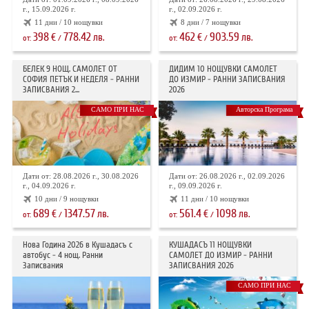
г., 15.09.2026 г.
г., 02.09.2026 г.
11 дни / 10 нощувки
8 дни / 7 нощувки
398
778.42
462
903.59
€
лв.
€
лв.
от:
/
от:
/
БЕЛЕК 9 НОЩ. САМОЛЕТ ОТ
ДИДИМ 10 НОЩУВКИ САМОЛЕТ
СОФИЯ ПЕТЪК И НЕДЕЛЯ - РАННИ
ДО ИЗМИР - РАННИ ЗАПИСВАНИЯ
ЗАПИСВАНИЯ 2...
2026
САМО ПРИ НАС
Авторска Програма
Дати от: 28.08.2026 г., 30.08.2026
Дати от: 26.08.2026 г., 02.09.2026
г., 04.09.2026 г.
г., 09.09.2026 г.
10 дни / 9 нощувки
11 дни / 10 нощувки
689
1347.57
561.4
1098
€
лв.
€
лв.
от:
/
от:
/
Нова Година 2026 в Кушадасъ с
КУШАДАСЪ 11 НОЩУВКИ
автобус - 4 нощ. Ранни
САМОЛЕТ ДО ИЗМИР - РАННИ
Записвания
ЗАПИСВАНИЯ 2026
САМО ПРИ НАС