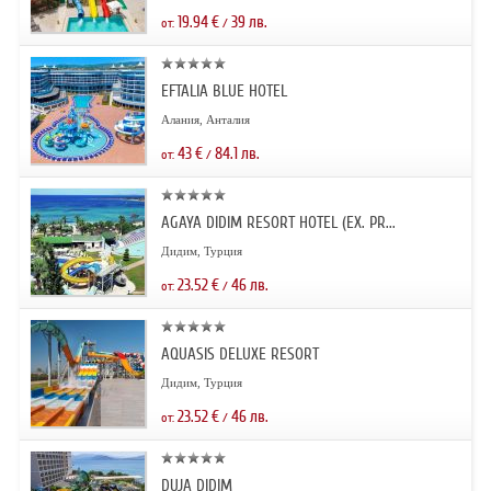
19.94
€
39
лв.
от:
/
EFTALIA BLUE HOTEL
Алания, Анталия
43
€
84.1
лв.
от:
/
AGAYA DIDIM RESORT HOTEL (EX. PR...
Дидим, Турция
23.52
€
46
лв.
от:
/
AQUASIS DELUXE RESORT
Дидим, Турция
23.52
€
46
лв.
от:
/
DUJA DIDIM