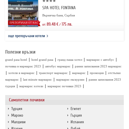
SPA HOTEL FONTANA
Върнячка баня, Сърбия
ПРЕПОРЪЧАН ОТ НАС
89.48
€
175
лв.
от:
/
още препоръчани хотели
Полезни връзки
|
|
|
|
grand pasa hotel
hotel grand pasa
гранд паша хотел
мармарис с автобус
|
|
почивка в мармарис 2023
автобус мармарис
ранни записвания 2023 мармарис
|
|
|
|
|
хотели в мармарис
транспорт мармарис
мармарис
промоция
отстъпки
|
|
|
мармарис
last minute мармарис
мармарис екскурзии
ранни записвания 2023
|
|
|
турция
мармарис хотели
мармарис почивки 2023
Самолетни почивки
Турция
Египет
Мароко
Гърция
Малдиви
Испания
Италия
Дубай