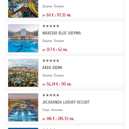
Дидим, Турция
60
€
117.35
лв.
от:
/
MAXERIA BLUE DIDYMA
Дидим, Турция
31.7
€
62
лв.
от:
/
AKRA DIDIM
Дидим, Турция
56.24
€
110
лв.
от:
/
JACARANDA LUXURY RESORT
Сиде, Анталия
146
€
285.55
лв.
от:
/