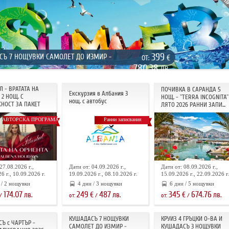
399
СЪ 7 НОЩУВКИ САМОЛЕТ ДО ИЗМИР -
€
ОТ:
780.38
ЛВ.
Л - ВРАТАТА НА
ПОЧИВКА В САРАНДА 5
Екскурзия в Албания 3
2 НОЩ. С
НОЩ. - "TERRA INCOGNITA"
нощ. с автобус
НОСТ ЗА ПАКЕТ
ЛЯТО 2026 РАННИ ЗАПИ...
АВТОРСКА ПРОГРАМА
Ранни записвания
27.08.2026 г.,
Дати от: 04.09.2026 г.,
Дати от: 08.09.2026 г.,
6 г., 10.09.2026 г.
19.09.2026 г., 08.10.2026 г.
15.09.2026 г., 22.09.2026 г
 / 2 нощувки
4 дни / 3 нощувки
6 дни / 5 нощувки
174.07
249
487
345
674.76
лв.
€
лв.
€
лв.
/
от:
/
от:
/
КУШАДАСЪ 7 НОЩУВКИ
КРУИЗ 4 ГРЪЦКИ О-ВА И
Ъ с ЧАРТЪР -
САМОЛЕТ ДО ИЗМИР -
КУШАДАСЪ 3 НОЩУВКИ