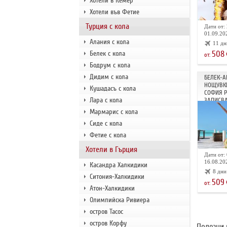
Хотели в Кемер
Хотели във Фетие
Турция с кола
Дати от: 
01.09.202
Алания с кола
11 дн
508
Белек с кола
от:
Бодрум с кола
Дидим с кола
БЕЛЕК-А
НОЩУВКИ
Кушадасъ с кола
СОФИЯ 
Лара с кола
ЗАПИСВА
Мармарис с кола
Сиде с кола
Фетие с кола
Хотели в Гърция
Дати от: 
16.08.202
Касандра Халкидики
8 дни
Ситония-Халкидики
509
от:
Атон-Халкидики
Олимпийска Ривиера
остров Тасос
остров Корфу
Полезни 