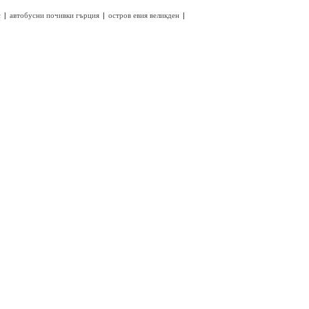
|
|
|
с
автобусни почивки гърция
остров евия великден