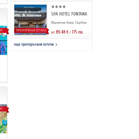
SPA HOTEL FONTANA
Върнячка баня, Сърбия
АС
ПРЕПОРЪЧАН ОТ НАС
89.48
€
175
лв.
от:
/
още препоръчани хотели
.
АС