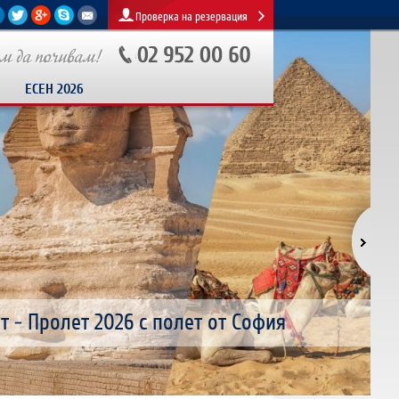
Проверка на резервация
ЕСЕН 2026
АНИЯ ГЪРЦИЯ - ХАЛКИДИКИ
 - Пролет 2026 с полет от София
ез Мадрид от 1460 евро
ата на Ориента
КИ О-ВА И КУШАДАСЪ 4 НОЩУВКИ 2026
И - МОРЕ в България с 5 и 7 нощувки