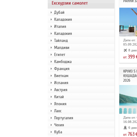
РАННИ З
Екскурзии самолет
Дубай
Кападокия
Италия
Кападокия
Тайланд
Дати от: 
05.09.202
Малдиви
8 дни
Египет
399
от:
Камбоджа
Франция
КРУИЗ 5
Виетнам
КУШАДА
2026
Испания
Австрия
Китай
Япония
Лаос
Португалия
Дати от: 
16.08.202
Чехия
6 дни
Куба
763
от: