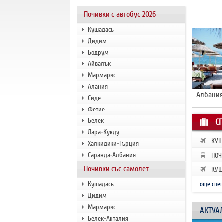
Почивки с автобус 2026
Кушадасъ
Дидим
Бодрум
Айвалък
Мармарис
Алания
Албания
Сиде
Фетие
Белек
С
Лара-Кунду
КУШ
Халкидики-Гърция
ЗАП
Саранда-Албания
ПОЧ
РАН
Почивки със самолет
КУШ
ЗАП
Кушадасъ
още спе
Дидим
Мармарис
АКТУА
Белек-Анталия