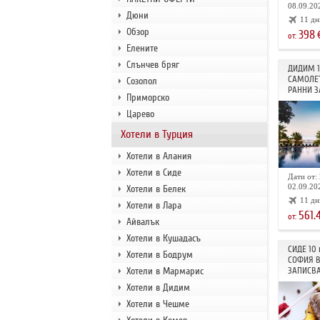
08.09.202
Дюни
11 дн
Обзор
398
от:
Елените
Слънчев бряг
ДИДИМ 
САМОЛЕТ
Созопол
РАННИ З
Приморско
Царево
Хотели в Турция
Хотели в Алания
Хотели в Сиде
Дати от: 
02.09.202
Хотели в Белек
11 дн
Хотели в Лара
561.
от:
Айвалък
Хотели в Кушадасъ
СИДЕ 10
Хотели в Бодрум
СОФИЯ В
Хотели в Мармарис
ЗАПИСВА
Хотели в Дидим
Хотели в Чешме