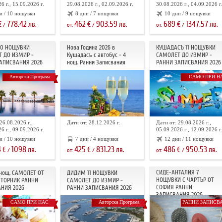
6 г., 15.09.2026 г.
29.08.2026 г., 02.09.2026 г.
30.08.2026 г., 04.09.2026 г
и / 10 нощувки
8 дни / 7 нощувки
10 дни / 9 нощувки
778.42
462
903.59
689
1347.57
€
лв.
€
лв.
€
лв.
/
от:
/
от:
/
10 НОЩУВКИ
Нова Година 2026 в
КУШАДАСЪ 11 НОЩУВКИ
 ДО ИЗМИР -
Кушадасъ с автобус - 4
САМОЛЕТ ДО ИЗМИР -
АПИСВАНИЯ 2026
нощ. Ранни Записвания
РАННИ ЗАПИСВАНИЯ 2026
Авторска Програма
САМО ПРИ Н
26.08.2026 г.,
Дати от: 28.12.2026 г.
Дати от: 29.08.2026 г.,
6 г., 09.09.2026 г.
05.09.2026 г., 12.09.2026 г
и / 10 нощувки
7 дни / 4 нощувки
12 дни / 11 нощувки
4
1098
425
831.23
486
950.53
€
лв.
€
лв.
€
лв.
/
от:
/
от:
/
СИДЕ-АНТАЛИЯ 7
 нощ. САМОЛЕТ ОТ
ДИДИМ 11 НОЩУВКИ
НОЩУВКИ С ЧАРТЪР OT
ТОРНИК РАННИ
САМОЛЕТ ДО ИЗМИР -
СОФИЯ РАННИ
НИЯ 2026
РАННИ ЗАПИСВАНИЯ 2026
ЗАПИСВАНИЯ 2026
САМО ПРИ НАС
Авторска Програма
РАННИ ЗАПИСВ