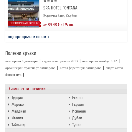
SPA HOTEL FONTANA
Върнячка баня, Сърбия
ПРЕПОРЪЧАН ОТ НАС
89.48
€
175
лв.
от:
/
още препоръчани хотели
Полезни връзки
|
|
|
пампорово 8 декември
студентски празник 2013
пампорово автобус 8.12
|
|
организиран транспорт пампорово
хотел форест нук-пампорово
апарт хотел
|
форест нук
Самолетни почивки
Турция
Египет
Мароко
Гърция
Малдиви
Испания
Италия
Дубай
Тайланд
Тунис