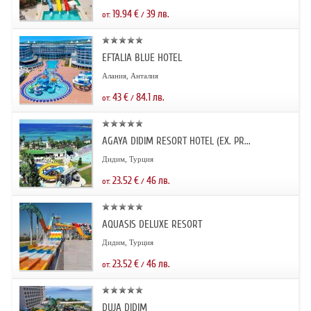
19.94
€
39
лв.
от:
/
EFTALIA BLUE HOTEL
Алания, Анталия
43
€
84.1
лв.
от:
/
AGAYA DIDIM RESORT HOTEL (EX. PR...
Дидим, Турция
23.52
€
46
лв.
от:
/
AQUASIS DELUXE RESORT
Дидим, Турция
23.52
€
46
лв.
от:
/
DUJA DIDIM