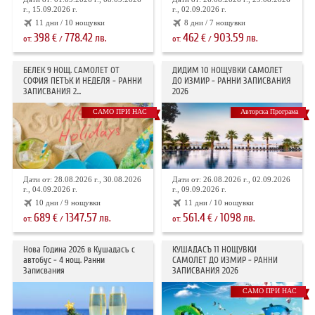
г., 15.09.2026 г.
г., 02.09.2026 г.
11 дни / 10 нощувки
8 дни / 7 нощувки
398
778.42
462
903.59
€
лв.
€
лв.
от:
/
от:
/
БЕЛЕК 9 НОЩ. САМОЛЕТ ОТ
ДИДИМ 10 НОЩУВКИ САМОЛЕТ
СОФИЯ ПЕТЪК И НЕДЕЛЯ - РАННИ
ДО ИЗМИР - РАННИ ЗАПИСВАНИЯ
ЗАПИСВАНИЯ 2...
2026
САМО ПРИ НАС
Авторска Програма
Дати от: 28.08.2026 г., 30.08.2026
Дати от: 26.08.2026 г., 02.09.2026
г., 04.09.2026 г.
г., 09.09.2026 г.
10 дни / 9 нощувки
11 дни / 10 нощувки
689
1347.57
561.4
1098
€
лв.
€
лв.
от:
/
от:
/
Нова Година 2026 в Кушадасъ с
КУШАДАСЪ 11 НОЩУВКИ
автобус - 4 нощ. Ранни
САМОЛЕТ ДО ИЗМИР - РАННИ
Записвания
ЗАПИСВАНИЯ 2026
САМО ПРИ НАС