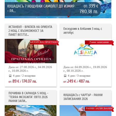
399
КУШАДАСЪ 7 НОЩУВКИ САМОЛЕТ ДО ИЗМИР
€
ОТ:
- РА...
780.38
ЛВ.
ИСТАНБУЛ - ВРАТАТА НА ОРИЕНТА
Екскурзия в Албания 3 нощ. с
2 НОЩ. С ВЪЗМОЖНОСТ ЗА
автобус
ПАКЕТ BESTSE...
АВТОРСКА ПРОГРАМА
Ранни записвания
Дати от: 27.08.2026 г., 04.09.2026
Дати от: 04.09.2026 г., 19.09.2026
г., 10.09.2026 г.
г., 08.10.2026 г.
4 дни / 2 нощувки
4 дни / 3 нощувки
89
174.07
249
487
€
лв.
€
лв.
от:
/
от:
/
ПОЧИВКА В САРАНДА 5 НОЩ. -
КУШАДАСЪ с ЧАРТЪР - РАННИ
"TERRA INCOGNITA" ЛЯТО 2026
ЗАПИСВАНИЯ 2026
РАННИ ЗАПИ...
РАННИ ЗАПИСВАНИЯ