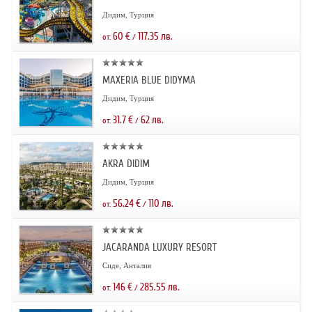
Дидим, Турция
60
€
117.35
лв.
от:
/
MAXERIA BLUE DIDYMA
Дидим, Турция
31.7
€
62
лв.
от:
/
AKRA DIDIM
Дидим, Турция
56.24
€
110
лв.
от:
/
JACARANDA LUXURY RESORT
Сиде, Анталия
146
€
285.55
лв.
от:
/