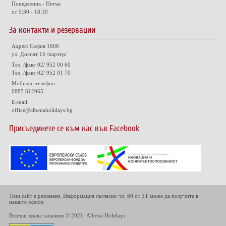
Понеделник - Петък
от 9:30 - 18:30
За контакти и резервации
Адрес: София 1606
ул. Доспат 15 /партер/
Тел. /факс 02/ 952 00 60
Тел. /факс 02/ 952 01 70
Мобилен телефон:
0885 612065
E-mail:
office@albenaholidays.bg
Присъединете се към нас във Facebook
Този сайт е рекламен. Информация съгласно чл. 80 от ЗТ може да получите в
нашите офиси.
Всички права запазени © 2021. Albena Holidays