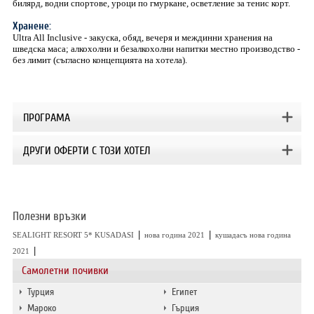
билярд, водни спортове, уроци по гмуркане, осветление за тенис корт.
Хранене:
Ultra All Inclusive - закуска, обяд, вечеря и междинни хранения на
шведска маса; алкохолни и безалкохолни напитки местно производство -
без лимит (съгласно концепцията на хотела).
ПРОГРАМА
ДРУГИ ОФЕРТИ С ТОЗИ ХОТЕЛ
Полезни връзки
|
|
SEALIGHT RESORT 5* KUSADASI
нова година 2021
кушадасъ нова година
|
2021
Самолетни почивки
Турция
Египет
Мароко
Гърция