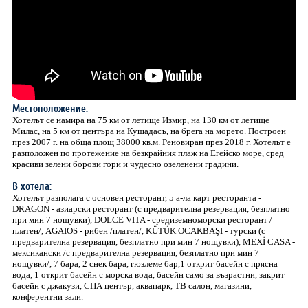
Местоположение:
Хотелът се намира на 75 км от летище Измир, на 130 км от летище
Милас, на 5 км от центъра на Кушадасъ, на брега на морето. Построен
през 2007 г. на обща площ 38000 кв.м. Реновиран през 2018 г. Хотелът е
разположен по протежение на безкрайния плаж на Егейско море, сред
красиви зелени борови гори и чудесно озеленени градини.
В хотела:
Хотелът разполага с основен ресторант, 5 а-ла карт ресторанта -
DRAGON - азиарски ресторант (с предварителна резервация, безплатно
при мин 7 нощувки), DOLCE VITA - средиземноморски ресторант /
платен/, AGAIOS - рибен /платен/, KÜTÜK OCAKBAŞI - турски (с
предварителна резервация, безплатно при мин 7 нощувки), MEXİ CASA -
мексикански /с предварителна резервация, безплатно при мин 7
нощувки/, 7 бара, 2 снек бара, гюзлеме бар,1 открит басейн с прясна
вода, 1 открит басейн с морска вода, басейн само за възрастни, закрит
басейн с джакузи, СПА център, аквапарк, ТВ салон, магазини,
конферентни зали.