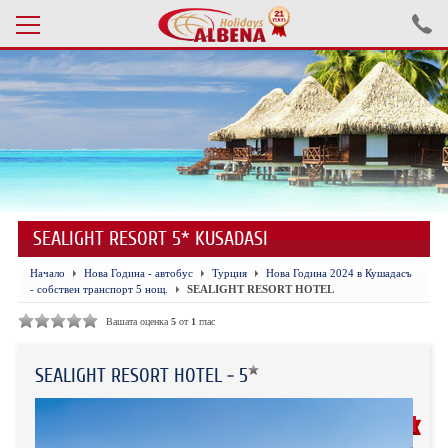
Проверка на резервация
ПОЧИВКИ С АВТОБУС 2026
ПОЧИВКИ СЪС САМОЛЕТ
SEALIGHT RESORT 5* KUSADASI
ЕКСКУРЗИИ САМОЛЕТ
Начало
Нова Година - автобус
Турция
Нова Година 2024 в Кушадасъ
ЕКСКУРЗИИ АВТОБУС
- собствен транспорт 5 нощ.
SEALIGHT RESORT HOTEL
БЪЛГАРИЯ
Вашата оценка
5
от
1
глас
ХОТЕЛИ В ТУРЦИЯ
SEALIGHT RESORT HOTEL - 5
ТУРЦИЯ С КОЛА
ПРОМО ЦЕНИ