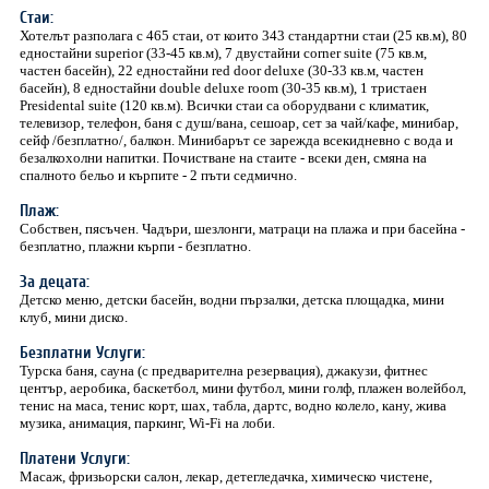
Стаи:
Хотелът разполага с 465 стаи, от които 343 стандартни стаи (25 кв.м), 80
едностайни superior (33-45 кв.м), 7 двустайни corner suite (75 кв.м,
частен басейн), 22 едностайни red door deluxe (30-33 кв.м, частен
басейн), 8 едностайни double deluxe room (30-35 кв.м), 1 тристаен
Presidental suite (120 кв.м). Всички стаи са оборудвани с климатик,
телевизор, телефон, баня с душ/вана, сешоар, сет за чай/кафе, минибар,
сейф /безплатно/, балкон. Минибарът се зарежда всекидневно с вода и
безалкохолни напитки. Почистване на стаите - всеки ден, смяна на
спалното бельо и кърпите - 2 пъти седмично.
Плаж:
Собствен, пясъчен. Чадъри, шезлонги, матраци на плажа и при басейна -
безплатно, плажни кърпи - безплатно.
За децата:
Детско меню, детски басейн, водни пързалки, детска площадка, мини
клуб, мини диско.
Безплатни Услуги:
Турска баня, сауна (с предварителна резервация), джакузи, фитнес
център, аеробика, баскетбол, мини футбол, мини голф, плажен волейбол,
тенис на маса, тенис корт, шах, табла, дартс, водно колело, кану, жива
музика, анимация, паркинг, Wi-Fi на лоби.
Платени Услуги:
Масаж, фризьорски салон, лекар, детегледачка, химическо чистене,