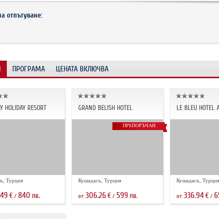
на отпътуване:
И
ПРОГРАМА
ЦЕНАТА ВКЛЮЧВА
Y HOLIDAY RESORT
GRAND BELISH HOTEL
LE BLEU HOTEL 
ПРЕПОРЪЧАН
ъ, Турция
Кушадасъ, Турция
Кушадасъ, Турци
.49
840
306.26
599
336.94
6
€
лв.
€
лв.
€
/
от:
/
от:
/