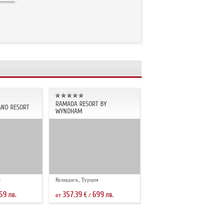
RAMADA RESORT BY
AND RESORT
WYNDHAM
я
Кушадасъ, Турция
59
357.39
699
лв.
€
лв.
от:
/