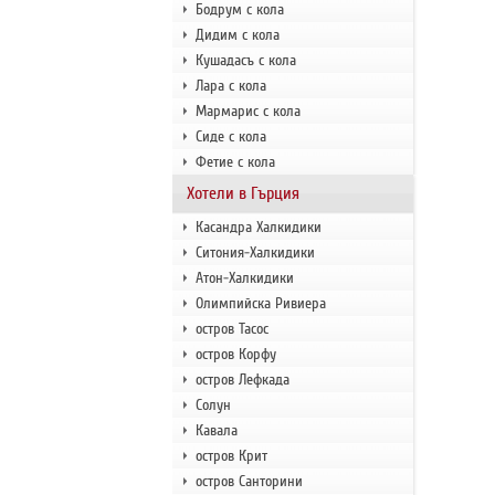
Бодрум с кола
Дидим с кола
Кушадасъ с кола
Лара с кола
Мармарис с кола
Сиде с кола
Фетие с кола
Хотели в Гърция
Касандра Халкидики
Ситония-Халкидики
Атон-Халкидики
Олимпийска Ривиера
остров Тасос
остров Корфу
остров Лефкада
Солун
Кавала
остров Крит
остров Санторини