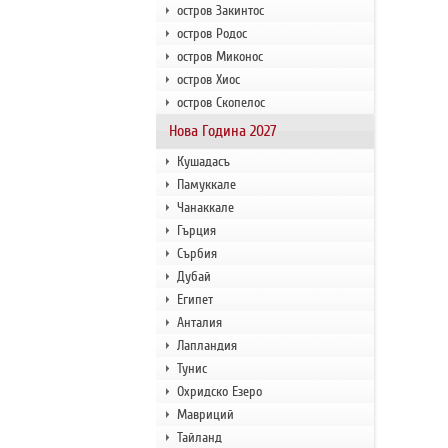
остров Закинтос
остров Родос
остров Миконос
остров Хиос
остров Скопелос
Нова Година 2027
Кушадасъ
Памуккале
Чанаккале
Гърция
Сърбия
Дубай
Египет
Анталия
Лапландия
Тунис
Охридско Езеро
Мавриций
Тайланд