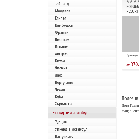
Тайланд
KORUMA
Малдиви
RESORT
Египет
Камбоджа
Франция
Виетнам
Испания
Австрия
Кушадас
Китай
370
от:
Япония
Лаос
Португалия
Чехия
Куба
Полезни
Хърватска
Нова Годин
sealight elit
Екскурзии автобус
Турция
Уикенд в Истанбул
Памуккале