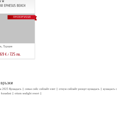
R EPHESUS BEACH
ПРЕПОРЪЧАН
ъ, Турция
.69
725
€
лв.
/
 връзки
|
|
|
а 2025 Кушадасъ
севън сийс сийлайт елит
отиум сийлайт ризорт кушадасъ
кушадасъ с
|
|
e kusadasi
otium sealight resort