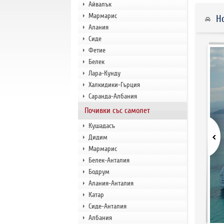
Айвалък
Мармарис
Н
Алания
Сиде
Фетие
Белек
Лара-Кунду
Халкидики-Гърция
Саранда-Албания
Почивки със самолет
Кушадасъ
Дидим
Мармарис
Белек-Анталия
Бодрум
Алания-Анталия
Катар
Сиде-Анталия
Албания