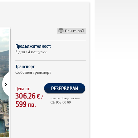
Продължителност:
5 дни / 4 нощувки
Транспорт:
Собствен транспорт
Цена от:
306.26
€
/
или се обади на тел:
599
02/ 952 00 60
лв.