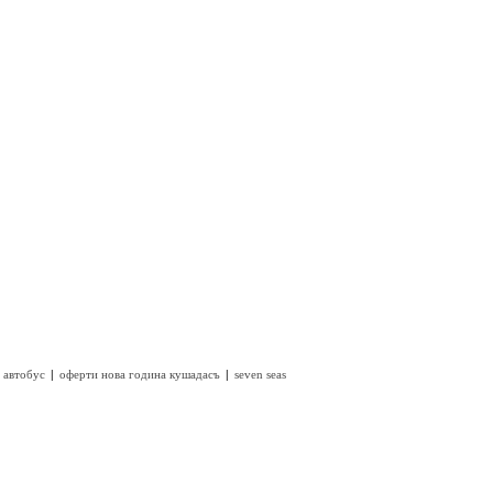
|
|
 автобус
оферти нова година кушадасъ
seven seas