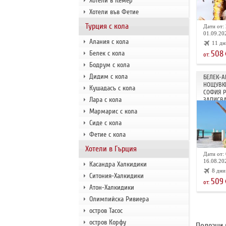
Хотели в Кемер
Хотели във Фетие
Турция с кола
Дати от: 
01.09.202
Алания с кола
11 дн
508
Белек с кола
от:
Бодрум с кола
Дидим с кола
БЕЛЕК-А
НОЩУВКИ
Кушадасъ с кола
СОФИЯ 
Лара с кола
ЗАПИСВА
Мармарис с кола
Сиде с кола
Фетие с кола
Хотели в Гърция
Дати от: 
16.08.202
Касандра Халкидики
8 дни
Ситония-Халкидики
509
от:
Атон-Халкидики
Олимпийска Ривиера
остров Тасос
остров Корфу
Полезни 