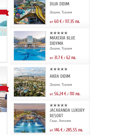
DUJA DIDIM
Дидим, Турция
60
€
117.35
лв.
от:
/
MAXERIA BLUE
DIDYMA
Дидим, Турция
31.7
€
62
лв.
от:
/
AKRA DIDIM
Дидим, Турция
56.24
€
110
лв.
от:
/
JACARANDA LUXURY
RESORT
.
Сиде, Анталия
146
€
285.55
лв.
от:
/