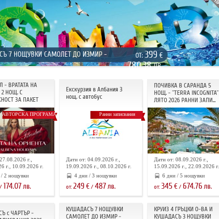
399
СЪ 7 НОЩУВКИ САМОЛЕТ ДО ИЗМИР -
€
ОТ:
780.38
ЛВ.
Л - ВРАТАТА НА
ПОЧИВКА В САРАНДА 5
Екскурзия в Албания 3
2 НОЩ. С
НОЩ. - "TERRA INCOGNITA"
нощ. с автобус
НОСТ ЗА ПАКЕТ
ЛЯТО 2026 РАННИ ЗАПИ...
АВТОРСКА ПРОГРАМА
Ранни записвания
27.08.2026 г.,
Дати от: 04.09.2026 г.,
Дати от: 08.09.2026 г.,
6 г., 10.09.2026 г.
19.09.2026 г., 08.10.2026 г.
15.09.2026 г., 22.09.2026 г
 / 2 нощувки
4 дни / 3 нощувки
6 дни / 5 нощувки
174.07
249
487
345
674.76
лв.
€
лв.
€
лв.
/
от:
/
от:
/
КУШАДАСЪ 7 НОЩУВКИ
КРУИЗ 4 ГРЪЦКИ О-ВА И
Ъ с ЧАРТЪР -
САМОЛЕТ ДО ИЗМИР -
КУШАДАСЪ 3 НОЩУВКИ