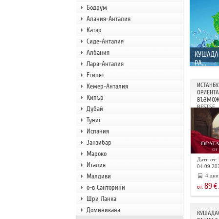
Бодрум
Алания-Анталия
Катар
Сиде-Анталия
Албания
КУШАДА
РА...
Лара-Анталия
Египет
ИСТАНБУ
Кемер-Анталия
ОРИЕНТА 
Кипър
ВЪЗМОЖ
BESTSE...
Дубай
Тунис
Испания
Занзибар
Мароко
Дати от: 
Италия
04.09.202
Малдиви
4 дни
89
€
о-в Санторини
от:
Шри Ланка
Доминикана
КУШАДАС