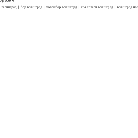
|
|
|
|
р велинград
бор велинград
хотел бор велингард
спа хотели велинград
велинград но