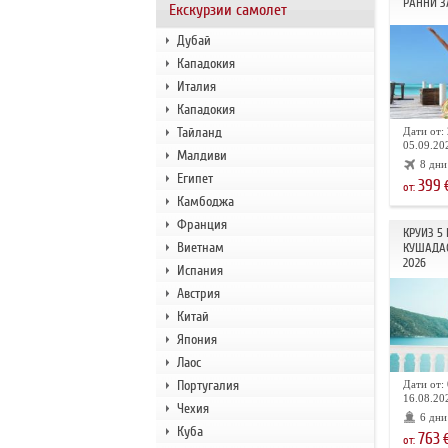
РАННИ З
Екскурзии самолет
Дубай
Кападокия
Италия
Кападокия
Тайланд
Дати от: 
05.09.202
Малдиви
8 дни
Египет
399
от:
Камбоджа
Франция
КРУИЗ 5
Виетнам
КУШАДА
2026
Испания
Австрия
Китай
Япония
Лаос
Португалия
Дати от: 
16.08.202
Чехия
6 дни
Куба
763
от: