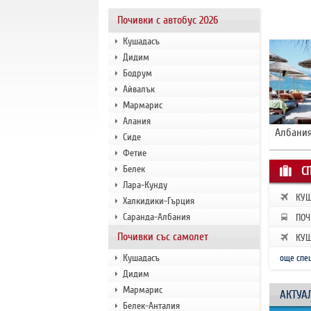
Почивки с автобус 2026
Кушадасъ
Дидим
Бодрум
Айвалък
Мармарис
Алания
Албания
Сиде
Фетие
Белек
С
Лара-Кунду
КУШ
Халкидики-Гърция
ЗАП
Саранда-Албания
ПОЧ
РАН
Почивки със самолет
КУШ
ЗАП
Кушадасъ
още спе
Дидим
Мармарис
АКТУА
Белек-Анталия