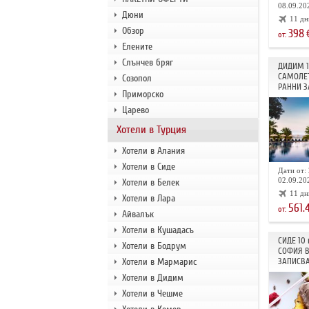
08.09.202
Дюни
11 дн
Обзор
398
от:
Елените
Слънчев бряг
ДИДИМ 
САМОЛЕТ
Созопол
РАННИ З
Приморско
Царево
Хотели в Турция
Хотели в Алания
Хотели в Сиде
Дати от: 
02.09.202
Хотели в Белек
11 дн
Хотели в Лара
561.
от:
Айвалък
Хотели в Кушадасъ
СИДЕ 10
Хотели в Бодрум
СОФИЯ В
Хотели в Мармарис
ЗАПИСВА
Хотели в Дидим
Хотели в Чешме