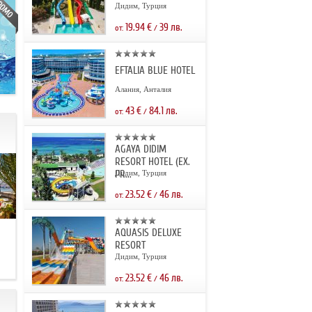
Дидим, Турция
19.94
€
39
лв.
от:
/
EFTALIA BLUE HOTEL
Алания, Анталия
43
€
84.1
лв.
от:
/
AGAYA DIDIM
RESORT HOTEL (EX.
PR...
Дидим, Турция
23.52
€
46
лв.
от:
/
AQUASIS DELUXE
.
RESORT
Дидим, Турция
23.52
€
46
лв.
от:
/