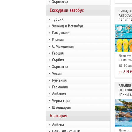
Хърватска
Екскурзии автобус
КУШАДАС
АВТОБУС
Турция
ЗАПИСВА
Уикенд в Истанбул
Памуккале
Италия
С. Македония
Гърция
Дати от: 
Сърбия
21.08.202
10 дн
Хърватска
219
€
от:
Чехия
Румъния
АЛАНИЯ 
Германия
ОТ СОФИ
Албания
РАННИ З
Черна гора
Швейцария
България
Албена
Дати от: 
ПАКЕТНИ ОФЕРТИ