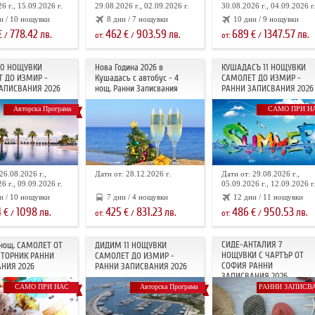
6 г., 15.09.2026 г.
29.08.2026 г., 02.09.2026 г.
30.08.2026 г., 04.09.2026 г
и / 10 нощувки
8 дни / 7 нощувки
10 дни / 9 нощувки
778.42
462
903.59
689
1347.57
€
лв.
€
лв.
€
лв.
/
от:
/
от:
/
10 НОЩУВКИ
Нова Година 2026 в
КУШАДАСЪ 11 НОЩУВКИ
 ДО ИЗМИР -
Кушадасъ с автобус - 4
САМОЛЕТ ДО ИЗМИР -
АПИСВАНИЯ 2026
нощ. Ранни Записвания
РАННИ ЗАПИСВАНИЯ 2026
Авторска Програма
САМО ПРИ Н
26.08.2026 г.,
Дати от: 28.12.2026 г.
Дати от: 29.08.2026 г.,
6 г., 09.09.2026 г.
05.09.2026 г., 12.09.2026 г
и / 10 нощувки
7 дни / 4 нощувки
12 дни / 11 нощувки
4
1098
425
831.23
486
950.53
€
лв.
€
лв.
€
лв.
/
от:
/
от:
/
СИДЕ-АНТАЛИЯ 7
 нощ. САМОЛЕТ ОТ
ДИДИМ 11 НОЩУВКИ
НОЩУВКИ С ЧАРТЪР OT
ТОРНИК РАННИ
САМОЛЕТ ДО ИЗМИР -
СОФИЯ РАННИ
НИЯ 2026
РАННИ ЗАПИСВАНИЯ 2026
ЗАПИСВАНИЯ 2026
САМО ПРИ НАС
Авторска Програма
РАННИ ЗАПИСВ