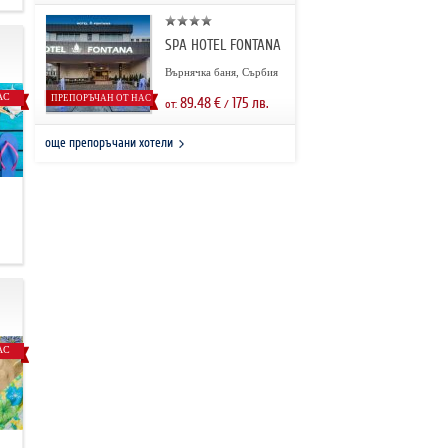
SPA HOTEL FONTANA
Върнячка баня, Сърбия
АС
ПРЕПОРЪЧАН ОТ НАС
89.48
€
175
лв.
от:
/
още препоръчани хотели
.
АС