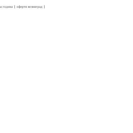
|
|
ва година
оферти велинград