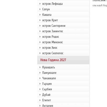
остров Лефкада
спа клуб бо
Солун
Кавала
остров Крит
остров Санторини
остров Закинтос
остров Родос
остров Миконос
остров Хиос
остров Скопелос
Нова Година 2027
Кушадасъ
Памуккале
Чанаккале
Гърция
Сърбия
Дубай
Египет
Анталия