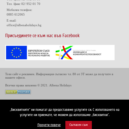
Тел. /факс 02/ 952 01 70
Мобилен телефон:
0885 612065
E-mail:
office@albenaholidays.bg
Присъединете се към нас във Facebook
Този сайт е рекламен. Информация съгласно чл. 80 от ЗТ може да получите в
нашите офиси.
Всички права запазени © 2021. Albena Holidays
„Бисквитките“ ни помагат да предоставяме услугите си. С използването на
услугите ни приемате, че можем да използваме „бисквитки“.
Прочети повече
Съгласен съм