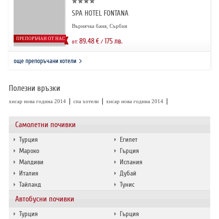
SPA HOTEL FONTANA
Върнячка баня, Сърбия
ПРЕПОРЪЧАН ОТ НАС
89.48
€
175
лв.
от:
/
още препоръчани хотели
Полезни връзки
|
|
|
хисар нова година 2014
спа хотели
хисар нова година 2014
Самолетни почивки
Турция
Египет
Мароко
Гърция
Малдиви
Испания
Италия
Дубай
Тайланд
Тунис
Автобусни почивки
Турция
Гърция