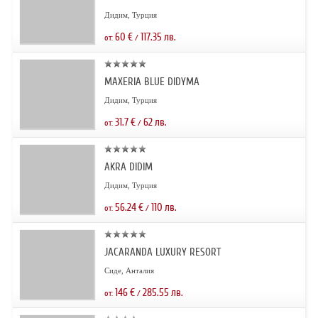
Дидим, Турция
60
€
117.35
лв.
от:
/
MAXERIA BLUE DIDYMA
Дидим, Турция
31.7
€
62
лв.
от:
/
AKRA DIDIM
Дидим, Турция
56.24
€
110
лв.
от:
/
JACARANDA LUXURY RESORT
Сиде, Анталия
146
€
285.55
лв.
от:
/