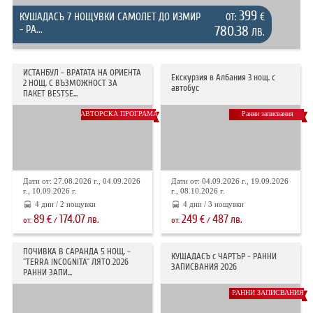
399
КУШАДАСЪ 7 НОЩУВКИ САМОЛЕТ ДО ИЗМИР
€
ОТ:
- РА...
780.38
ЛВ.
ИСТАНБУЛ - ВРАТАТА НА ОРИЕНТА
Екскурзия в Албания 3 нощ. с
2 НОЩ. С ВЪЗМОЖНОСТ ЗА
автобус
ПАКЕТ BESTSE...
АВТОРСКА ПРОГРАМА
Ранни записвания
Дати от: 27.08.2026 г., 04.09.2026
Дати от: 04.09.2026 г., 19.09.2026
г., 10.09.2026 г.
г., 08.10.2026 г.
4 дни / 2 нощувки
4 дни / 3 нощувки
89
174.07
249
487
€
лв.
€
лв.
от:
/
от:
/
ПОЧИВКА В САРАНДА 5 НОЩ. -
КУШАДАСЪ с ЧАРТЪР - РАННИ
"TERRA INCOGNITA" ЛЯТО 2026
ЗАПИСВАНИЯ 2026
РАННИ ЗАПИ...
РАННИ ЗАПИСВАНИЯ