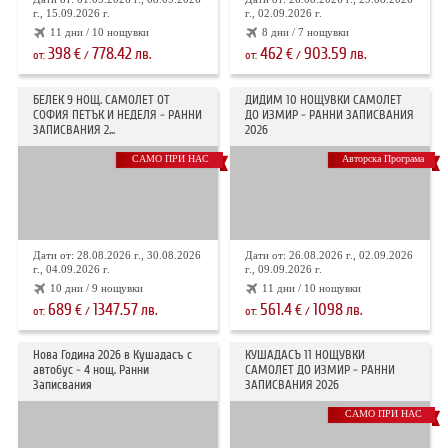
г., 15.09.2026 г.
г., 02.09.2026 г.
11 дни / 10 нощувки
8 дни / 7 нощувки
398
778.42
462
903.59
€
лв.
€
лв.
от:
/
от:
/
БЕЛЕК 9 НОЩ. САМОЛЕТ ОТ
ДИДИМ 10 НОЩУВКИ САМОЛЕТ
СОФИЯ ПЕТЪК И НЕДЕЛЯ - РАННИ
ДО ИЗМИР - РАННИ ЗАПИСВАНИЯ
ЗАПИСВАНИЯ 2...
2026
САМО ПРИ НАС
Авторска Програма
Дати от: 28.08.2026 г., 30.08.2026
Дати от: 26.08.2026 г., 02.09.2026
г., 04.09.2026 г.
г., 09.09.2026 г.
10 дни / 9 нощувки
11 дни / 10 нощувки
689
1347.57
561.4
1098
€
лв.
€
лв.
от:
/
от:
/
Нова Година 2026 в Кушадасъ с
КУШАДАСЪ 11 НОЩУВКИ
автобус - 4 нощ. Ранни
САМОЛЕТ ДО ИЗМИР - РАННИ
Записвания
ЗАПИСВАНИЯ 2026
САМО ПРИ НАС