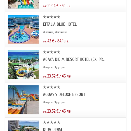
19.94
€
39
лв.
от:
/
EFTALIA BLUE HOTEL
Алания, Анталия
43
€
84.1
лв.
от:
/
AGAYA DIDIM RESORT HOTEL (EX. PR...
Дидим, Турция
23.52
€
46
лв.
от:
/
AQUASIS DELUXE RESORT
Дидим, Турция
23.52
€
46
лв.
от:
/
DUJA DIDIM