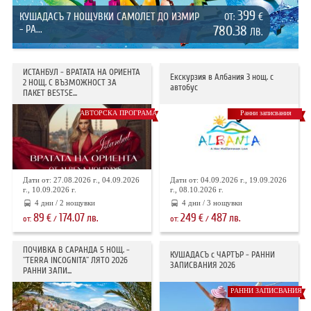
399
КУШАДАСЪ 7 НОЩУВКИ САМОЛЕТ ДО ИЗМИР
€
ОТ:
- РА...
780.38
ЛВ.
ИСТАНБУЛ - ВРАТАТА НА ОРИЕНТА
Екскурзия в Албания 3 нощ. с
2 НОЩ. С ВЪЗМОЖНОСТ ЗА
автобус
ПАКЕТ BESTSE...
АВТОРСКА ПРОГРАМА
Ранни записвания
Дати от: 27.08.2026 г., 04.09.2026
Дати от: 04.09.2026 г., 19.09.2026
г., 10.09.2026 г.
г., 08.10.2026 г.
4 дни / 2 нощувки
4 дни / 3 нощувки
89
174.07
249
487
€
лв.
€
лв.
от:
/
от:
/
ПОЧИВКА В САРАНДА 5 НОЩ. -
КУШАДАСЪ с ЧАРТЪР - РАННИ
"TERRA INCOGNITA" ЛЯТО 2026
ЗАПИСВАНИЯ 2026
РАННИ ЗАПИ...
РАННИ ЗАПИСВАНИЯ