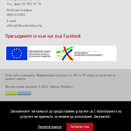
Тел. /факс 02/ 952 01 70
Мобилен телефон:
0885 612065
E-mail:
office@albenaholidays.bg
Присъединете се към нас във Facebook
Този сайт е рекламен. Информация съгласно чл. 80 от ЗТ може да получите в
нашите офиси.
Всички права запазени © 2021. Albena Holidays
„Бисквитките“ ни помагат да предоставяме услугите си. С използването на
услугите ни приемате, че можем да използваме „бисквитки“.
Прочети повече
Съгласен съм