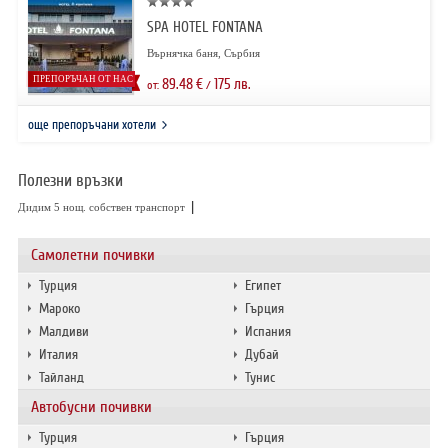
SPA HOTEL FONTANA
Върнячка баня, Сърбия
ПРЕПОРЪЧАН ОТ НАС
89.48
€
175
лв.
от:
/
още препоръчани хотели
Полезни връзки
|
Дидим 5 нощ. собствен транспорт
Самолетни почивки
Турция
Египет
Мароко
Гърция
Малдиви
Испания
Италия
Дубай
Тайланд
Тунис
Автобусни почивки
Турция
Гърция