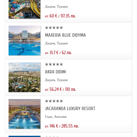
Дидим, Турция
60
€
117.35
лв.
от:
/
MAXERIA BLUE DIDYMA
Дидим, Турция
31.7
€
62
лв.
от:
/
AKRA DIDIM
Дидим, Турция
56.24
€
110
лв.
от:
/
JACARANDA LUXURY RESORT
Сиде, Анталия
146
€
285.55
лв.
от:
/