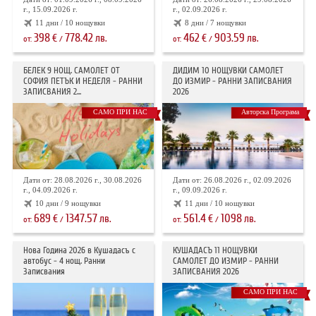
г., 15.09.2026 г.
г., 02.09.2026 г.
11 дни / 10 нощувки
8 дни / 7 нощувки
398
778.42
462
903.59
€
лв.
€
лв.
от:
/
от:
/
БЕЛЕК 9 НОЩ. САМОЛЕТ ОТ
ДИДИМ 10 НОЩУВКИ САМОЛЕТ
СОФИЯ ПЕТЪК И НЕДЕЛЯ - РАННИ
ДО ИЗМИР - РАННИ ЗАПИСВАНИЯ
ЗАПИСВАНИЯ 2...
2026
САМО ПРИ НАС
Авторска Програма
Дати от: 28.08.2026 г., 30.08.2026
Дати от: 26.08.2026 г., 02.09.2026
г., 04.09.2026 г.
г., 09.09.2026 г.
10 дни / 9 нощувки
11 дни / 10 нощувки
689
1347.57
561.4
1098
€
лв.
€
лв.
от:
/
от:
/
Нова Година 2026 в Кушадасъ с
КУШАДАСЪ 11 НОЩУВКИ
автобус - 4 нощ. Ранни
САМОЛЕТ ДО ИЗМИР - РАННИ
Записвания
ЗАПИСВАНИЯ 2026
САМО ПРИ НАС