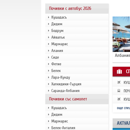
Почивки с автобус 2026
Кушадасъ
Дидим
Бодрум
Айвалък
Мармарис
Алания
Албания
Сиде
Фетие
Белек
С
Лара-Кунду
КУШ
Халкидики-Гърция
ЗАП
Саранда-Албания
ПОЧ
РАН
Почивки със самолет
КУШ
ЗАП
Кушадасъ
още спе
Дидим
Мармарис
АКТУА
Белек-Анталия