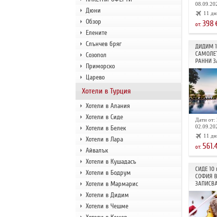
08.09.202
Дюни
11 дн
Обзор
398
от:
Елените
Слънчев бряг
ДИДИМ 
САМОЛЕТ
Созопол
РАННИ З
Приморско
Царево
Хотели в Турция
Хотели в Алания
Хотели в Сиде
Дати от: 
02.09.202
Хотели в Белек
11 дн
Хотели в Лара
561.
от:
Айвалък
Хотели в Кушадасъ
СИДЕ 10
Хотели в Бодрум
СОФИЯ В
Хотели в Мармарис
ЗАПИСВА
Хотели в Дидим
Хотели в Чешме