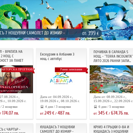
399
СЪ 7 НОЩУВКИ САМОЛЕТ ДО ИЗМИР -
€
ОТ:
780.38
ЛВ.
Л - ВРАТАТА НА
ПОЧИВКА В САРАНДА 5
Екскурзия в Албания 3
2 НОЩ. С
НОЩ. - "TERRA INCOGNITA"
нощ. с автобус
НОСТ ЗА ПАКЕТ
ЛЯТО 2026 РАННИ ЗАПИ...
АВТОРСКА ПРОГРАМА
Ранни записвания
27.08.2026 г.,
Дати от: 04.09.2026 г.,
Дати от: 08.09.2026 г.,
6 г., 10.09.2026 г.
19.09.2026 г., 08.10.2026 г.
15.09.2026 г., 22.09.2026 г
 / 2 нощувки
4 дни / 3 нощувки
6 дни / 5 нощувки
174.07
249
487
345
674.76
лв.
€
лв.
€
лв.
/
от:
/
от:
/
КУШАДАСЪ 7 НОЩУВКИ
КРУИЗ 4 ГРЪЦКИ О-ВА И
Ъ с ЧАРТЪР -
САМОЛЕТ ДО ИЗМИР -
КУШАДАСЪ 3 НОЩУВКИ