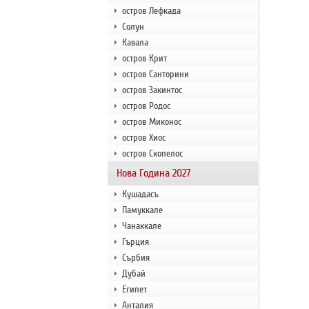
остров Лефкада
Солун
Кавала
остров Крит
остров Санторини
остров Закинтос
остров Родос
остров Миконос
остров Хиос
остров Скопелос
Нова Година 2027
Кушадасъ
Памуккале
Чанаккале
Гърция
Сърбия
Дубай
Египет
Анталия