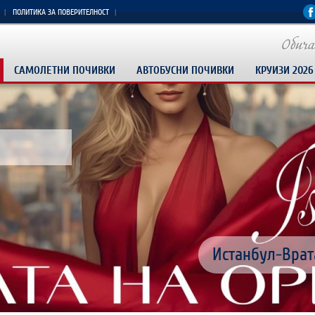
ПОЛИТИКА ЗА ПОВЕРИТЕЛНОСТ
САМОЛЕТНИ ПОЧИВКИ
АВТОБУСНИ ПОЧИВКИ
КРУИЗИ 2026
РАННИ ЗАПИСВ
Изживей Египет
Доминикана пр
Истанбул-Врат
КРУИЗ 5 ГРЪЦ
ПАКЕТНИ ОФЕРТ