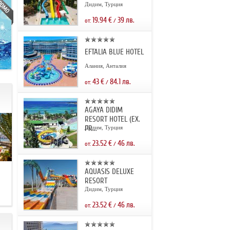
Дидим, Турция
19.94
€
39
лв.
от:
/
EFTALIA BLUE HOTEL
Алания, Анталия
43
€
84.1
лв.
от:
/
AGAYA DIDIM
RESORT HOTEL (EX.
PR...
Дидим, Турция
23.52
€
46
лв.
от:
/
AQUASIS DELUXE
.
RESORT
Дидим, Турция
23.52
€
46
лв.
от:
/