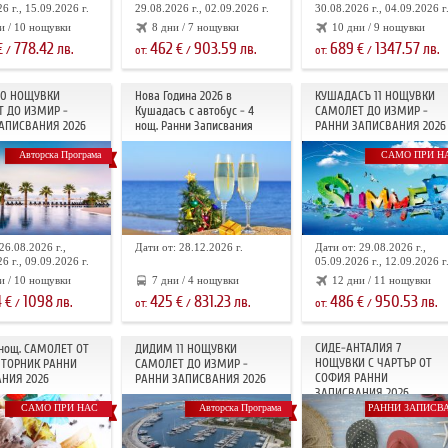
6 г., 15.09.2026 г.
29.08.2026 г., 02.09.2026 г.
30.08.2026 г., 04.09.2026 г
и / 10 нощувки
8 дни / 7 нощувки
10 дни / 9 нощувки
778.42
462
903.59
689
1347.57
€
лв.
€
лв.
€
лв.
/
от:
/
от:
/
10 НОЩУВКИ
Нова Година 2026 в
КУШАДАСЪ 11 НОЩУВКИ
 ДО ИЗМИР -
Кушадасъ с автобус - 4
САМОЛЕТ ДО ИЗМИР -
АПИСВАНИЯ 2026
нощ. Ранни Записвания
РАННИ ЗАПИСВАНИЯ 2026
Авторска Програма
САМО ПРИ Н
26.08.2026 г.,
Дати от: 28.12.2026 г.
Дати от: 29.08.2026 г.,
6 г., 09.09.2026 г.
05.09.2026 г., 12.09.2026 г
и / 10 нощувки
7 дни / 4 нощувки
12 дни / 11 нощувки
4
1098
425
831.23
486
950.53
€
лв.
€
лв.
€
лв.
/
от:
/
от:
/
СИДЕ-АНТАЛИЯ 7
 нощ. САМОЛЕТ ОТ
ДИДИМ 11 НОЩУВКИ
НОЩУВКИ С ЧАРТЪР OT
ТОРНИК РАННИ
САМОЛЕТ ДО ИЗМИР -
СОФИЯ РАННИ
НИЯ 2026
РАННИ ЗАПИСВАНИЯ 2026
ЗАПИСВАНИЯ 2026
САМО ПРИ НАС
Авторска Програма
РАННИ ЗАПИСВ