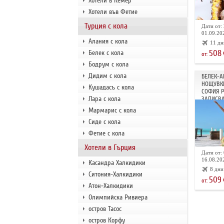
Хотели в Кемер
Хотели във Фетие
Турция с кола
Дати от: 
01.09.202
Алания с кола
11 дн
508
Белек с кола
от:
Бодрум с кола
Дидим с кола
БЕЛЕК-А
НОЩУВКИ
Кушадасъ с кола
СОФИЯ 
Лара с кола
ЗАПИСВА
Мармарис с кола
Сиде с кола
Фетие с кола
Хотели в Гърция
Дати от: 
16.08.202
Касандра Халкидики
8 дни
Ситония-Халкидики
509
от:
Атон-Халкидики
Олимпийска Ривиера
остров Тасос
остров Корфу