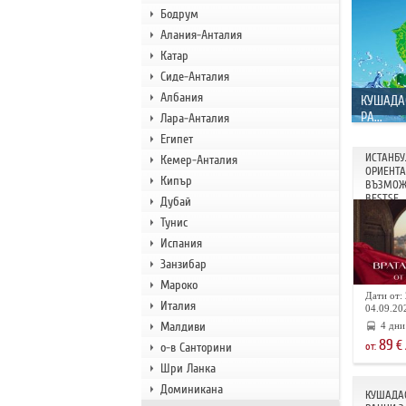
Бодрум
Алания-Анталия
Катар
Сиде-Анталия
Албания
КУШАДА
РА...
Лара-Анталия
Египет
ИСТАНБУ
Кемер-Анталия
ОРИЕНТА 
Кипър
ВЪЗМОЖ
BESTSE...
Дубай
Тунис
Испания
Занзибар
Мароко
Дати от: 
Италия
04.09.202
Малдиви
4 дни
89
€
о-в Санторини
от:
Шри Ланка
Доминикана
КУШАДАС