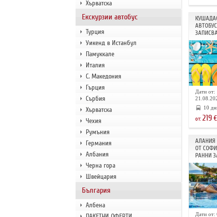
Хърватска
Екскурзии автобус
КУШАДАС
АВТОБУС
Турция
ЗАПИСВА
Уикенд в Истанбул
Памуккале
Италия
С. Македония
Гърция
Дати от: 
Сърбия
21.08.202
10 дн
Хърватска
219
€
от:
Чехия
Румъния
АЛАНИЯ 
Германия
ОТ СОФИ
Албания
РАННИ З
Черна гора
Швейцария
България
Албена
Дати от: 
ПАКЕТНИ ОФЕРТИ