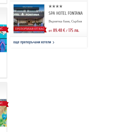
SPA HOTEL FONTANA
Върнячка баня, Сърбия
АС
ПРЕПОРЪЧАН ОТ НАС
89.48
€
175
лв.
от:
/
още препоръчани хотели
.
АС