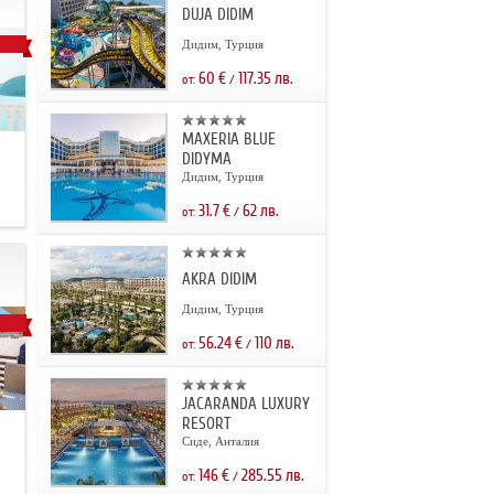
DUJA DIDIM
Дидим, Турция
60
€
117.35
лв.
от:
/
MAXERIA BLUE
DIDYMA
Дидим, Турция
31.7
€
62
лв.
от:
/
AKRA DIDIM
Дидим, Турция
56.24
€
110
лв.
от:
/
JACARANDA LUXURY
RESORT
.
Сиде, Анталия
146
€
285.55
лв.
от:
/