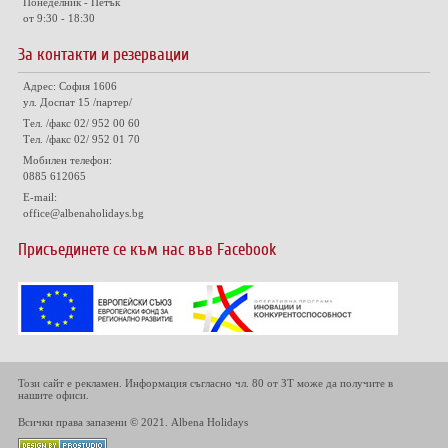
Понеделник - Петък
от 9:30 - 18:30
За контакти и резервации
Адрес: София 1606
ул. Доспат 15 /партер/
Тел. /факс 02/ 952 00 60
Тел. /факс 02/ 952 01 70
Мобилен телефон:
0885 612065
E-mail:
office@albenaholidays.bg
Присъединете се към нас във Facebook
Този сайт е рекламен. Информация съгласно чл. 80 от ЗТ може да получите в
нашите офиси.
Всички права запазени © 2021. Albena Holidays