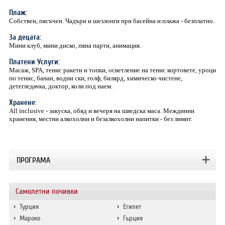
Плаж:
Собствен, пясъчен. Чадъри и шезлонги при басейна и плажа - безплатно.
За децата:
Мини клуб, мини диско, пяна парти, анимация.
Платени Услуги:
Масаж, SPA, тенис ракети и топки, осветление на тенис кортовете, уроци
по тенис, банан, водни ски, голф, билярд, химическо чистене,
детегледачка, доктор, коли под наем.
Хранене:
All inclusive - закуска, обяд и вечеря на шведска маса. Междинни
хранения, местни алкохолни и безалкохолни напитки - без лимит.
ПРОГРАМА
Самолетни почивки
Турция
Египет
Мароко
Гърция