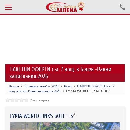
Проверка на резервация
ПОЧИВКИ С АВТОБУС 2026
ПОЧИВКИ СЪС САМОЛЕТ
ПАКЕТНИ ОФЕРТИ със 7 нощ. в Белек -Ранни
ЕКСКУРЗИИ САМОЛЕТ
записвания 2026
ЕКСКУРЗИИ АВТОБУС
Начало
Почивки с автобус 2026
Белек
ПАКЕТНИ ОФЕРТИ със 7
нощ. в Белек -Ранни записвания 2026
LYKIA WORLD LINKS GOLF
БЪЛГАРИЯ
Вашата оценка
ХОТЕЛИ В ТУРЦИЯ
LYKIA WORLD LINKS GOLF - 5
ТУРЦИЯ С КОЛА