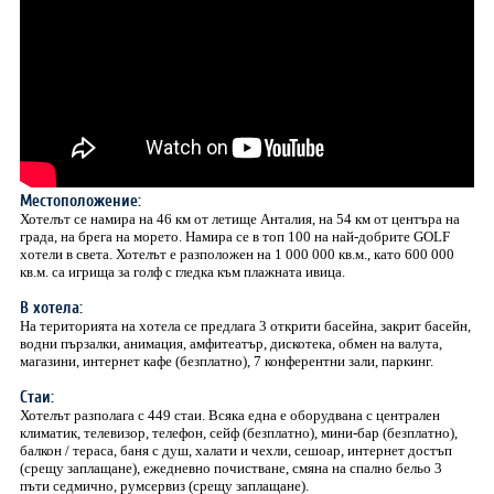
Местоположение:
Хотелът се намира на 46 км от летище Анталия, на 54 км от центъра на
града, на брега на морето. Намира се в топ 100 на най-добрите GOLF
хотели в света. Хотелът е разположен на 1 000 000 кв.м., като 600 000
кв.м. са игрища за голф с гледка към плажната ивица.
В хотела:
На територията на хотела се предлага 3 открити басейна, закрит басейн,
водни пързалки, анимация, амфитеатър, дискотека, обмен на валута,
магазини, интернет кафе (безплатно), 7 конферентни зали, паркинг.
Стаи:
Хотелът разполага с 449 стаи. Всяка една е оборудвана с централен
климатик, телевизор, телефон, сейф (безплатно), мини-бар (безплатно),
балкон / тераса, баня с душ, халати и чехли, сешоар, интернет достъп
(срещу заплащане), ежедневно почистване, смяна на спално бельо 3
пъти седмично, румсервиз (срещу заплащане).