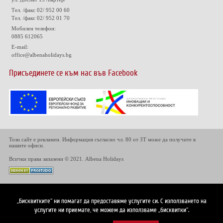
Тел. /факс 02/ 952 00 60
Тел. /факс 02/ 952 01 70
Мобилен телефон:
0885 612065
E-mail:
office@albenaholidays.bg
Присъединете се към нас във Facebook
Този сайт е рекламен. Информация съгласно чл. 80 от ЗТ може да получите в
нашите офиси.
Всички права запазени © 2021. Albena Holidays
„Бисквитките“ ни помагат да предоставяме услугите си. С използването на
услугите ни приемате, че можем да използваме „бисквитки“.