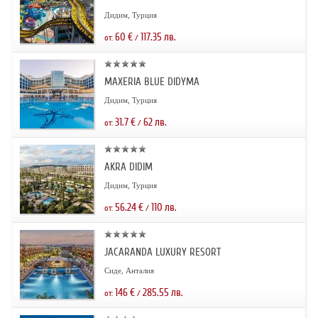
Дидим, Турция
60
€
117.35
лв.
от:
/
MAXERIA BLUE DIDYMA
Дидим, Турция
31.7
€
62
лв.
от:
/
AKRA DIDIM
Дидим, Турция
56.24
€
110
лв.
от:
/
JACARANDA LUXURY RESORT
Сиде, Анталия
146
€
285.55
лв.
от:
/