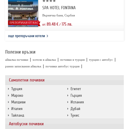
SPA HOTEL FONTANA
Върнячка баня, Сърбия
ПРЕПОРЪЧАН ОТ НАС
89.48
€
175
лв.
от:
/
още препоръчани хотели
Полезни връзки
|
|
|
|
айвалък почивки
хотели в айвалък
почивки в турция
турция с автобус
|
|
ранни записвания айвалък
почивки автобус турция
Самолетни почивки
Турция
Египет
Мароко
Гърция
Малдиви
Испания
Италия
Дубай
Тайланд
Тунис
Автобусни почивки