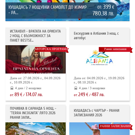
399
КУШАДАСЪ 7 НОЩУВКИ САМОЛЕТ ДО ИЗМИР
€
ОТ:
- РА...
780.38
ЛВ.
ИСТАНБУЛ - ВРАТАТА НА ОРИЕНТА
Екскурзия в Албания 3 нощ. с
2 НОЩ. С ВЪЗМОЖНОСТ ЗА
автобус
ПАКЕТ BESTSE...
АВТОРСКА ПРОГРАМА
Ранни записвания
Дати от: 27.08.2026 г., 04.09.2026
Дати от: 04.09.2026 г., 19.09.2026
г., 10.09.2026 г.
г., 08.10.2026 г.
4 дни / 2 нощувки
4 дни / 3 нощувки
89
174.07
249
487
€
лв.
€
лв.
от:
/
от:
/
ПОЧИВКА В САРАНДА 5 НОЩ. -
КУШАДАСЪ с ЧАРТЪР - РАННИ
"TERRA INCOGNITA" ЛЯТО 2026
ЗАПИСВАНИЯ 2026
РАННИ ЗАПИ...
РАННИ ЗАПИСВАНИЯ