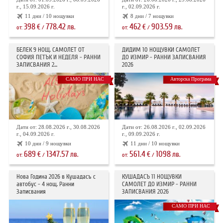
г., 15.09.2026 г.
г., 02.09.2026 г.
11 дни / 10 нощувки
8 дни / 7 нощувки
398
778.42
462
903.59
€
лв.
€
лв.
от:
/
от:
/
БЕЛЕК 9 НОЩ. САМОЛЕТ ОТ
ДИДИМ 10 НОЩУВКИ САМОЛЕТ
СОФИЯ ПЕТЪК И НЕДЕЛЯ - РАННИ
ДО ИЗМИР - РАННИ ЗАПИСВАНИЯ
ЗАПИСВАНИЯ 2...
2026
САМО ПРИ НАС
Авторска Програма
Дати от: 28.08.2026 г., 30.08.2026
Дати от: 26.08.2026 г., 02.09.2026
г., 04.09.2026 г.
г., 09.09.2026 г.
10 дни / 9 нощувки
11 дни / 10 нощувки
689
1347.57
561.4
1098
€
лв.
€
лв.
от:
/
от:
/
Нова Година 2026 в Кушадасъ с
КУШАДАСЪ 11 НОЩУВКИ
автобус - 4 нощ. Ранни
САМОЛЕТ ДО ИЗМИР - РАННИ
Записвания
ЗАПИСВАНИЯ 2026
САМО ПРИ НАС