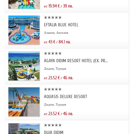
19.94
€
39
лв.
от:
/
EFTALIA BLUE HOTEL
Алания, Анталия
43
€
84.1
лв.
от:
/
AGAYA DIDIM RESORT HOTEL (EX. PR...
Дидим, Турция
23.52
€
46
лв.
от:
/
AQUASIS DELUXE RESORT
Дидим, Турция
23.52
€
46
лв.
от:
/
DUJA DIDIM