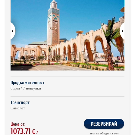
ХОТЕЛИ В ГЪРЦИЯ
НОВА ГОДИНА 2027
ХОТЕЛИ В АЛБАНИЯ
АВТОБУСИ ПОД НАЕМ
ЗА НАС
КОНТАКТИ
ОБЩИ УСЛОВИЯ ПАКЕТНИ
ПОЛИТИКА ЗА ПОВЕРИТЕЛНОСТ
ПЪТУВАНИЯ
Продължителност:
8 дни / 7 нощувки
Транспорт:
Самолет
Цена от:
1073.71
€
/
или се обади на тел: