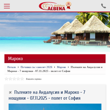
Проверка на резервация
ПОЧИВКИ С АВТОБУС 2026
ПОЧИВКИ СЪС САМОЛЕТ
Мароко
ЕКСКУРЗИИ САМОЛЕТ
Начало
Почивки със самолет 2026
Мароко
Пътеките на Андалусия и
ЕКСКУРЗИИ АВТОБУС
Мароко - 7 нощувки - 07.11.2025 - полет от София
БЪЛГАРИЯ
Вашата оценка
ХОТЕЛИ В ТУРЦИЯ
Пътеките на Андалусия и Мароко - 7
нощувки - 07.11.2025 - полет от София
ТУРЦИЯ С КОЛА