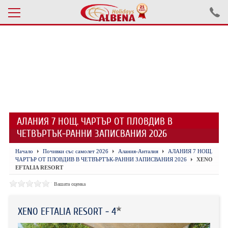
Проверка на резервация
ПОЧИВКИ С АВТОБУС 2026
ПОЧИВКИ СЪС САМОЛЕТ
АЛАНИЯ 7 НОЩ. ЧАРТЪР ОТ ПЛОВДИВ В
ЕКСКУРЗИИ САМОЛЕТ
ЧЕТВЪРТЪК-РАННИ ЗАПИСВАНИЯ 2026
ЕКСКУРЗИИ АВТОБУС
Начало
Почивки със самолет 2026
Алания-Анталия
АЛАНИЯ 7 НОЩ.
ЧАРТЪР ОТ ПЛОВДИВ В ЧЕТВЪРТЪК-РАННИ ЗАПИСВАНИЯ 2026
XENO
БЪЛГАРИЯ
EFTALIA RESORT
Вашата оценка
ХОТЕЛИ В ТУРЦИЯ
ТУРЦИЯ С КОЛА
XENO EFTALIA RESORT - 4