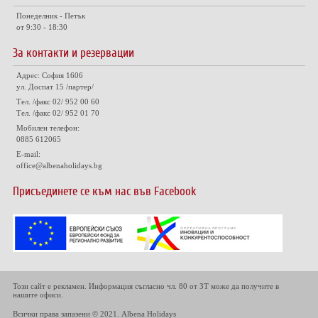
Понеделник - Петък
от 9:30 - 18:30
За контакти и резервации
Адрес: София 1606
ул. Доспат 15 /партер/
Тел. /факс 02/ 952 00 60
Тел. /факс 02/ 952 01 70
Мобилен телефон:
0885 612065
E-mail:
office@albenaholidays.bg
Присъединете се към нас във Facebook
Този сайт е рекламен. Информация съгласно чл. 80 от ЗТ може да получите в
нашите офиси.
Всички права запазени © 2021. Albena Holidays