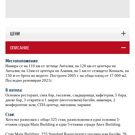
ЦЕНИ
ОПИСАНИЕ
Местоположение:
Намира се на 110 км от летище Анталия, на 120 км от центъра на
Анталия, на 12км от центъра на Алания, на 1 км от селището Конаклъ, на
150 м от брега на морето. Построен 2005 г. на обща площ от 17 000 м2.
Последно реновиран 2021г.
В хотела:
Основен ресторант, снек бар, гьозлеме, сладкарница, кафетерия, 5 бара,
диско бар, 3 открити и 1 закрит (неотопляем) басейн, аквапарк, 2
конферентни зали, СПА център, магазини, паркинг.
Стаи:
Хотелът разполага с общо 325 стаи, разположени в една основна 5-
етажна сграда Main Building и една 5-етажна сграда Anex Building.
Стаи Main Building: 255 Standard Room (изглед градина или басейн, 26