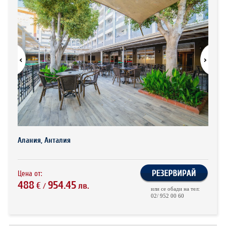
ХОТЕЛИ В ГЪРЦИЯ
НОВА ГОДИНА 2027
ХОТЕЛИ В АЛБАНИЯ
АВТОБУСИ ПОД НАЕМ
ЗА НАС
КОНТАКТИ
ОБЩИ УСЛОВИЯ ПАКЕТНИ
ПОЛИТИКА ЗА ПОВЕРИТЕЛНОСТ
ПЪТУВАНИЯ
Алания, Анталия
Цена от:
488
954.45
€
лв.
/
или се обади на тел:
02/ 952 00 60