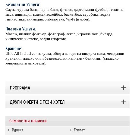
Безплатни Услуги:
Сауна, турска баня, парна баня, фитнес, дартс, мини футбол, тенис на
маса, анимация, плажен волейбол, баскетбол, аеробика, водна
гимнастика, анимация, библиотека, Wi-Fi (в лоби).
Платени Услуги:
Масаж, пилинг, фризьор, фотограф, лекар, игрална зала, билярд,
химическо чистене, водни спортове.
Хранене:
Ultra All Inclusive - закуска, обяд и вечеря на шведска маса, междинни
хранения, алкохолни и безалкохолни напитки - без лимит (съгласно
концепцията на хотела).
ПРОГРАМА
ДРУГИ ОФЕРТИ С ТОЗИ ХОТЕЛ
Самолетни почивки
Турция
Египет