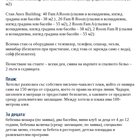
м2)
Стаи Anex Building: 40 Fam A Room (спалня и всекидневна, изглед
градина или басейн - 38 м2 ) , 26 Fam B Room (спалня и всекидневна,
изглед градина или басейн – 55 м2), 2 Room Fam A (спалня и
всекидневна, изглед градина или басейн – 38 м2), 2 Room Fam B (спалня
и всекидневна, изглед градина или басейн – 55 м2).
Всички стаи са оборудвани с телевизор, телефон, сешоар, чехли,
минибар (безплатен при пристигане, след това се зарежда само с вода),
сейф (безплатен).
Почистване на стаите – всеки ден, смяна на кърпите и спалното бельо –
2 пъти в седмицата.
Плаж:
Хотелът разполага със собствен пясъчно-чакълест плаж, който се намира
само на 150 метра от сградата, което го прави на втора линия. Чадъри,
шезлонги и матраци се предоставят безплатно, а хавлиите се предлагат
срещу допълнително заплащане. Между хотела и плажа има 100-
метрова алея.
За децата:
бебешка кошара (по заявка), два басейна, мини клуб за деца от 4 до 12
години, бебешка количка (срещу заплащане, по заявка), специално
детско меню, столче за бебета в ресторант, детска площадка и
развлекателни програми.