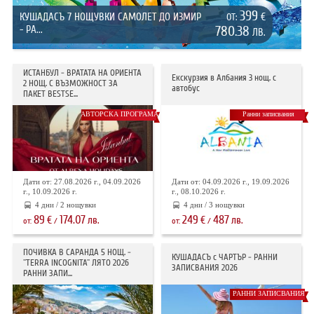
399
КУШАДАСЪ 7 НОЩУВКИ САМОЛЕТ ДО ИЗМИР
€
ОТ:
- РА...
780.38
ЛВ.
ИСТАНБУЛ - ВРАТАТА НА ОРИЕНТА
Екскурзия в Албания 3 нощ. с
2 НОЩ. С ВЪЗМОЖНОСТ ЗА
автобус
ПАКЕТ BESTSE...
АВТОРСКА ПРОГРАМА
Ранни записвания
Дати от: 27.08.2026 г., 04.09.2026
Дати от: 04.09.2026 г., 19.09.2026
г., 10.09.2026 г.
г., 08.10.2026 г.
4 дни / 2 нощувки
4 дни / 3 нощувки
89
174.07
249
487
€
лв.
€
лв.
от:
/
от:
/
ПОЧИВКА В САРАНДА 5 НОЩ. -
КУШАДАСЪ с ЧАРТЪР - РАННИ
"TERRA INCOGNITA" ЛЯТО 2026
ЗАПИСВАНИЯ 2026
РАННИ ЗАПИ...
РАННИ ЗАПИСВАНИЯ