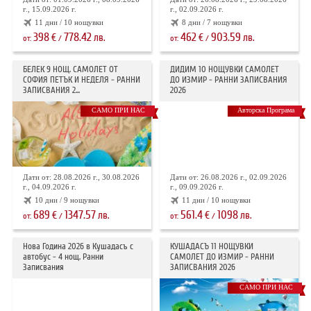
г., 15.09.2026 г.
г., 02.09.2026 г.
11 дни / 10 нощувки
8 дни / 7 нощувки
398
778.42
462
903.59
€
лв.
€
лв.
от:
/
от:
/
БЕЛЕК 9 НОЩ. САМОЛЕТ ОТ
ДИДИМ 10 НОЩУВКИ САМОЛЕТ
СОФИЯ ПЕТЪК И НЕДЕЛЯ - РАННИ
ДО ИЗМИР - РАННИ ЗАПИСВАНИЯ
ЗАПИСВАНИЯ 2...
2026
САМО ПРИ НАС
Авторска Програма
Дати от: 28.08.2026 г., 30.08.2026
Дати от: 26.08.2026 г., 02.09.2026
г., 04.09.2026 г.
г., 09.09.2026 г.
10 дни / 9 нощувки
11 дни / 10 нощувки
689
1347.57
561.4
1098
€
лв.
€
лв.
от:
/
от:
/
Нова Година 2026 в Кушадасъ с
КУШАДАСЪ 11 НОЩУВКИ
автобус - 4 нощ. Ранни
САМОЛЕТ ДО ИЗМИР - РАННИ
Записвания
ЗАПИСВАНИЯ 2026
САМО ПРИ НАС