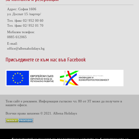
Адрес: София 1606
ул. Доспат 15 /партер/
Тел. /факс 02/ 952 00 60
Тел. /факс 02/ 952 01 70
Мобилен телефон:
0885 612065
E-mail:
office@albenaholidays.bg
Присъединете се към нас във Facebook
Този сайт е рекламен. Информация съгласно чл. 80 от ЗТ може да получите в
нашите офиси.
Всички права запазени © 2021. Albena Holidays