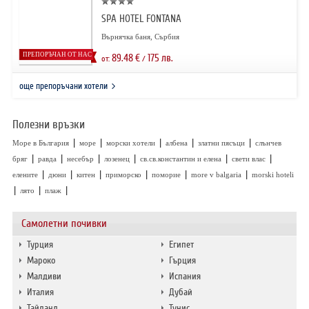
SPA HOTEL FONTANA
Върнячка баня, Сърбия
ПРЕПОРЪЧАН ОТ НАС
89.48
€
175
лв.
от:
/
още препоръчани хотели
Полезни връзки
|
|
|
|
|
Море в България
море
морски хотели
албена
златни пясъци
слънчев
|
|
|
|
|
|
бряг
равда
несебър
лозенец
св.св.константин и елена
свети влас
|
|
|
|
|
|
елените
дюни
китен
приморско
поморие
more v balgaria
morski hoteli
|
|
|
лято
плаж
Самолетни почивки
Турция
Египет
Мароко
Гърция
Малдиви
Испания
Италия
Дубай
Тайланд
Тунис