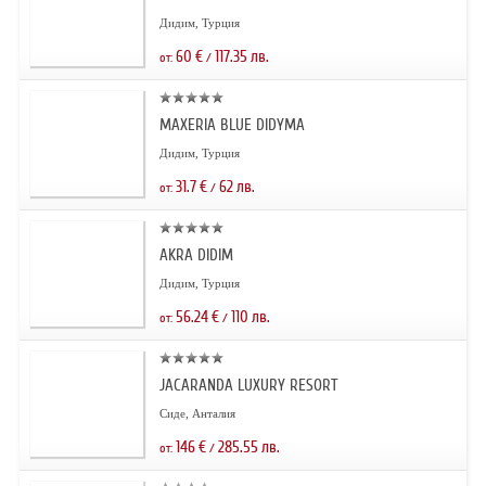
Дидим, Турция
60
€
117.35
лв.
от:
/
MAXERIA BLUE DIDYMA
Дидим, Турция
31.7
€
62
лв.
от:
/
AKRA DIDIM
Дидим, Турция
56.24
€
110
лв.
от:
/
JACARANDA LUXURY RESORT
Сиде, Анталия
146
€
285.55
лв.
от:
/