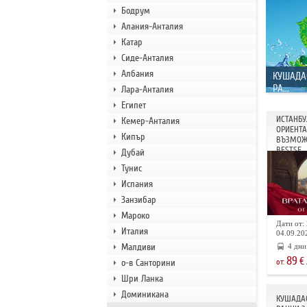
Бодрум
Алания-Анталия
Катар
Сиде-Анталия
Албания
КУШАДА
РА...
Лара-Анталия
Египет
ИСТАНБУ
Кемер-Анталия
ОРИЕНТА 
Кипър
ВЪЗМОЖ
BESTSE...
Дубай
Тунис
Испания
Занзибар
Мароко
Дати от: 
Италия
04.09.202
Малдиви
4 дни
89
€
о-в Санторини
от:
Шри Ланка
Доминикана
КУШАДАС