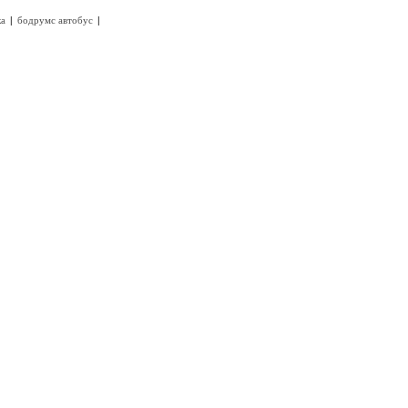
|
|
а
бодрумс автобус