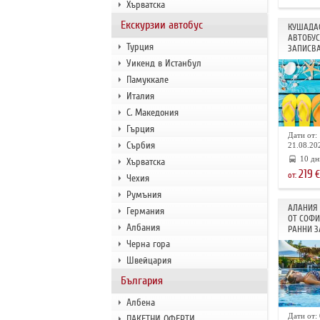
Хърватска
Екскурзии автобус
КУШАДАС
АВТОБУС
Турция
ЗАПИСВА
Уикенд в Истанбул
Памуккале
Италия
С. Македония
Гърция
Дати от: 
Сърбия
21.08.202
10 дн
Хърватска
219
€
от:
Чехия
Румъния
АЛАНИЯ 
Германия
ОТ СОФИ
Албания
РАННИ З
Черна гора
Швейцария
България
Албена
Дати от: 
ПАКЕТНИ ОФЕРТИ