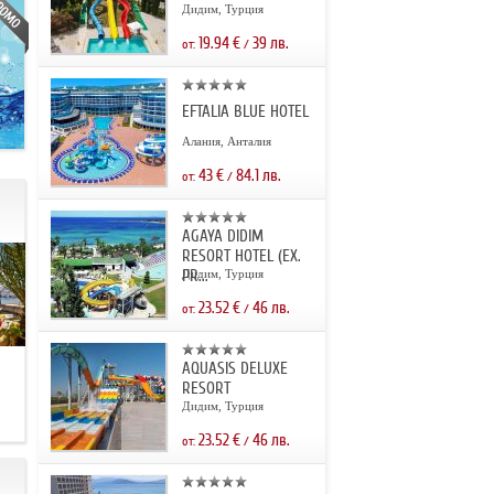
Дидим, Турция
19.94
€
39
лв.
от:
/
EFTALIA BLUE HOTEL
Алания, Анталия
43
€
84.1
лв.
от:
/
AGAYA DIDIM
RESORT HOTEL (EX.
PR...
Дидим, Турция
23.52
€
46
лв.
от:
/
AQUASIS DELUXE
.
RESORT
Дидим, Турция
23.52
€
46
лв.
от:
/