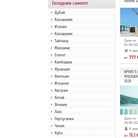
РАННИ З
Екскурзии самолет
Дубай
Кападокия
Италия
Кападокия
Тайланд
Дати от: 
05.09.202
Малдиви
8 дни
Египет
399
от:
Камбоджа
Франция
КРУИЗ 5
Виетнам
КУШАДА
2026
Испания
Австрия
Китай
Япония
Лаос
Португалия
Дати от: 
16.08.202
Чехия
6 дни
Куба
763
от: