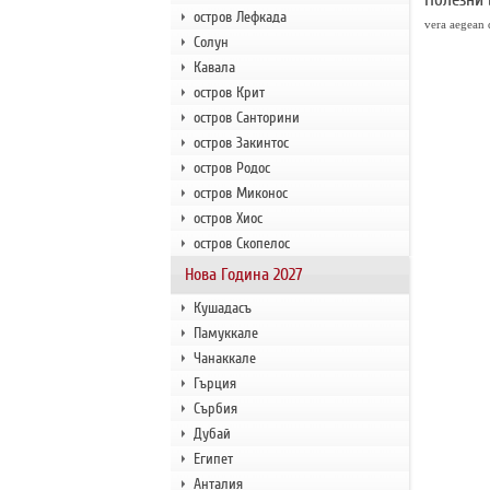
остров Лефкада
vera aegean 
Солун
Кавала
остров Крит
остров Санторини
остров Закинтос
остров Родос
остров Миконос
остров Хиос
остров Скопелос
Нова Година 2027
Кушадасъ
Памуккале
Чанаккале
Гърция
Сърбия
Дубай
Египет
Анталия