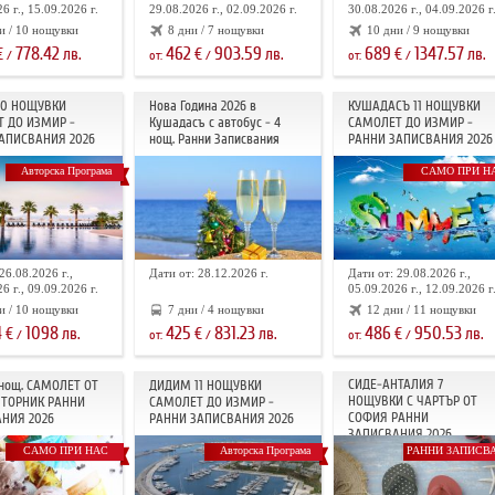
6 г., 15.09.2026 г.
29.08.2026 г., 02.09.2026 г.
30.08.2026 г., 04.09.2026 г
и / 10 нощувки
8 дни / 7 нощувки
10 дни / 9 нощувки
778.42
462
903.59
689
1347.57
€
лв.
€
лв.
€
лв.
/
от:
/
от:
/
10 НОЩУВКИ
Нова Година 2026 в
КУШАДАСЪ 11 НОЩУВКИ
 ДО ИЗМИР -
Кушадасъ с автобус - 4
САМОЛЕТ ДО ИЗМИР -
АПИСВАНИЯ 2026
нощ. Ранни Записвания
РАННИ ЗАПИСВАНИЯ 2026
Авторска Програма
САМО ПРИ Н
26.08.2026 г.,
Дати от: 28.12.2026 г.
Дати от: 29.08.2026 г.,
6 г., 09.09.2026 г.
05.09.2026 г., 12.09.2026 г
и / 10 нощувки
7 дни / 4 нощувки
12 дни / 11 нощувки
4
1098
425
831.23
486
950.53
€
лв.
€
лв.
€
лв.
/
от:
/
от:
/
СИДЕ-АНТАЛИЯ 7
 нощ. САМОЛЕТ ОТ
ДИДИМ 11 НОЩУВКИ
НОЩУВКИ С ЧАРТЪР OT
ТОРНИК РАННИ
САМОЛЕТ ДО ИЗМИР -
СОФИЯ РАННИ
НИЯ 2026
РАННИ ЗАПИСВАНИЯ 2026
ЗАПИСВАНИЯ 2026
САМО ПРИ НАС
Авторска Програма
РАННИ ЗАПИСВ