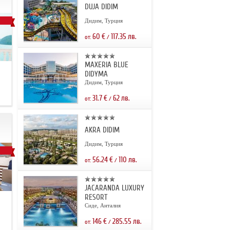
DUJA DIDIM
Дидим, Турция
60
€
117.35
лв.
от:
/
MAXERIA BLUE
DIDYMA
Дидим, Турция
31.7
€
62
лв.
от:
/
AKRA DIDIM
Дидим, Турция
56.24
€
110
лв.
от:
/
JACARANDA LUXURY
RESORT
.
Сиде, Анталия
146
€
285.55
лв.
от:
/