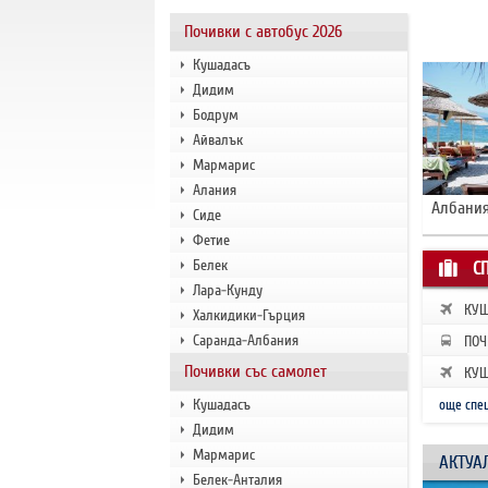
Почивки с автобус 2026
Кушадасъ
Дидим
Бодрум
Айвалък
Мармарис
Алания
Албания
Сиде
Фетие
Белек
С
Лара-Кунду
КУШ
Халкидики-Гърция
ЗАП
Саранда-Албания
ПОЧ
РАН
Почивки със самолет
КУШ
ЗАП
Кушадасъ
още спе
Дидим
Мармарис
АКТУА
Белек-Анталия