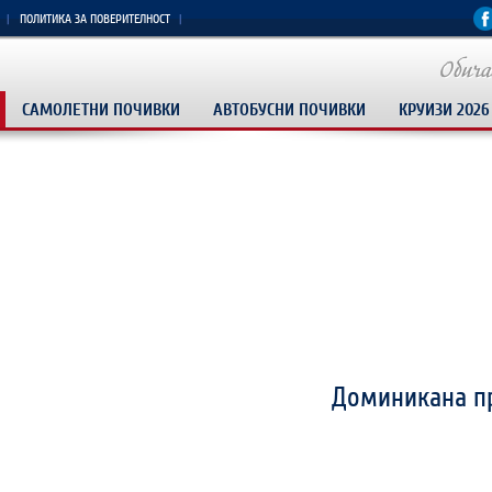
ПОЛИТИКА ЗА ПОВЕРИТЕЛНОСТ
САМОЛЕТНИ ПОЧИВКИ
АВТОБУСНИ ПОЧИВКИ
КРУИЗИ 2026
РАННИ ЗАПИСВ
Изживей Египет
Доминикана пр
Истанбул-Врат
КРУИЗ 5 ГРЪЦ
ПАКЕТНИ ОФЕРТ