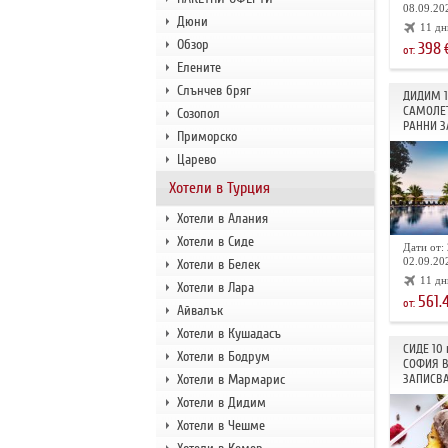
08.09.202
Дюни
11 дн
Обзор
398
от:
Елените
Слънчев бряг
ДИДИМ 
САМОЛЕТ
Созопол
РАННИ З
Приморско
Царево
Хотели в Турция
Хотели в Алания
Хотели в Сиде
Дати от: 
02.09.202
Хотели в Белек
11 дн
Хотели в Лара
561.
от:
Айвалък
Хотели в Кушадасъ
СИДЕ 10
Хотели в Бодрум
СОФИЯ В
Хотели в Мармарис
ЗАПИСВА
Хотели в Дидим
Хотели в Чешме