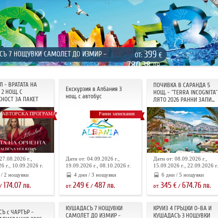
399
СЪ 7 НОЩУВКИ САМОЛЕТ ДО ИЗМИР -
€
ОТ:
780.38
ЛВ.
Л - ВРАТАТА НА
ПОЧИВКА В САРАНДА 5
Екскурзия в Албания 3
2 НОЩ. С
НОЩ. - "TERRA INCOGNITA"
нощ. с автобус
НОСТ ЗА ПАКЕТ
ЛЯТО 2026 РАННИ ЗАПИ...
АВТОРСКА ПРОГРАМА
Ранни записвания
27.08.2026 г.,
Дати от: 04.09.2026 г.,
Дати от: 08.09.2026 г.,
6 г., 10.09.2026 г.
19.09.2026 г., 08.10.2026 г.
15.09.2026 г., 22.09.2026 г
 / 2 нощувки
4 дни / 3 нощувки
6 дни / 5 нощувки
174.07
249
487
345
674.76
лв.
€
лв.
€
лв.
/
от:
/
от:
/
КУШАДАСЪ 7 НОЩУВКИ
КРУИЗ 4 ГРЪЦКИ О-ВА И
Ъ с ЧАРТЪР -
САМОЛЕТ ДО ИЗМИР -
КУШАДАСЪ 3 НОЩУВКИ