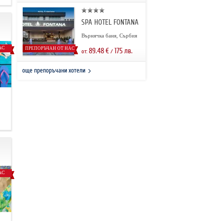
SPA HOTEL FONTANA
Върнячка баня, Сърбия
АС
ПРЕПОРЪЧАН ОТ НАС
89.48
€
175
лв.
от:
/
още препоръчани хотели
.
АС