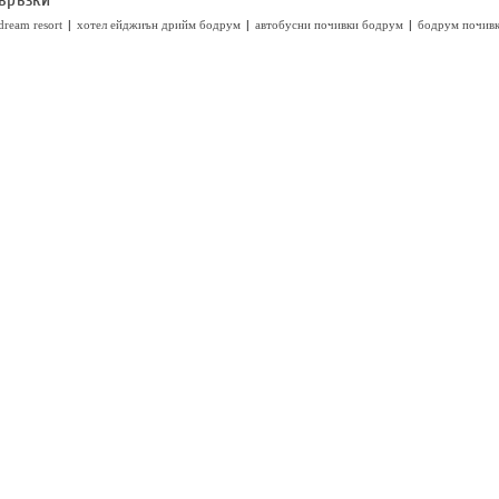
|
|
|
dream resort
хотел ейджиън дрийм бодрум
автобусни почивки бодрум
бодрум почивк