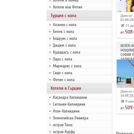
Хотели в Кемер
Хотели във Фетие
Турция с кола
Дати от: 
01.09.202
Алания с кола
11 дн
508
Белек с кола
от:
Бодрум с кола
Дидим с кола
БЕЛЕК-А
НОЩУВКИ
Кушадасъ с кола
СОФИЯ 
Лара с кола
ЗАПИСВА
Мармарис с кола
Сиде с кола
Фетие с кола
Хотели в Гърция
Дати от: 
16.08.202
Касандра Халкидики
8 дни
Ситония-Халкидики
509
от:
Атон-Халкидики
Олимпийска Ривиера
остров Тасос
остров Корфу
Полезни 