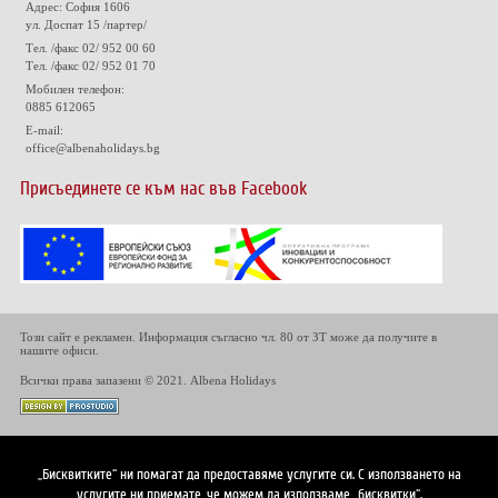
Адрес: София 1606
ул. Доспат 15 /партер/
Тел. /факс 02/ 952 00 60
Тел. /факс 02/ 952 01 70
Мобилен телефон:
0885 612065
E-mail:
office@albenaholidays.bg
Присъединете се към нас във Facebook
Този сайт е рекламен. Информация съгласно чл. 80 от ЗТ може да получите в
нашите офиси.
Всички права запазени © 2021. Albena Holidays
„Бисквитките“ ни помагат да предоставяме услугите си. С използването на
услугите ни приемате, че можем да използваме „бисквитки“.