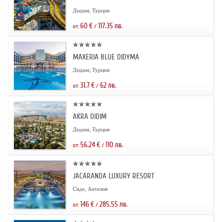
Дидим, Турция
60
€
117.35
лв.
от:
/
MAXERIA BLUE DIDYMA
Дидим, Турция
31.7
€
62
лв.
от:
/
AKRA DIDIM
Дидим, Турция
56.24
€
110
лв.
от:
/
JACARANDA LUXURY RESORT
Сиде, Анталия
146
€
285.55
лв.
от:
/