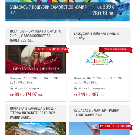
399
КУШАДАСЪ 7 НОЩУВКИ САМОЛЕТ ДО ИЗМИР
€
ОТ:
- РА...
780.38
ЛВ.
ИСТАНБУЛ - ВРАТАТА НА ОРИЕНТА
Екскурзия в Албания 3 нощ. с
2 НОЩ. С ВЪЗМОЖНОСТ ЗА
автобус
ПАКЕТ BESTSE...
АВТОРСКА ПРОГРАМА
Ранни записвания
Дати от: 27.08.2026 г., 04.09.2026
Дати от: 04.09.2026 г., 19.09.2026
г., 10.09.2026 г.
г., 08.10.2026 г.
4 дни / 2 нощувки
4 дни / 3 нощувки
89
174.07
249
487
€
лв.
€
лв.
от:
/
от:
/
ПОЧИВКА В САРАНДА 5 НОЩ. -
КУШАДАСЪ с ЧАРТЪР - РАННИ
"TERRA INCOGNITA" ЛЯТО 2026
ЗАПИСВАНИЯ 2026
РАННИ ЗАПИ...
РАННИ ЗАПИСВАНИЯ