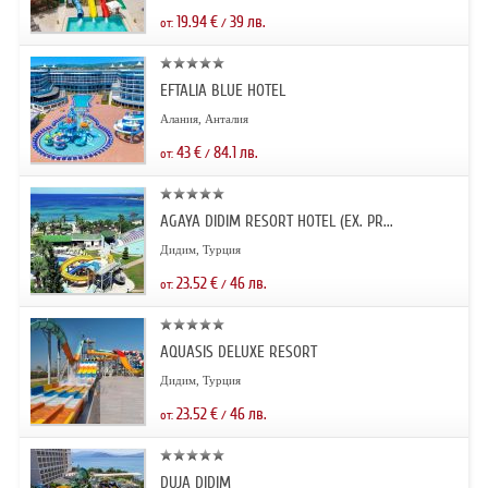
19.94
€
39
лв.
от:
/
EFTALIA BLUE HOTEL
Алания, Анталия
43
€
84.1
лв.
от:
/
AGAYA DIDIM RESORT HOTEL (EX. PR...
Дидим, Турция
23.52
€
46
лв.
от:
/
AQUASIS DELUXE RESORT
Дидим, Турция
23.52
€
46
лв.
от:
/
DUJA DIDIM