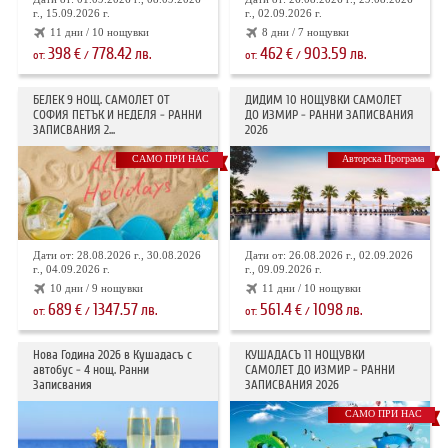
г., 15.09.2026 г.
г., 02.09.2026 г.
11 дни / 10 нощувки
8 дни / 7 нощувки
398
778.42
462
903.59
€
лв.
€
лв.
от:
/
от:
/
БЕЛЕК 9 НОЩ. САМОЛЕТ ОТ
ДИДИМ 10 НОЩУВКИ САМОЛЕТ
СОФИЯ ПЕТЪК И НЕДЕЛЯ - РАННИ
ДО ИЗМИР - РАННИ ЗАПИСВАНИЯ
ЗАПИСВАНИЯ 2...
2026
САМО ПРИ НАС
Авторска Програма
Дати от: 28.08.2026 г., 30.08.2026
Дати от: 26.08.2026 г., 02.09.2026
г., 04.09.2026 г.
г., 09.09.2026 г.
10 дни / 9 нощувки
11 дни / 10 нощувки
689
1347.57
561.4
1098
€
лв.
€
лв.
от:
/
от:
/
Нова Година 2026 в Кушадасъ с
КУШАДАСЪ 11 НОЩУВКИ
автобус - 4 нощ. Ранни
САМОЛЕТ ДО ИЗМИР - РАННИ
Записвания
ЗАПИСВАНИЯ 2026
САМО ПРИ НАС