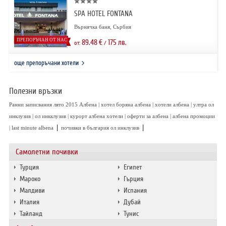
SPA HOTEL FONTANA
Върнячка баня, Сърбия
ПРЕПОРЪЧАН ОТ НАС
89.48
€
175
лв.
от:
/
още препоръчани хотели
Полезни връзки
Ранни записвания лято 2015 Албена | хотел боряна албена | хотели албена | ултра ол
инклузив | ол инкклузив | курорт албена хотели | оферти за албена | албена промоции
|
|
| last minute albena
почивки в българия ол инклузив
Самолетни почивки
Турция
Египет
Мароко
Гърция
Малдиви
Испания
Италия
Дубай
Тайланд
Тунис