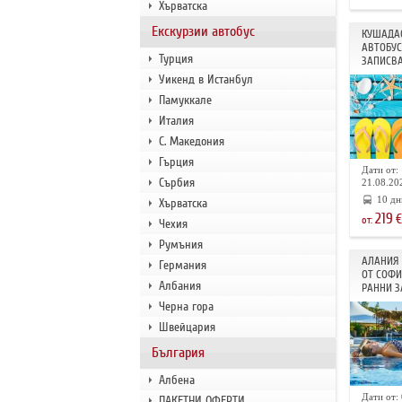
Хърватска
Екскурзии автобус
КУШАДАС
АВТОБУС
Турция
ЗАПИСВА
Уикенд в Истанбул
Памуккале
Италия
С. Македония
Гърция
Дати от: 
Сърбия
21.08.202
10 дн
Хърватска
219
€
от:
Чехия
Румъния
АЛАНИЯ 
Германия
ОТ СОФИ
Албания
РАННИ З
Черна гора
Швейцария
България
Албена
Дати от: 
ПАКЕТНИ ОФЕРТИ