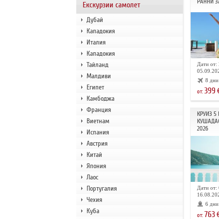
РАННИ З
Екскурзии самолет
Дубай
Кападокия
Италия
Кападокия
Тайланд
Дати от: 
05.09.202
Малдиви
8 дни
Египет
399
от:
Камбоджа
Франция
КРУИЗ 5
Виетнам
КУШАДА
2026
Испания
Австрия
Китай
Япония
Лаос
Португалия
Дати от: 
16.08.202
Чехия
6 дни
Куба
763
от: