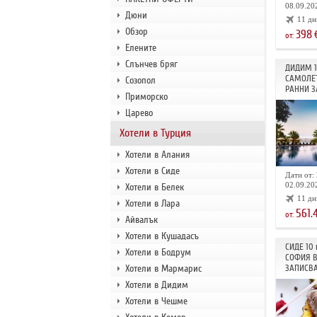
08.09.202
Дюни
11 дн
Обзор
398
от:
Елените
Слънчев бряг
ДИДИМ 
САМОЛЕТ
Созопол
РАННИ З
Приморско
Царево
Хотели в Турция
Хотели в Алания
Хотели в Сиде
Дати от: 
02.09.202
Хотели в Белек
11 дн
Хотели в Лара
561.
от:
Айвалък
Хотели в Кушадасъ
СИДЕ 10
Хотели в Бодрум
СОФИЯ В
Хотели в Мармарис
ЗАПИСВА
Хотели в Дидим
Хотели в Чешме