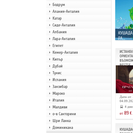
Бодрум
Алания-Анталия
Катар
Сиде-Анталия
Албания
КУШАДА
РА...
Лара-Анталия
Египет
ИСТАНБУ
Кемер-Анталия
ОРИЕНТА 
Кипър
ВЪЗМОЖ
BESTSE...
Дубай
Тунис
Испания
Занзибар
Мароко
Дати от: 
Италия
04.09.202
Малдиви
4 дни
89
€
о-в Санторини
от:
Шри Ланка
Доминикана
КУШАДАС