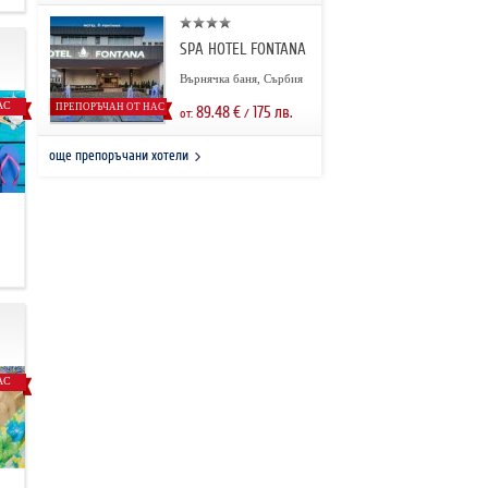
SPA HOTEL FONTANA
Върнячка баня, Сърбия
АС
ПРЕПОРЪЧАН ОТ НАС
89.48
€
175
лв.
от:
/
още препоръчани хотели
.
АС