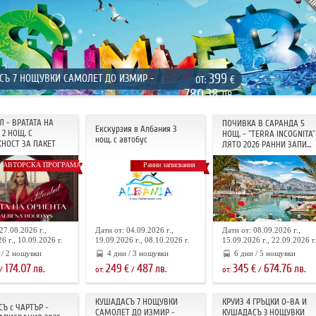
399
СЪ 7 НОЩУВКИ САМОЛЕТ ДО ИЗМИР -
€
ОТ:
780.38
ЛВ.
Л - ВРАТАТА НА
ПОЧИВКА В САРАНДА 5
Екскурзия в Албания 3
2 НОЩ. С
НОЩ. - "TERRA INCOGNITA"
нощ. с автобус
НОСТ ЗА ПАКЕТ
ЛЯТО 2026 РАННИ ЗАПИ...
АВТОРСКА ПРОГРАМА
Ранни записвания
27.08.2026 г.,
Дати от: 04.09.2026 г.,
Дати от: 08.09.2026 г.,
6 г., 10.09.2026 г.
19.09.2026 г., 08.10.2026 г.
15.09.2026 г., 22.09.2026 г
 / 2 нощувки
4 дни / 3 нощувки
6 дни / 5 нощувки
174.07
249
487
345
674.76
лв.
€
лв.
€
лв.
/
от:
/
от:
/
КУШАДАСЪ 7 НОЩУВКИ
КРУИЗ 4 ГРЪЦКИ О-ВА И
Ъ с ЧАРТЪР -
САМОЛЕТ ДО ИЗМИР -
КУШАДАСЪ 3 НОЩУВКИ