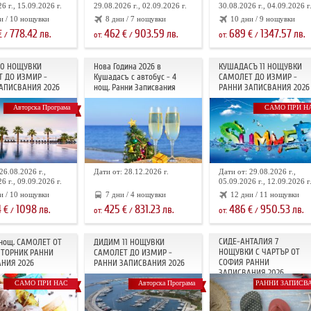
6 г., 15.09.2026 г.
29.08.2026 г., 02.09.2026 г.
30.08.2026 г., 04.09.2026 г
и / 10 нощувки
8 дни / 7 нощувки
10 дни / 9 нощувки
778.42
462
903.59
689
1347.57
€
лв.
€
лв.
€
лв.
/
от:
/
от:
/
10 НОЩУВКИ
Нова Година 2026 в
КУШАДАСЪ 11 НОЩУВКИ
 ДО ИЗМИР -
Кушадасъ с автобус - 4
САМОЛЕТ ДО ИЗМИР -
АПИСВАНИЯ 2026
нощ. Ранни Записвания
РАННИ ЗАПИСВАНИЯ 2026
Авторска Програма
САМО ПРИ Н
26.08.2026 г.,
Дати от: 28.12.2026 г.
Дати от: 29.08.2026 г.,
6 г., 09.09.2026 г.
05.09.2026 г., 12.09.2026 г
и / 10 нощувки
7 дни / 4 нощувки
12 дни / 11 нощувки
4
1098
425
831.23
486
950.53
€
лв.
€
лв.
€
лв.
/
от:
/
от:
/
СИДЕ-АНТАЛИЯ 7
 нощ. САМОЛЕТ ОТ
ДИДИМ 11 НОЩУВКИ
НОЩУВКИ С ЧАРТЪР OT
ТОРНИК РАННИ
САМОЛЕТ ДО ИЗМИР -
СОФИЯ РАННИ
НИЯ 2026
РАННИ ЗАПИСВАНИЯ 2026
ЗАПИСВАНИЯ 2026
САМО ПРИ НАС
Авторска Програма
РАННИ ЗАПИСВ