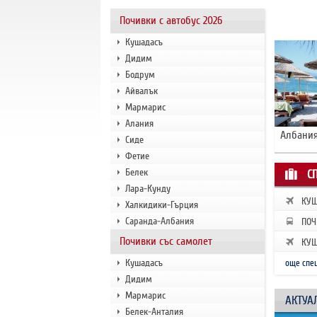
Почивки с автобус 2026
Кушадасъ
Дидим
Бодрум
Айвалък
Мармарис
Алания
Албания
Сиде
Фетие
Белек
С
Лара-Кунду
КУШ
Халкидики-Гърция
ЗАП
Саранда-Албания
ПОЧ
РАН
Почивки със самолет
КУШ
ЗАП
Кушадасъ
още спе
Дидим
Мармарис
АКТУА
Белек-Анталия