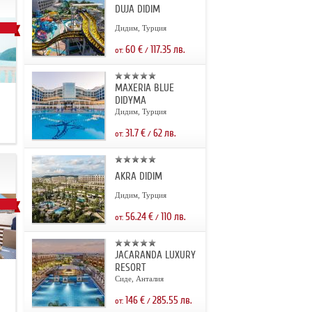
DUJA DIDIM
Дидим, Турция
60
€
117.35
лв.
от:
/
MAXERIA BLUE
DIDYMA
Дидим, Турция
31.7
€
62
лв.
от:
/
AKRA DIDIM
Дидим, Турция
56.24
€
110
лв.
от:
/
JACARANDA LUXURY
RESORT
.
Сиде, Анталия
146
€
285.55
лв.
от:
/