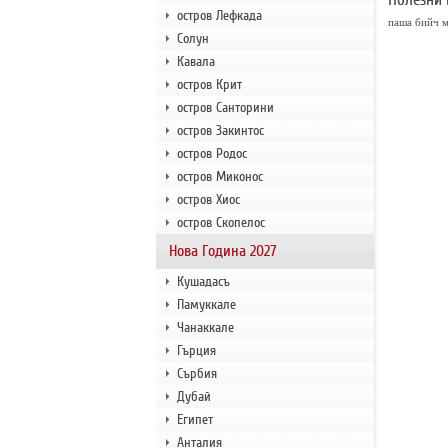
остров Лефкада
паша бийч 
Солун
Кавала
остров Крит
остров Санторини
остров Закинтос
остров Родос
остров Миконос
остров Хиос
остров Скопелос
Нова Година 2027
Кушадасъ
Памуккале
Чанаккале
Гърция
Сърбия
Дубай
Египет
Анталия