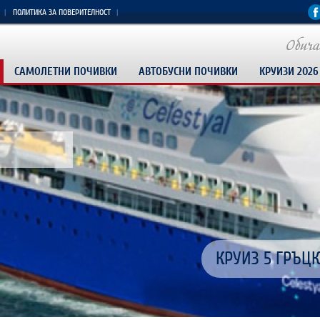
ПОЛИТИКА ЗА ПОВЕРИТЕЛНОСТ
САМОЛЕТНИ ПОЧИВКИ
АВТОБУСНИ ПОЧИВКИ
КРУИЗИ 2026
РАННИ ЗАПИСВ
Изживей Египет
Доминикана пр
Истанбул-Врат
КРУИЗ 5 ГРЪЦ
ПАКЕТНИ ОФЕРТ