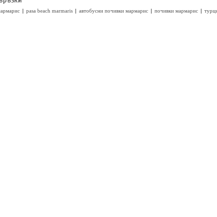
|
|
|
|
мармарис
pasa beach marmaris
автобусни почивки мармарис
почивки мармарис
турц