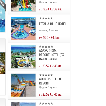
Дидим, Турция
19.94
€
39
лв.
от:
/
EFTALIA BLUE HOTEL
Алания, Анталия
43
€
84.1
лв.
от:
/
AGAYA DIDIM
RESORT HOTEL (EX.
PR...
Дидим, Турция
23.52
€
46
лв.
от:
/
AQUASIS DELUXE
.
RESORT
Дидим, Турция
23.52
€
46
лв.
от:
/