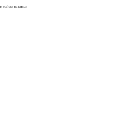
|
ия майски празници