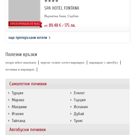
SPA HOTEL FONTANA
Върнячка баня, Сърбия
ПРЕПОРЪЧАН ОТ НАС
89.48
€
175
лв.
от:
/
още препоръчани хотели
Полезни връзки
|
|
|
nergis select marmaris
нергис селект хотел мармарис
мармарис с автобус
|
почивка в мармарис
Самолетни почивки
Турция
Египет
Мароко
Гърция
Малдиви
Испания
Италия
Дубай
Тайланд
Тунис
Автобусни почивки