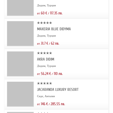
Дидим, Турция
60
€
117.35
лв.
от:
/
MAXERIA BLUE DIDYMA
Дидим, Турция
31.7
€
62
лв.
от:
/
AKRA DIDIM
Дидим, Турция
56.24
€
110
лв.
от:
/
JACARANDA LUXURY RESORT
Сиде, Анталия
146
€
285.55
лв.
от:
/