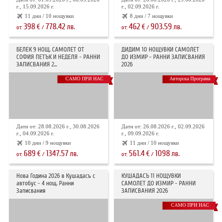
г., 15.09.2026 г.
г., 02.09.2026 г.
11 дни / 10 нощувки
8 дни / 7 нощувки
398
778.42
462
903.59
€
лв.
€
лв.
от:
/
от:
/
БЕЛЕК 9 НОЩ. САМОЛЕТ ОТ
ДИДИМ 10 НОЩУВКИ САМОЛЕТ
СОФИЯ ПЕТЪК И НЕДЕЛЯ - РАННИ
ДО ИЗМИР - РАННИ ЗАПИСВАНИЯ
ЗАПИСВАНИЯ 2...
2026
САМО ПРИ НАС
Авторска Програма
Дати от: 28.08.2026 г., 30.08.2026
Дати от: 26.08.2026 г., 02.09.2026
г., 04.09.2026 г.
г., 09.09.2026 г.
10 дни / 9 нощувки
11 дни / 10 нощувки
689
1347.57
561.4
1098
€
лв.
€
лв.
от:
/
от:
/
Нова Година 2026 в Кушадасъ с
КУШАДАСЪ 11 НОЩУВКИ
автобус - 4 нощ. Ранни
САМОЛЕТ ДО ИЗМИР - РАННИ
Записвания
ЗАПИСВАНИЯ 2026
САМО ПРИ НАС