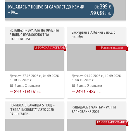
399
КУШАДАСЪ 7 НОЩУВКИ САМОЛЕТ ДО ИЗМИР
€
ОТ:
- РА...
780.38
ЛВ.
ИСТАНБУЛ - ВРАТАТА НА ОРИЕНТА
Екскурзия в Албания 3 нощ. с
2 НОЩ. С ВЪЗМОЖНОСТ ЗА
автобус
ПАКЕТ BESTSE...
АВТОРСКА ПРОГРАМА
Ранни записвания
Дати от: 27.08.2026 г., 04.09.2026
Дати от: 04.09.2026 г., 19.09.2026
г., 10.09.2026 г.
г., 08.10.2026 г.
4 дни / 2 нощувки
4 дни / 3 нощувки
89
174.07
249
487
€
лв.
€
лв.
от:
/
от:
/
ПОЧИВКА В САРАНДА 5 НОЩ. -
КУШАДАСЪ с ЧАРТЪР - РАННИ
"TERRA INCOGNITA" ЛЯТО 2026
ЗАПИСВАНИЯ 2026
РАННИ ЗАПИ...
РАННИ ЗАПИСВАНИЯ