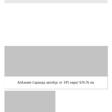
ХОТЕЛИ В ГЪРЦИЯ
НОВА ГОДИНА 2027
ХОТЕЛИ В АЛБАНИЯ
АВТОБУСИ ПОД НАЕМ
ЗА НАС
КОНТАКТИ
ОБЩИ УСЛОВИЯ ПАКЕТНИ
ПОЛИТИКА ЗА ПОВЕРИТЕЛНОСТ
ПЪТУВАНИЯ
Албания-Саранда автобус от 345 евро/ 674.76 лв.