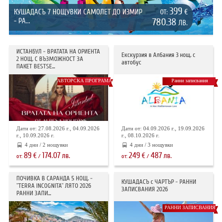
399
КУШАДАСЪ 7 НОЩУВКИ САМОЛЕТ ДО ИЗМИР
€
ОТ:
- РА...
780.38
ЛВ.
ИСТАНБУЛ - ВРАТАТА НА ОРИЕНТА
Екскурзия в Албания 3 нощ. с
2 НОЩ. С ВЪЗМОЖНОСТ ЗА
автобус
ПАКЕТ BESTSE...
АВТОРСКА ПРОГРАМА
Ранни записвания
Дати от: 27.08.2026 г., 04.09.2026
Дати от: 04.09.2026 г., 19.09.2026
г., 10.09.2026 г.
г., 08.10.2026 г.
4 дни / 2 нощувки
4 дни / 3 нощувки
89
174.07
249
487
€
лв.
€
лв.
от:
/
от:
/
ПОЧИВКА В САРАНДА 5 НОЩ. -
КУШАДАСЪ с ЧАРТЪР - РАННИ
"TERRA INCOGNITA" ЛЯТО 2026
ЗАПИСВАНИЯ 2026
РАННИ ЗАПИ...
РАННИ ЗАПИСВАНИЯ