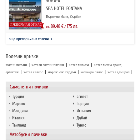
SPA HOTEL FONTANA
Върнячка баня, Сърбия
ПРЕПОРЪЧАН ОТ НАС
89.48
€
175
лв.
от:
/
още препоръчани хотели
Полезни връзки
|
|
|
златни пясъци
хотели златни пясъци
хотел мимоза
хотел мелиа гранд
|
|
|
|
|
ермитаж
хотел хелиос
морско око гардън
калиакра палас
хотел адмирал
Самолетни почивки
Турция
Египет
Мароко
Гърция
Малдиви
Испания
Италия
Дубай
Тайланд
Тунис
Автобусни почивки