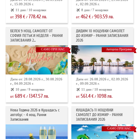
г., 15.09.2026 г.
г., 02.09.2026 г.
11 дни / 10 нощувки
8 дни / 7 нощувки
398
778.42
462
903.59
€
лв.
€
лв.
от:
/
от:
/
БЕЛЕК 9 НОЩ. САМОЛЕТ ОТ
ДИДИМ 10 НОЩУВКИ САМОЛЕТ
СОФИЯ ПЕТЪК И НЕДЕЛЯ - РАННИ
ДО ИЗМИР - РАННИ ЗАПИСВАНИЯ
ЗАПИСВАНИЯ 2...
2026
САМО ПРИ НАС
Авторска Програма
Дати от: 28.08.2026 г., 30.08.2026
Дати от: 26.08.2026 г., 02.09.2026
г., 04.09.2026 г.
г., 09.09.2026 г.
10 дни / 9 нощувки
11 дни / 10 нощувки
689
1347.57
561.4
1098
€
лв.
€
лв.
от:
/
от:
/
Нова Година 2026 в Кушадасъ с
КУШАДАСЪ 11 НОЩУВКИ
автобус - 4 нощ. Ранни
САМОЛЕТ ДО ИЗМИР - РАННИ
Записвания
ЗАПИСВАНИЯ 2026
САМО ПРИ НАС