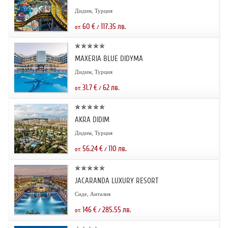
Дидим, Турция
60
€
117.35
лв.
от:
/
MAXERIA BLUE DIDYMA
Дидим, Турция
31.7
€
62
лв.
от:
/
AKRA DIDIM
Дидим, Турция
56.24
€
110
лв.
от:
/
JACARANDA LUXURY RESORT
Сиде, Анталия
146
€
285.55
лв.
от:
/