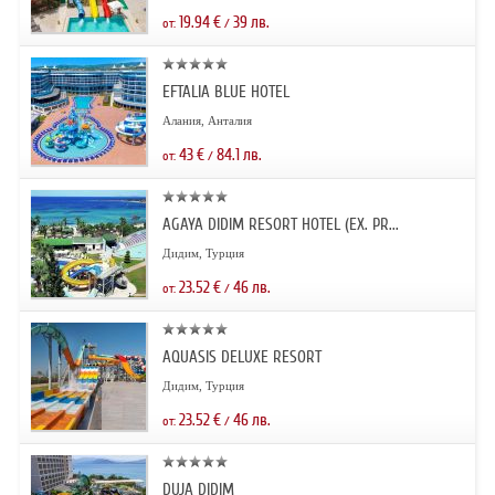
19.94
€
39
лв.
от:
/
EFTALIA BLUE HOTEL
Алания, Анталия
43
€
84.1
лв.
от:
/
AGAYA DIDIM RESORT HOTEL (EX. PR...
Дидим, Турция
23.52
€
46
лв.
от:
/
AQUASIS DELUXE RESORT
Дидим, Турция
23.52
€
46
лв.
от:
/
DUJA DIDIM