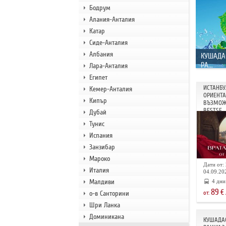
Бодрум
Алания-Анталия
Катар
Сиде-Анталия
Албания
КУШАДА
РА...
Лара-Анталия
Египет
ИСТАНБУ
Кемер-Анталия
ОРИЕНТА 
Кипър
ВЪЗМОЖ
BESTSE...
Дубай
Тунис
Испания
Занзибар
Мароко
Дати от: 
Италия
04.09.202
Малдиви
4 дни
89
€
о-в Санторини
от:
Шри Ланка
Доминикана
КУШАДАС