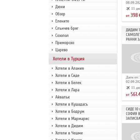
08.09.202
Дюни
11 дн
Обзор
398
от:
Елените
Слънчев бряг
ДИДИМ 
САМОЛЕТ
Созопол
РАННИ З
Приморско
Царево
Хотели в Турция
Хотели в Алания
Хотели в Сиде
Дати от: 
02.09.202
Хотели в Белек
11 дн
Хотели в Лара
561.
от:
Айвалък
Хотели в Кушадасъ
СИДЕ 10
Хотели в Бодрум
СОФИЯ В
Хотели в Мармарис
ЗАПИСВА
Хотели в Дидим
Хотели в Чешме