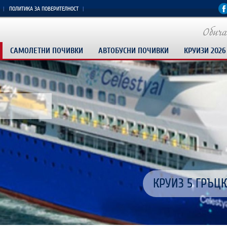
ПОЛИТИКА ЗА ПОВЕРИТЕЛНОСТ
САМОЛЕТНИ ПОЧИВКИ
АВТОБУСНИ ПОЧИВКИ
КРУИЗИ 2026
РАННИ ЗАПИСВ
Изживей Египет
Доминикана пр
Истанбул-Врат
КРУИЗ 5 ГРЪЦ
ПАКЕТНИ ОФЕРТ