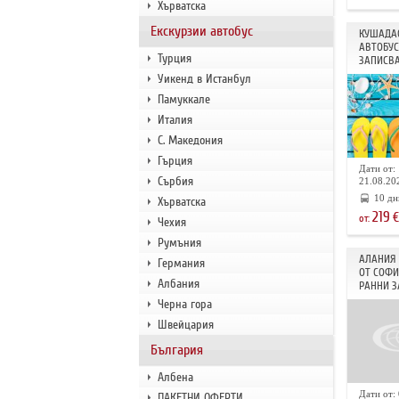
Хърватска
Екскурзии автобус
КУШАДАС
АВТОБУС
Турция
ЗАПИСВА
Уикенд в Истанбул
Памуккале
Италия
С. Македония
Гърция
Дати от: 
Сърбия
21.08.202
10 дн
Хърватска
219
€
от:
Чехия
Румъния
АЛАНИЯ 
Германия
ОТ СОФИ
Албания
РАННИ З
Черна гора
Швейцария
България
Албена
Дати от: 
ПАКЕТНИ ОФЕРТИ