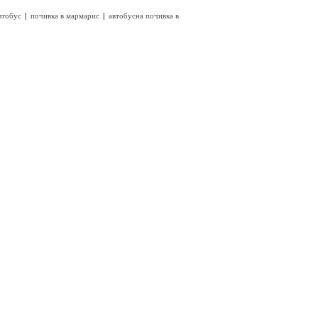
|
|
втобус
почивка в мармарис
автобусна почивка в