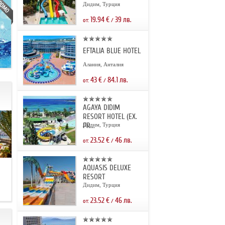
Дидим, Турция
19.94
€
39
лв.
от:
/
EFTALIA BLUE HOTEL
Алания, Анталия
43
€
84.1
лв.
от:
/
AGAYA DIDIM
RESORT HOTEL (EX.
PR...
Дидим, Турция
23.52
€
46
лв.
от:
/
AQUASIS DELUXE
.
RESORT
Дидим, Турция
23.52
€
46
лв.
от:
/