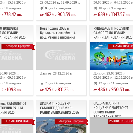
6 г., 15.09.2026 г.
29.08.2026 г., 02.09.2026 г.
30.08.2026 г., 04.09.2026 г
и / 10 нощувки
8 дни / 7 нощувки
10 дни / 9 нощувки
778.42
462
903.59
689
1347.57
€
лв.
€
лв.
€
лв.
/
от:
/
от:
/
10 НОЩУВКИ
Нова Година 2026 в
КУШАДАСЪ 11 НОЩУВКИ
 ДО ИЗМИР -
Кушадасъ с автобус - 4
САМОЛЕТ ДО ИЗМИР -
АПИСВАНИЯ 2026
нощ. Ранни Записвания
РАННИ ЗАПИСВАНИЯ 2026
Авторска Програма
САМО ПРИ Н
26.08.2026 г.,
Дати от: 28.12.2026 г.
Дати от: 29.08.2026 г.,
6 г., 09.09.2026 г.
05.09.2026 г., 12.09.2026 г
и / 10 нощувки
7 дни / 4 нощувки
12 дни / 11 нощувки
4
1098
425
831.23
486
950.53
€
лв.
€
лв.
€
лв.
/
от:
/
от:
/
СИДЕ-АНТАЛИЯ 7
 нощ. САМОЛЕТ ОТ
ДИДИМ 11 НОЩУВКИ
НОЩУВКИ С ЧАРТЪР OT
ТОРНИК РАННИ
САМОЛЕТ ДО ИЗМИР -
СОФИЯ РАННИ
НИЯ 2026
РАННИ ЗАПИСВАНИЯ 2026
ЗАПИСВАНИЯ 2026
САМО ПРИ НАС
Авторска Програма
РАННИ ЗАПИСВ