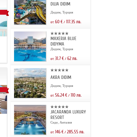
DUJA DIDIM
Дидим, Турция
60
€
117.35
лв.
от:
/
MAXERIA BLUE
DIDYMA
Дидим, Турция
31.7
€
62
лв.
от:
/
AKRA DIDIM
Дидим, Турция
56.24
€
110
лв.
от:
/
JACARANDA LUXURY
RESORT
.
Сиде, Анталия
146
€
285.55
лв.
от:
/