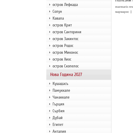
остров Лефкада
marmaris res
Солун
|
мармарис
Кавала
остров Крит
остров Санторини
остров Закинтос
остров Родос
остров Миконос
остров Хиос
остров Скопелос
Нова Година 2027
Кушадасъ
Памуккале
Чанаккале
Гърция
Сърбия
Дубай
Египет
Анталия