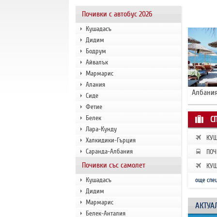
Почивки с автобус 2026
Кушадасъ
Дидим
Бодрум
Айвалък
Мармарис
Алания
Албания
Сиде
Фетие
Белек
С
Лара-Кунду
КУШ
Халкидики-Гърция
ЗАП
Саранда-Албания
ПОЧ
РАН
Почивки със самолет
КУШ
ЗАП
Кушадасъ
още спе
Дидим
Мармарис
АКТУА
Белек-Анталия