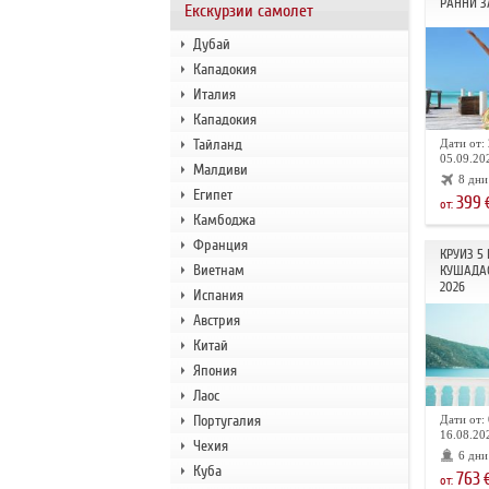
РАННИ З
Екскурзии самолет
Дубай
Кападокия
Италия
Кападокия
Тайланд
Дати от: 
05.09.202
Малдиви
8 дни
Египет
399
от:
Камбоджа
Франция
КРУИЗ 5
Виетнам
КУШАДА
2026
Испания
Австрия
Китай
Япония
Лаос
Португалия
Дати от: 
16.08.202
Чехия
6 дни
Куба
763
от: