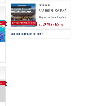
SPA HOTEL FONTANA
Върнячка баня, Сърбия
АС
ПРЕПОРЪЧАН ОТ НАС
89.48
€
175
лв.
от:
/
още препоръчани хотели
.
АС