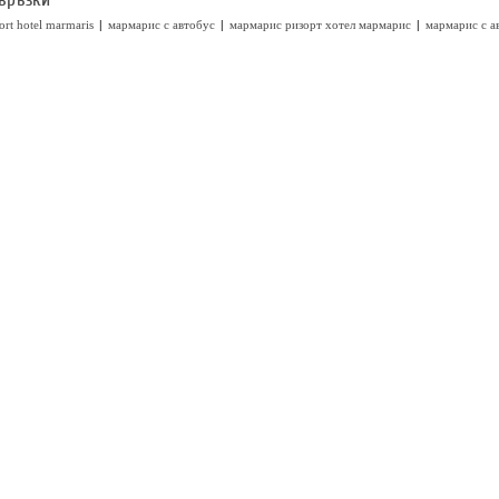
|
|
|
ort hotel marmaris
мармарис с автобус
мармарис ризорт хотел мармарис
мармарис с а