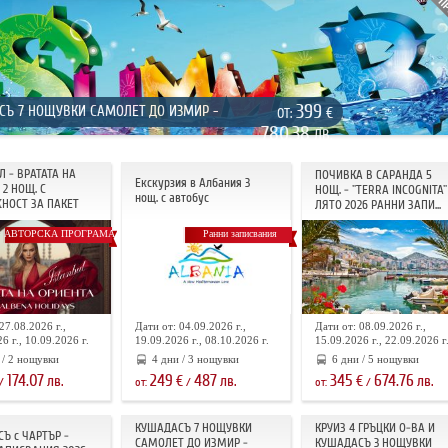
399
СЪ 7 НОЩУВКИ САМОЛЕТ ДО ИЗМИР -
€
ОТ:
780.38
ЛВ.
Л - ВРАТАТА НА
ПОЧИВКА В САРАНДА 5
Екскурзия в Албания 3
2 НОЩ. С
НОЩ. - "TERRA INCOGNITA"
нощ. с автобус
НОСТ ЗА ПАКЕТ
ЛЯТО 2026 РАННИ ЗАПИ...
АВТОРСКА ПРОГРАМА
Ранни записвания
27.08.2026 г.,
Дати от: 04.09.2026 г.,
Дати от: 08.09.2026 г.,
6 г., 10.09.2026 г.
19.09.2026 г., 08.10.2026 г.
15.09.2026 г., 22.09.2026 г
 / 2 нощувки
4 дни / 3 нощувки
6 дни / 5 нощувки
174.07
249
487
345
674.76
лв.
€
лв.
€
лв.
/
от:
/
от:
/
КУШАДАСЪ 7 НОЩУВКИ
КРУИЗ 4 ГРЪЦКИ О-ВА И
Ъ с ЧАРТЪР -
САМОЛЕТ ДО ИЗМИР -
КУШАДАСЪ 3 НОЩУВКИ