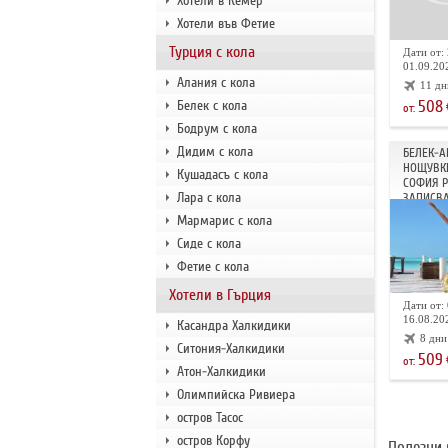
Хотели в Кемер
Хотели във Фетие
Турция с кола
Дати от: 
01.09.202
Алания с кола
11 дн
508
Белек с кола
от:
Бодрум с кола
Дидим с кола
БЕЛЕК-А
НОЩУВКИ
Кушадасъ с кола
СОФИЯ 
Лара с кола
ЗАПИСВА
Мармарис с кола
Сиде с кола
Фетие с кола
Хотели в Гърция
Дати от: 
16.08.202
Касандра Халкидики
8 дни
Ситония-Халкидики
509
от:
Атон-Халкидики
Олимпийска Ривиера
остров Тасос
остров Корфу
Полезни 