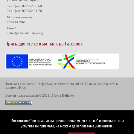
Тел. /факс 02/ 952 00 60
Тел. /факс 02/ 952 01 70
Мобилен телефон:
0885 612065
E-mail:
office@albenaholidays.bg
Присъединете се към нас във Facebook
Този сайт е рекламен. Информация съгласно чл. 80 от ЗТ може да получите в
нашите офиси.
Всички права запазени © 2021. Albena Holidays
„Бисквитките“ ни помагат да предоставяме услугите си. С използването на
услугите ни приемате, че можем да използваме „бисквитки“.