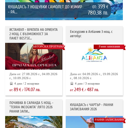
399
КУШАДАСЪ 7 НОЩУВКИ САМОЛЕТ ДО ИЗМИР
€
ОТ:
- РА...
780.38
ЛВ.
ИСТАНБУЛ - ВРАТАТА НА ОРИЕНТА
Екскурзия в Албания 3 нощ. с
2 НОЩ. С ВЪЗМОЖНОСТ ЗА
автобус
ПАКЕТ BESTSE...
АВТОРСКА ПРОГРАМА
Ранни записвания
Дати от: 27.08.2026 г., 04.09.2026
Дати от: 04.09.2026 г., 19.09.2026
г., 10.09.2026 г.
г., 08.10.2026 г.
4 дни / 2 нощувки
4 дни / 3 нощувки
89
174.07
249
487
€
лв.
€
лв.
от:
/
от:
/
ПОЧИВКА В САРАНДА 5 НОЩ. -
КУШАДАСЪ с ЧАРТЪР - РАННИ
"TERRA INCOGNITA" ЛЯТО 2026
ЗАПИСВАНИЯ 2026
РАННИ ЗАПИ...
РАННИ ЗАПИСВАНИЯ