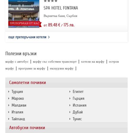
SPA HOTEL FONTANA
Върнячка баня, Сърбия
ПРЕПОРЪЧАН ОТ НАС
89.48
€
175
лв.
от:
/
още препоръчани хотели
Полезни връзки
|
|
|
корфу с автобус
корфу със собствен транспорт
хотели на корфу
остров
|
|
|
корфу
програми за корфу
екскурзии корфу
Самолетни почивки
Турция
Египет
Мароко
Гърция
Малдиви
Испания
Италия
Дубай
Тайланд
Тунис
Автобусни почивки