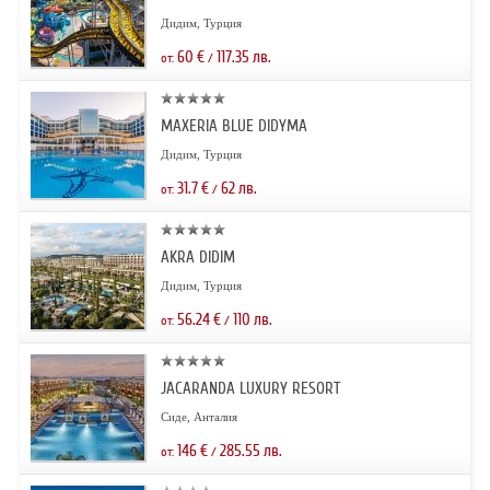
Дидим, Турция
60
€
117.35
лв.
от:
/
MAXERIA BLUE DIDYMA
Дидим, Турция
31.7
€
62
лв.
от:
/
AKRA DIDIM
Дидим, Турция
56.24
€
110
лв.
от:
/
JACARANDA LUXURY RESORT
Сиде, Анталия
146
€
285.55
лв.
от:
/