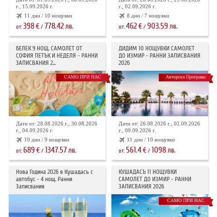
г., 15.09.2026 г.
г., 02.09.2026 г.
11 дни / 10 нощувки
8 дни / 7 нощувки
398
778.42
462
903.59
€
лв.
€
лв.
от:
/
от:
/
БЕЛЕК 9 НОЩ. САМОЛЕТ ОТ
ДИДИМ 10 НОЩУВКИ САМОЛЕТ
СОФИЯ ПЕТЪК И НЕДЕЛЯ - РАННИ
ДО ИЗМИР - РАННИ ЗАПИСВАНИЯ
ЗАПИСВАНИЯ 2...
2026
САМО ПРИ НАС
Авторска Програма
Дати от: 28.08.2026 г., 30.08.2026
Дати от: 26.08.2026 г., 02.09.2026
г., 04.09.2026 г.
г., 09.09.2026 г.
10 дни / 9 нощувки
11 дни / 10 нощувки
689
1347.57
561.4
1098
€
лв.
€
лв.
от:
/
от:
/
Нова Година 2026 в Кушадасъ с
КУШАДАСЪ 11 НОЩУВКИ
автобус - 4 нощ. Ранни
САМОЛЕТ ДО ИЗМИР - РАННИ
Записвания
ЗАПИСВАНИЯ 2026
САМО ПРИ НАС