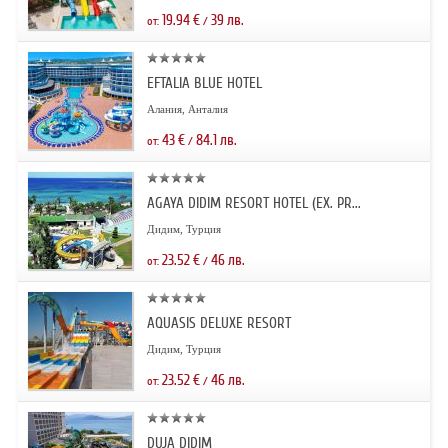
19.94
€
39
лв.
от:
/
EFTALIA BLUE HOTEL
Алания, Анталия
43
€
84.1
лв.
от:
/
AGAYA DIDIM RESORT HOTEL (EX. PR...
Дидим, Турция
23.52
€
46
лв.
от:
/
AQUASIS DELUXE RESORT
Дидим, Турция
23.52
€
46
лв.
от:
/
DUJA DIDIM