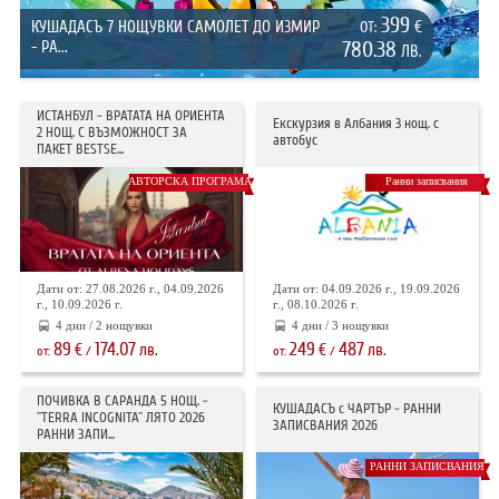
399
КУШАДАСЪ 7 НОЩУВКИ САМОЛЕТ ДО ИЗМИР
€
ОТ:
- РА...
780.38
ЛВ.
ИСТАНБУЛ - ВРАТАТА НА ОРИЕНТА
Екскурзия в Албания 3 нощ. с
2 НОЩ. С ВЪЗМОЖНОСТ ЗА
автобус
ПАКЕТ BESTSE...
АВТОРСКА ПРОГРАМА
Ранни записвания
Дати от: 27.08.2026 г., 04.09.2026
Дати от: 04.09.2026 г., 19.09.2026
г., 10.09.2026 г.
г., 08.10.2026 г.
4 дни / 2 нощувки
4 дни / 3 нощувки
89
174.07
249
487
€
лв.
€
лв.
от:
/
от:
/
ПОЧИВКА В САРАНДА 5 НОЩ. -
КУШАДАСЪ с ЧАРТЪР - РАННИ
"TERRA INCOGNITA" ЛЯТО 2026
ЗАПИСВАНИЯ 2026
РАННИ ЗАПИ...
РАННИ ЗАПИСВАНИЯ