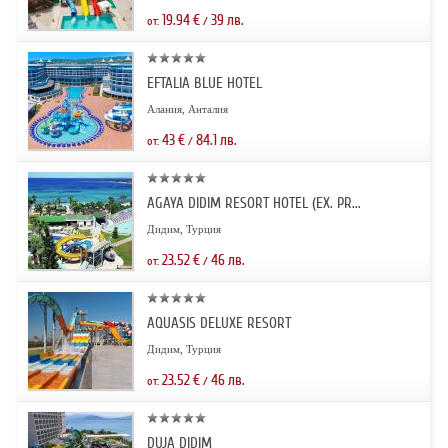
19.94
€
39
лв.
от:
/
EFTALIA BLUE HOTEL
Алания, Анталия
43
€
84.1
лв.
от:
/
AGAYA DIDIM RESORT HOTEL (EX. PR...
Дидим, Турция
23.52
€
46
лв.
от:
/
AQUASIS DELUXE RESORT
Дидим, Турция
23.52
€
46
лв.
от:
/
DUJA DIDIM