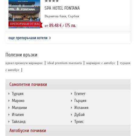
SPA HOTEL FONTANA
Върнячка баня, Сърбия
ПРЕПОРЪЧАН ОТ НАС
89.48
€
175
лв.
от:
/
още препоръчани хотели
Полезни връзки
|
|
|
идеал премиум мармарис
ideal premium marmaris
мармарис с автобус
турция
|
с автобус
Самолетни почивки
Турция
Египет
Мароко
Гърция
Малдиви
Испания
Италия
Дубай
Тайланд
Тунис
Автобусни почивки