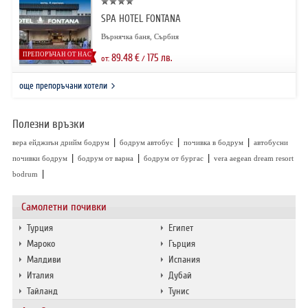
SPA HOTEL FONTANA
Върнячка баня, Сърбия
ПРЕПОРЪЧАН ОТ НАС
89.48
€
175
лв.
от:
/
още препоръчани хотели
Полезни връзки
|
|
|
вера ейджиън дрийм бодрум
бодрум автобус
почивка в бодрум
автобусни
|
|
|
почивки бодрум
бодрум от варна
бодрум от бургас
vera aegean dream resort
|
bodrum
Самолетни почивки
Турция
Египет
Мароко
Гърция
Малдиви
Испания
Италия
Дубай
Тайланд
Тунис