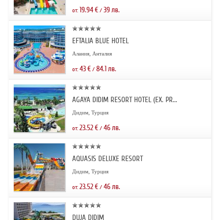
19.94
€
39
лв.
от:
/
EFTALIA BLUE HOTEL
Алания, Анталия
43
€
84.1
лв.
от:
/
AGAYA DIDIM RESORT HOTEL (EX. PR...
Дидим, Турция
23.52
€
46
лв.
от:
/
AQUASIS DELUXE RESORT
Дидим, Турция
23.52
€
46
лв.
от:
/
DUJA DIDIM