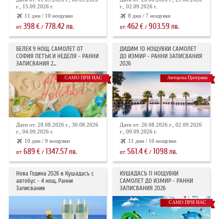
г., 15.09.2026 г.
г., 02.09.2026 г.
11 дни / 10 нощувки
8 дни / 7 нощувки
398
778.42
462
903.59
€
лв.
€
лв.
от:
/
от:
/
БЕЛЕК 9 НОЩ. САМОЛЕТ ОТ
ДИДИМ 10 НОЩУВКИ САМОЛЕТ
СОФИЯ ПЕТЪК И НЕДЕЛЯ - РАННИ
ДО ИЗМИР - РАННИ ЗАПИСВАНИЯ
ЗАПИСВАНИЯ 2...
2026
САМО ПРИ НАС
Авторска Програма
Дати от: 28.08.2026 г., 30.08.2026
Дати от: 26.08.2026 г., 02.09.2026
г., 04.09.2026 г.
г., 09.09.2026 г.
10 дни / 9 нощувки
11 дни / 10 нощувки
689
1347.57
561.4
1098
€
лв.
€
лв.
от:
/
от:
/
Нова Година 2026 в Кушадасъ с
КУШАДАСЪ 11 НОЩУВКИ
автобус - 4 нощ. Ранни
САМОЛЕТ ДО ИЗМИР - РАННИ
Записвания
ЗАПИСВАНИЯ 2026
САМО ПРИ НАС