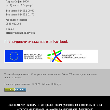
Адрес: София 1606
ул. Доспат 15 /партер/
Тел. /факс 02/ 952 00 60
Тел. /факс 02/ 952 01 70
Мобилен телефон:
0885 612065
E-mail:
office@albenaholidays.bg
Присъединете се към нас във Facebook
Този сайт е рекламен. Информация съгласно чл. 80 от ЗТ може да получите в
нашите офиси.
Всички права запазени © 2021. Albena Holidays
„Бисквитките“ ни помагат да предоставяме услугите си. С използването на
услугите ни приемате, че можем да използваме „бисквитки“.