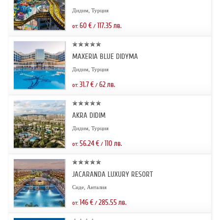
Дидим, Турция
60
€
117.35
лв.
от:
/
MAXERIA BLUE DIDYMA
Дидим, Турция
31.7
€
62
лв.
от:
/
AKRA DIDIM
Дидим, Турция
56.24
€
110
лв.
от:
/
JACARANDA LUXURY RESORT
Сиде, Анталия
146
€
285.55
лв.
от:
/