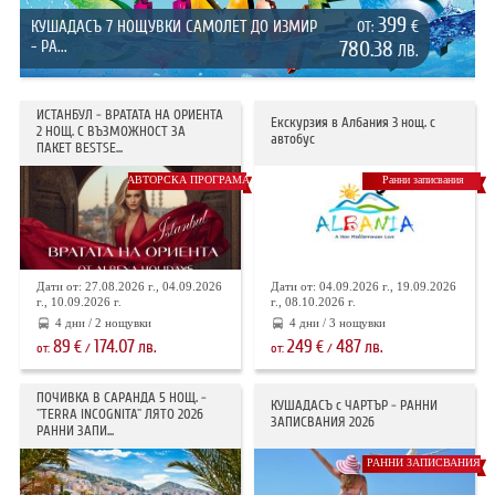
399
КУШАДАСЪ 7 НОЩУВКИ САМОЛЕТ ДО ИЗМИР
€
ОТ:
- РА...
780.38
ЛВ.
ИСТАНБУЛ - ВРАТАТА НА ОРИЕНТА
Екскурзия в Албания 3 нощ. с
2 НОЩ. С ВЪЗМОЖНОСТ ЗА
автобус
ПАКЕТ BESTSE...
АВТОРСКА ПРОГРАМА
Ранни записвания
Дати от: 27.08.2026 г., 04.09.2026
Дати от: 04.09.2026 г., 19.09.2026
г., 10.09.2026 г.
г., 08.10.2026 г.
4 дни / 2 нощувки
4 дни / 3 нощувки
89
174.07
249
487
€
лв.
€
лв.
от:
/
от:
/
ПОЧИВКА В САРАНДА 5 НОЩ. -
КУШАДАСЪ с ЧАРТЪР - РАННИ
"TERRA INCOGNITA" ЛЯТО 2026
ЗАПИСВАНИЯ 2026
РАННИ ЗАПИ...
РАННИ ЗАПИСВАНИЯ