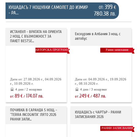
399
КУШАДАСЪ 7 НОЩУВКИ САМОЛЕТ ДО ИЗМИР
€
ОТ:
- РА...
780.38
ЛВ.
ИСТАНБУЛ - ВРАТАТА НА ОРИЕНТА
Екскурзия в Албания 3 нощ. с
2 НОЩ. С ВЪЗМОЖНОСТ ЗА
автобус
ПАКЕТ BESTSE...
АВТОРСКА ПРОГРАМА
Ранни записвания
Дати от: 27.08.2026 г., 04.09.2026
Дати от: 04.09.2026 г., 19.09.2026
г., 10.09.2026 г.
г., 08.10.2026 г.
4 дни / 2 нощувки
4 дни / 3 нощувки
89
174.07
249
487
€
лв.
€
лв.
от:
/
от:
/
ПОЧИВКА В САРАНДА 5 НОЩ. -
КУШАДАСЪ с ЧАРТЪР - РАННИ
"TERRA INCOGNITA" ЛЯТО 2026
ЗАПИСВАНИЯ 2026
РАННИ ЗАПИ...
РАННИ ЗАПИСВАНИЯ