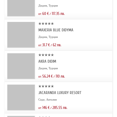
Дидим, Турция
60
€
117.35
лв.
от:
/
MAXERIA BLUE DIDYMA
Дидим, Турция
31.7
€
62
лв.
от:
/
AKRA DIDIM
Дидим, Турция
56.24
€
110
лв.
от:
/
JACARANDA LUXURY RESORT
Сиде, Анталия
146
€
285.55
лв.
от:
/