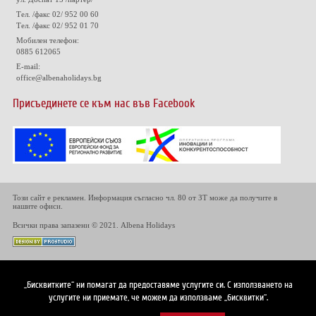
Тел. /факс 02/ 952 00 60
Тел. /факс 02/ 952 01 70
Мобилен телефон:
0885 612065
E-mail:
office@albenaholidays.bg
Присъединете се към нас във Facebook
Този сайт е рекламен. Информация съгласно чл. 80 от ЗТ може да получите в
нашите офиси.
Всички права запазени © 2021. Albena Holidays
„Бисквитките“ ни помагат да предоставяме услугите си. С използването на
услугите ни приемате, че можем да използваме „бисквитки“.