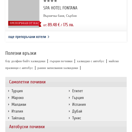
SPA HOTEL FONTANA
Върнячка баня, Сърбия
ПРЕПОРЪЧАН ОТ НАС
89.48
€
175
лв.
от:
/
още препоръчани хотели
Полезни връзки
|
|
|
блу долфин бийч халкидики
гърция почивки
халкидки с автобус
майски
|
|
празници с автобус
ранни записвания халкидики
Самолетни почивки
Турция
Египет
Мароко
Гърция
Малдиви
Испания
Италия
Дубай
Тайланд
Тунис
Автобусни почивки