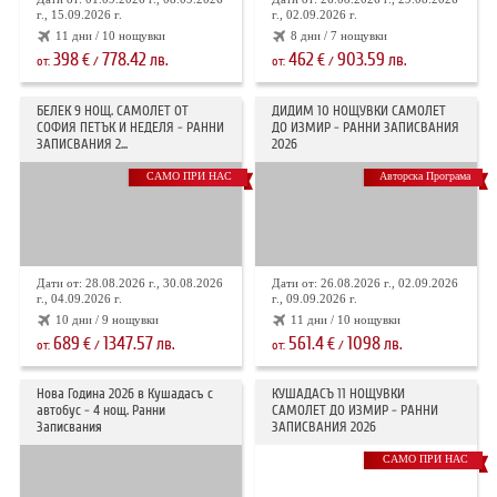
г., 15.09.2026 г.
г., 02.09.2026 г.
11 дни / 10 нощувки
8 дни / 7 нощувки
398
778.42
462
903.59
€
лв.
€
лв.
от:
/
от:
/
БЕЛЕК 9 НОЩ. САМОЛЕТ ОТ
ДИДИМ 10 НОЩУВКИ САМОЛЕТ
СОФИЯ ПЕТЪК И НЕДЕЛЯ - РАННИ
ДО ИЗМИР - РАННИ ЗАПИСВАНИЯ
ЗАПИСВАНИЯ 2...
2026
САМО ПРИ НАС
Авторска Програма
Дати от: 28.08.2026 г., 30.08.2026
Дати от: 26.08.2026 г., 02.09.2026
г., 04.09.2026 г.
г., 09.09.2026 г.
10 дни / 9 нощувки
11 дни / 10 нощувки
689
1347.57
561.4
1098
€
лв.
€
лв.
от:
/
от:
/
Нова Година 2026 в Кушадасъ с
КУШАДАСЪ 11 НОЩУВКИ
автобус - 4 нощ. Ранни
САМОЛЕТ ДО ИЗМИР - РАННИ
Записвания
ЗАПИСВАНИЯ 2026
САМО ПРИ НАС