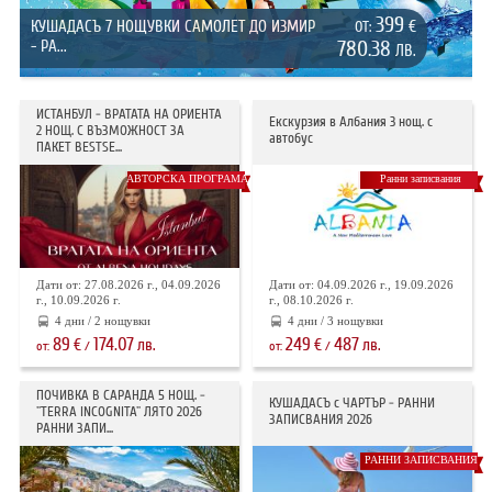
399
КУШАДАСЪ 7 НОЩУВКИ САМОЛЕТ ДО ИЗМИР
€
ОТ:
- РА...
780.38
ЛВ.
ИСТАНБУЛ - ВРАТАТА НА ОРИЕНТА
Екскурзия в Албания 3 нощ. с
2 НОЩ. С ВЪЗМОЖНОСТ ЗА
автобус
ПАКЕТ BESTSE...
АВТОРСКА ПРОГРАМА
Ранни записвания
Дати от: 27.08.2026 г., 04.09.2026
Дати от: 04.09.2026 г., 19.09.2026
г., 10.09.2026 г.
г., 08.10.2026 г.
4 дни / 2 нощувки
4 дни / 3 нощувки
89
174.07
249
487
€
лв.
€
лв.
от:
/
от:
/
ПОЧИВКА В САРАНДА 5 НОЩ. -
КУШАДАСЪ с ЧАРТЪР - РАННИ
"TERRA INCOGNITA" ЛЯТО 2026
ЗАПИСВАНИЯ 2026
РАННИ ЗАПИ...
РАННИ ЗАПИСВАНИЯ