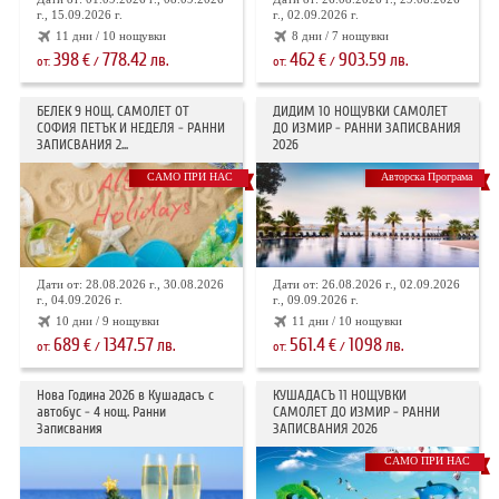
г., 15.09.2026 г.
г., 02.09.2026 г.
11 дни / 10 нощувки
8 дни / 7 нощувки
398
778.42
462
903.59
€
лв.
€
лв.
от:
/
от:
/
БЕЛЕК 9 НОЩ. САМОЛЕТ ОТ
ДИДИМ 10 НОЩУВКИ САМОЛЕТ
СОФИЯ ПЕТЪК И НЕДЕЛЯ - РАННИ
ДО ИЗМИР - РАННИ ЗАПИСВАНИЯ
ЗАПИСВАНИЯ 2...
2026
САМО ПРИ НАС
Авторска Програма
Дати от: 28.08.2026 г., 30.08.2026
Дати от: 26.08.2026 г., 02.09.2026
г., 04.09.2026 г.
г., 09.09.2026 г.
10 дни / 9 нощувки
11 дни / 10 нощувки
689
1347.57
561.4
1098
€
лв.
€
лв.
от:
/
от:
/
Нова Година 2026 в Кушадасъ с
КУШАДАСЪ 11 НОЩУВКИ
автобус - 4 нощ. Ранни
САМОЛЕТ ДО ИЗМИР - РАННИ
Записвания
ЗАПИСВАНИЯ 2026
САМО ПРИ НАС