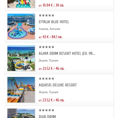
19.94
€
39
лв.
от:
/
EFTALIA BLUE HOTEL
Алания, Анталия
43
€
84.1
лв.
от:
/
AGAYA DIDIM RESORT HOTEL (EX. PR...
Дидим, Турция
23.52
€
46
лв.
от:
/
AQUASIS DELUXE RESORT
Дидим, Турция
23.52
€
46
лв.
от:
/
DUJA DIDIM