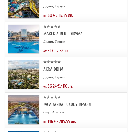
Дидим, Турция
60
€
117.35
лв.
от:
/
MAXERIA BLUE DIDYMA
Дидим, Турция
31.7
€
62
лв.
от:
/
AKRA DIDIM
Дидим, Турция
56.24
€
110
лв.
от:
/
JACARANDA LUXURY RESORT
Сиде, Анталия
146
€
285.55
лв.
от:
/