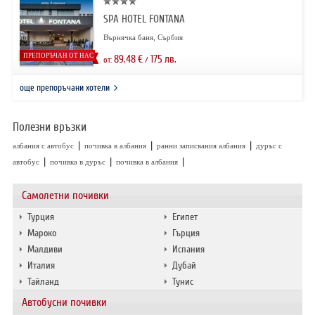
SPA HOTEL FONTANA
Върнячка баня, Сърбия
ПРЕПОРЪЧАН ОТ НАС
89.48
€
175
лв.
от:
/
още препоръчани хотели
Полезни връзки
|
|
|
албания с автобус
почивка в албания
ранни записвания албания
дуръс с
|
|
|
автобус
почивка в дуръс
почивка в албания
Самолетни почивки
Турция
Египет
Мароко
Гърция
Малдиви
Испания
Италия
Дубай
Тайланд
Тунис
Автобусни почивки