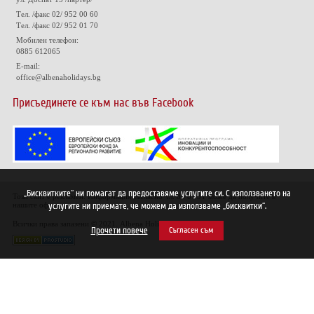
Тел. /факс 02/ 952 00 60
Тел. /факс 02/ 952 01 70
Мобилен телефон:
0885 612065
E-mail:
office@albenaholidays.bg
Присъединете се към нас във Facebook
„Бисквитките“ ни помагат да предоставяме услугите си. С използването на
Този сайт е рекламен. Информация съгласно чл. 80 от ЗТ може да получите в
услугите ни приемате, че можем да използваме „бисквитки“.
нашите офиси.
Всички права запазени © 2021. Albena Holidays
Прочети повече
Съгласен съм