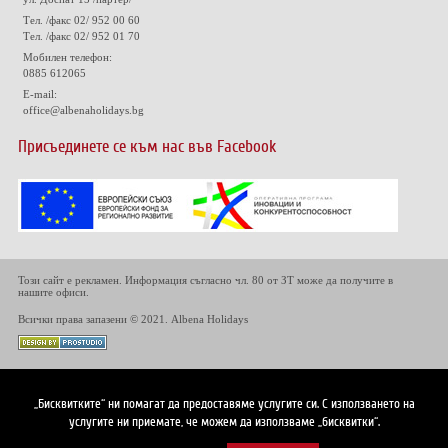
Тел. /факс 02/ 952 00 60
Тел. /факс 02/ 952 01 70
Мобилен телефон:
0885 612065
E-mail:
office@albenaholidays.bg
Присъединете се към нас във Facebook
Този сайт е рекламен. Информация съгласно чл. 80 от ЗТ може да получите в
нашите офиси.
Всички права запазени © 2021. Albena Holidays
„Бисквитките“ ни помагат да предоставяме услугите си. С използването на
услугите ни приемате, че можем да използваме „бисквитки“.