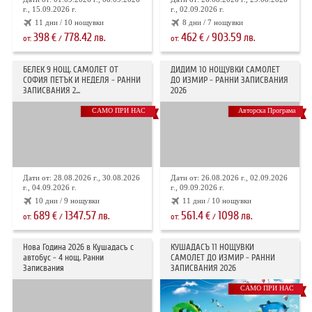
г., 15.09.2026 г.
г., 02.09.2026 г.
11 дни / 10 нощувки
8 дни / 7 нощувки
398
778.42
462
903.59
€
лв.
€
лв.
от:
/
от:
/
БЕЛЕК 9 НОЩ. САМОЛЕТ ОТ
ДИДИМ 10 НОЩУВКИ САМОЛЕТ
СОФИЯ ПЕТЪК И НЕДЕЛЯ - РАННИ
ДО ИЗМИР - РАННИ ЗАПИСВАНИЯ
ЗАПИСВАНИЯ 2...
2026
САМО ПРИ НАС
Авторска Програма
Дати от: 28.08.2026 г., 30.08.2026
Дати от: 26.08.2026 г., 02.09.2026
г., 04.09.2026 г.
г., 09.09.2026 г.
10 дни / 9 нощувки
11 дни / 10 нощувки
689
1347.57
561.4
1098
€
лв.
€
лв.
от:
/
от:
/
Нова Година 2026 в Кушадасъ с
КУШАДАСЪ 11 НОЩУВКИ
автобус - 4 нощ. Ранни
САМОЛЕТ ДО ИЗМИР - РАННИ
Записвания
ЗАПИСВАНИЯ 2026
САМО ПРИ НАС