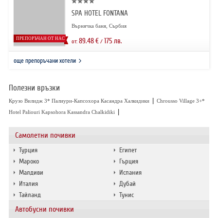
SPA HOTEL FONTANA
Върнячка баня, Сърбия
ПРЕПОРЪЧАН ОТ НАС
89.48
€
175
лв.
от:
/
още препоръчани хотели
Полезни връзки
|
Крузо Вилидж 3* Палиури-Капсохора Касандра Халкидики
Chrousso Village 3+*
|
Hotel Paliouri Kapsohora Kassandra Chalkidiki
Самолетни почивки
Турция
Египет
Мароко
Гърция
Малдиви
Испания
Италия
Дубай
Тайланд
Тунис
Автобусни почивки