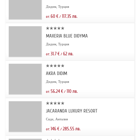
Дидим, Турция
60
€
117.35
лв.
от:
/
MAXERIA BLUE DIDYMA
Дидим, Турция
31.7
€
62
лв.
от:
/
AKRA DIDIM
Дидим, Турция
56.24
€
110
лв.
от:
/
JACARANDA LUXURY RESORT
Сиде, Анталия
146
€
285.55
лв.
от:
/