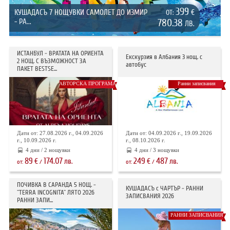
399
КУШАДАСЪ 7 НОЩУВКИ САМОЛЕТ ДО ИЗМИР
€
ОТ:
- РА...
780.38
ЛВ.
ИСТАНБУЛ - ВРАТАТА НА ОРИЕНТА
Екскурзия в Албания 3 нощ. с
2 НОЩ. С ВЪЗМОЖНОСТ ЗА
автобус
ПАКЕТ BESTSE...
АВТОРСКА ПРОГРАМА
Ранни записвания
Дати от: 27.08.2026 г., 04.09.2026
Дати от: 04.09.2026 г., 19.09.2026
г., 10.09.2026 г.
г., 08.10.2026 г.
4 дни / 2 нощувки
4 дни / 3 нощувки
89
174.07
249
487
€
лв.
€
лв.
от:
/
от:
/
ПОЧИВКА В САРАНДА 5 НОЩ. -
КУШАДАСЪ с ЧАРТЪР - РАННИ
"TERRA INCOGNITA" ЛЯТО 2026
ЗАПИСВАНИЯ 2026
РАННИ ЗАПИ...
РАННИ ЗАПИСВАНИЯ