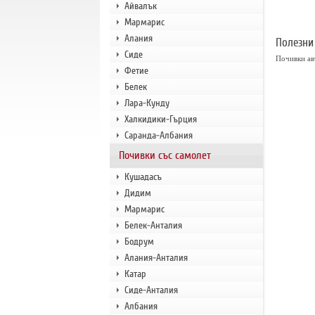
Айвалък
Мармарис
Алания
Полезни
Сиде
Почивки ав
Фетие
Белек
Лара-Кунду
Халкидики-Гърция
Саранда-Албания
Почивки със самолет
Кушадасъ
Дидим
Мармарис
Белек-Анталия
Бодрум
Алания-Анталия
Катар
Сиде-Анталия
Албания