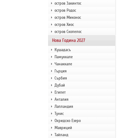
остров Закинтос
остров Родос
остров Миконос
остров Хиос
остров Скопелос
Нова Година 2027
Кушадасъ
Памуккале
Чанаккале
Гърция
Сърбия
Дубай
Египет
Анталия
Лапландия
Тунис
Охридско Езеро
Мавриций
Тайланд