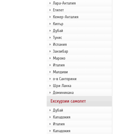
Лара-Анталия
Египет
Кемер-Анталия
Кипър
Дубай
Тунис
Испания
Занзибар
Мароко
Италия
Малдиви
о-в Санторини
Шри Ланка
Доминикана
Екскурзии самолет
Дубай
Кападокия
Италия
Кападокия