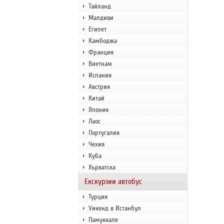
Тайланд
Малдиви
Египет
Камбоджа
Франция
Виетнам
Испания
Австрия
Китай
Япония
Лаос
Португалия
Чехия
Куба
Хърватска
Екскурзии автобус
Турция
Уикенд в Истанбул
Памуккале