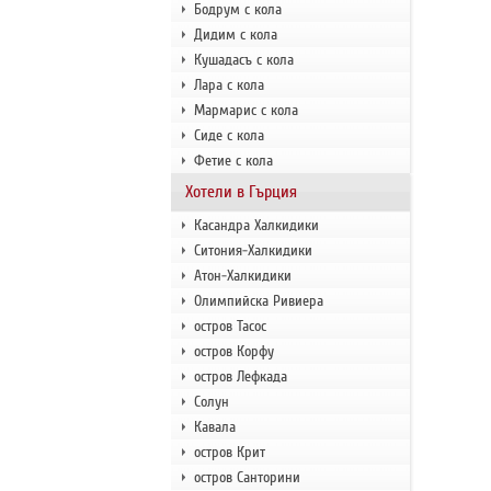
Бодрум с кола
Дидим с кола
Кушадасъ с кола
Лара с кола
Мармарис с кола
Сиде с кола
Фетие с кола
Хотели в Гърция
Касандра Халкидики
Ситония-Халкидики
Атон-Халкидики
Олимпийска Ривиера
остров Тасос
остров Корфу
остров Лефкада
Солун
Кавала
остров Крит
остров Санторини