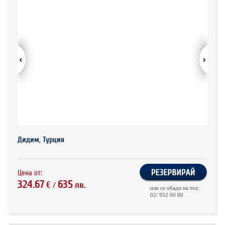
ХОТЕЛИ В ГЪРЦИЯ
НОВА ГОДИНА 2027
ХОТЕЛИ В АЛБАНИЯ
АВТОБУСИ ПОД НАЕМ
ЗА НАС
КОНТАКТИ
ОБЩИ УСЛОВИЯ ПАКЕТНИ
ПОЛИТИКА ЗА ПОВЕРИТЕЛНОСТ
ПЪТУВАНИЯ
Дидим, Турция
Цена от:
324.67
635
€
лв.
/
или се обади на тел:
02/ 952 00 60