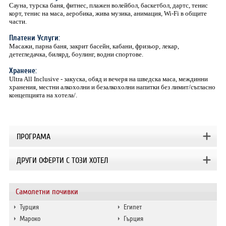
Сауна, турска баня, фитнес, плажен волейбол, баскетбол, дартс, тенис
корт, тенис на маса, аеробика, жива музика, анимация, Wi-Fi в общите
части.
Платени Услуги:
Масажи, парна баня, закрит басейн, кабани, фризьор, лекар,
детегледачка, билярд, боулинг, водни спортове.
Хранене:
Ultra All Inclusive - закуска, обяд и вечеря на шведска маса, междинни
хранения, местни алкохолни и безалкохолни напитки без лимит/съгласно
концепцията на хотела/.
ПРОГРАМА
ДРУГИ ОФЕРТИ С ТОЗИ ХОТЕЛ
Самолетни почивки
Турция
Египет
Мароко
Гърция