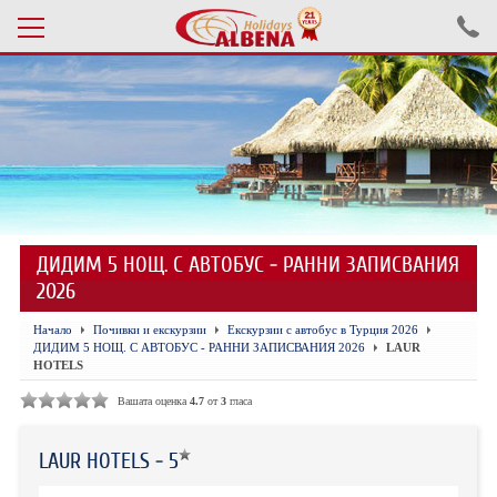
Проверка на резервация
ПОЧИВКИ С АВТОБУС 2026
ПОЧИВКИ СЪС САМОЛЕТ
ДИДИМ 5 НОЩ. С АВТОБУС - РАННИ ЗАПИСВАНИЯ
ЕКСКУРЗИИ САМОЛЕТ
2026
ЕКСКУРЗИИ АВТОБУС
Начало
Почивки и екскурзии
Екскурзии с автобус в Турция 2026
ДИДИМ 5 НОЩ. С АВТОБУС - РАННИ ЗАПИСВАНИЯ 2026
LAUR
БЪЛГАРИЯ
HOTELS
Вашата оценка
4.7
от
3
гласа
ХОТЕЛИ В ТУРЦИЯ
ТУРЦИЯ С КОЛА
LAUR HOTELS - 5