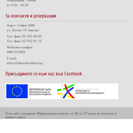
Понеделник - Петък
от 9:30 - 18:30
За контакти и резервации
Адрес: София 1606
ул. Доспат 15 /партер/
Тел. /факс 02/ 952 00 60
Тел. /факс 02/ 952 01 70
Мобилен телефон:
0885 612065
E-mail:
office@albenaholidays.bg
Присъединете се към нас във Facebook
Този сайт е рекламен. Информация съгласно чл. 80 от ЗТ може да получите в
нашите офиси.
Всички права запазени © 2021. Albena Holidays