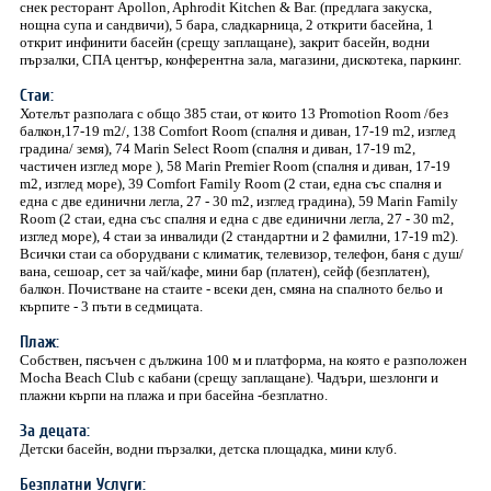
снек ресторант Apollon, Aphrodit Kitchen & Bar. (предлага закуска,
нощна супа и сандвичи), 5 бара, сладкарница, 2 открити басейна, 1
открит инфинити басейн (срещу заплащане), закрит басейн, водни
пързалки, СПА център, конферентна зала, магазини, дискотека, паркинг.
Стаи:
Хотелът разполага с общо 385 стаи, от които 13 Promotion Room /без
балкон,17-19 m2/, 138 Comfort Room (спалня и диван, 17-19 m2, изглед
градина/ земя), 74 Marin Select Room (спалня и диван, 17-19 m2,
частичен изглед море ), 58 Marin Premier Room (спалня и диван, 17-19
m2, изглед море), 39 Comfort Family Room (2 стаи, една със спалня и
една с две единични легла, 27 - 30 m2, изглед градина), 59 Marin Family
Room (2 стаи, една със спалня и една с две единични легла, 27 - 30 m2,
изглед море), 4 стаи за инвалиди (2 стандартни и 2 фамилни, 17-19 m2).
Всички стаи са оборудвани с климатик, телевизор, телефон, баня с душ/
вана, сешоар, сет за чай/кафе, мини бар (платен), сейф (безплатен),
балкон. Почистване на стаите - всеки ден, смяна на спалното бельо и
кърпите - 3 пъти в седмицата.
Плаж:
Собствен, пясъчен с дължина 100 м и платформа, на която е разположен
Mocha Beach Club с кабани (срещу заплащане). Чадъри, шезлонги и
плажни кърпи на плажа и при басейна -безплатно.
За децата:
Детски басейн, водни пързалки, детска площадка, мини клуб.
Безплатни Услуги: