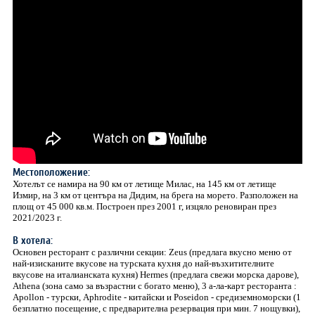
Местоположение:
Хотелът се намира на 90 км от летище Милас, на 145 км от летище
Измир, на 3 км от центъра на Дидим, на брега на морето. Разположен на
площ от 45 000 кв.м. Построен през 2001 г, изцяло реновиран през
2021/2023 г.
В хотела:
Основен ресторант с различни секции: Zeus (предлага вкусно меню от
най-изисканите вкусове на турската кухня до най-възхитителните
вкусове на италианската кухня) Hermes (предлага свежи морска дарове),
Athena (зона само за възрастни с богато меню), 3 а-ла-карт ресторанта :
Apollon - турски, Aphrodite - китайски и Poseidon - средиземноморски (1
безплатно посещение, с предварителна резервация при мин. 7 нощувки),