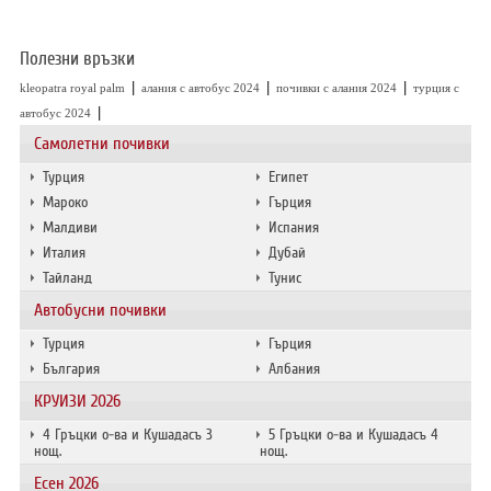
Полезни връзки
|
|
|
kleopatra royal palm
алания с автобус 2024
почивки с алания 2024
турция с
|
автобус 2024
Самолетни почивки
Турция
Египет
Мароко
Гърция
Малдиви
Испания
Италия
Дубай
Тайланд
Тунис
Автобусни почивки
Турция
Гърция
България
Албания
КРУИЗИ 2026
4 Гръцки о-ва и Кушадасъ 3
5 Гръцки о-ва и Кушадасъ 4
нощ.
нощ.
Есен 2026