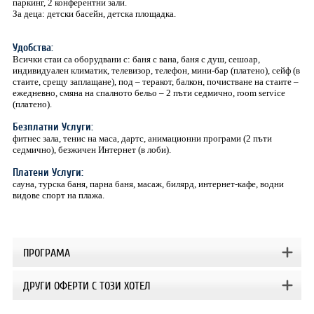
паркинг, 2 конферентни зали.
За деца: детски басейн, детска площадка.
Удобства:
Всички стаи са оборудвани с: баня с вана, баня с душ, сешоар,
индивидуален климатик, телевизор, телефон, мини-бар (платено), сейф (в
стаите, срещу заплащане), под – теракот, балкон, почистване на стаите –
ежедневно, смяна на спалното бельо – 2 пъти седмично, room service
(платено).
Безплатни Услуги:
фитнес зала, тенис на маса, дартс, анимационни програми (2 пъти
седмично), безжичен Интернет (в лоби).
Платени Услуги:
сауна, турска баня, парна баня, масаж, билярд, интернет-кафе, водни
видове спорт на плажа.
ПРОГРАМА
ДРУГИ ОФЕРТИ С ТОЗИ ХОТЕЛ