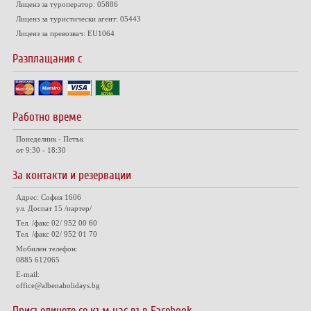
Лиценз за туроператор: 05886
Лиценз за туристически агент: 05443
Лиценз за превозвач: EU1064
Разплащания с
Работно време
Понеделник - Петък
от 9:30 - 18:30
За контакти и резервации
Адрес: София 1606
ул. Доспат 15 /партер/
Тел. /факс 02/ 952 00 60
Тел. /факс 02/ 952 01 70
Мобилен телефон:
0885 612065
E-mail:
office@albenaholidays.bg
Присъединете се към нас във Facebook