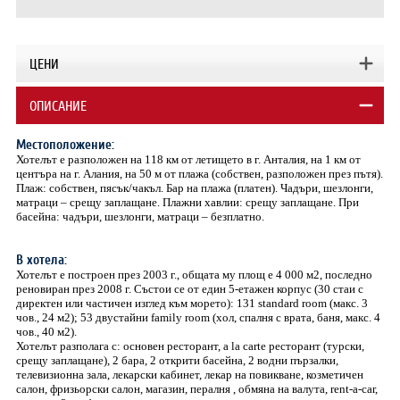
ЦЕНИ
ОПИСАНИЕ
Местоположение:
Хотелът е разположен на 118 км от летището в г. Анталия, на 1 км от
центъра на г. Алания, на 50 м от плажа (собствен, разположен през пътя).
Плаж: собствен, пясък/чакъл. Бар на плажа (платен). Чадъри, шезлонги,
матраци – срещу заплащане. Плажни хавлии: срещу заплащане. При
басейна: чадъри, шезлонги, матраци – безплатно.
В хотела:
Хотелът е построен през 2003 г., общата му площ е 4 000 м2, последно
реновиран през 2008 г. Състои се от един 5-етажен корпус (30 стаи с
директен или частичен изглед към морето): 131 standard room (макс. 3
чов., 24 м2); 53 двустайни family room (хол, спалня с врата, баня, макс. 4
чов., 40 м2).
Хотелът разполага с: основен ресторант, a la carte ресторант (турски,
срещу заплащане), 2 бара, 2 открити басейна, 2 водни пързалки,
телевизионна зала, лекарски кабинет, лекар на повикване, козметичен
салон, фризьорски салон, магазин, пералня , обмяна на валута, rent-a-car,