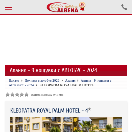
Проверка на резервация
ПОЧИВКИ С АВТОБУС 2026
ПОЧИВКИ СЪС САМОЛЕТ
Алания - 9 нощувки с АВТОБУС - 2024
ЕКСКУРЗИИ САМОЛЕТ
Начало
Почивки с автобус 2026
Алания
Алания - 9 нощувки с
ЕКСКУРЗИИ АВТОБУС
АВТОБУС - 2024
KLEOPATRA ROYAL PALM HOTEL
БЪЛГАРИЯ
Вашата оценка
5
от
1
глас
ХОТЕЛИ В ТУРЦИЯ
KLEOPATRA ROYAL PALM HOTEL - 4
ТУРЦИЯ С КОЛА