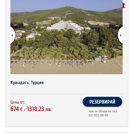
ХОТЕЛИ В ГЪРЦИЯ
ДО -30%
НОВА ГОДИНА 2027
ХОТЕЛИ В АЛБАНИЯ
АВТОБУСИ ПОД НАЕМ
ЗА НАС
КОНТАКТИ
ОБЩИ УСЛОВИЯ ПАКЕТНИ
ПОЛИТИКА ЗА ПОВЕРИТЕЛНОСТ
ПЪТУВАНИЯ
Кушадасъ, Турция
Цена от:
674
1318.23
€
лв.
/
или се обади на тел:
02/ 952 00 60