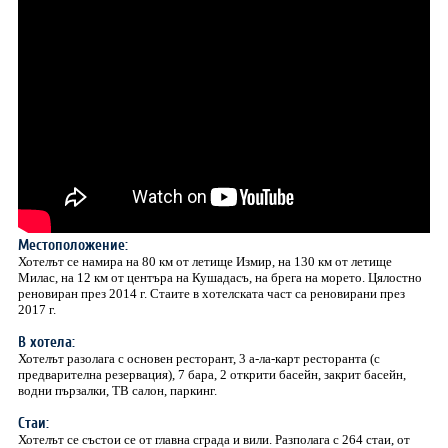
Местоположение:
Хотелът се намира на 80 км от летище Измир, на 130 км от летище
Милас, на 12 км от центъра на Кушадасъ, на брега на морето. Цялостно
реновиран през 2014 г. Стаите в хотелската част са реновирани през
2017 г.
В хотела:
Хотелът разолага с основен ресторант, 3 а-ла-карт ресторанта (с
предварителна резервация), 7 бара, 2 открити басейн, закрит басейн,
водни пързалки, ТВ салон, паркинг.
Стаи:
Хотелът се състои се от главна сграда и вили. Разполага с 264 стаи, от