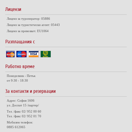
Лицензи
Лиценз за туроператор: 05886
Лиценз за туристически агент: 05443
Лиценз за превозвач: EU1064
Разплащания с
Работно време
Понеделник - Петък
от 9:30 - 18:30
За контакти и резервации
Адрес: София 1606
ул. Доспат 15 /партер/
Тел. /факс 02/ 952 00 60
Тел. /факс 02/ 952 01 70
Мобилен телефон:
0885 612065