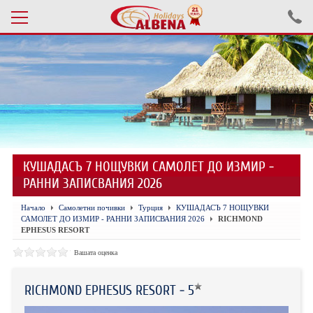
Проверка на резервация
ПОЧИВКИ С АВТОБУС 2026
ПОЧИВКИ СЪС САМОЛЕТ
КУШАДАСЪ 7 НОЩУВКИ САМОЛЕТ ДО ИЗМИР -
ЕКСКУРЗИИ САМОЛЕТ
РАННИ ЗАПИСВАНИЯ 2026
ЕКСКУРЗИИ АВТОБУС
Начало
Самолетни почивки
Турция
КУШАДАСЪ 7 НОЩУВКИ
САМОЛЕТ ДО ИЗМИР - РАННИ ЗАПИСВАНИЯ 2026
RICHMOND
БЪЛГАРИЯ
EPHESUS RESORT
Вашата оценка
ХОТЕЛИ В ТУРЦИЯ
ТУРЦИЯ С КОЛА
RICHMOND EPHESUS RESORT - 5