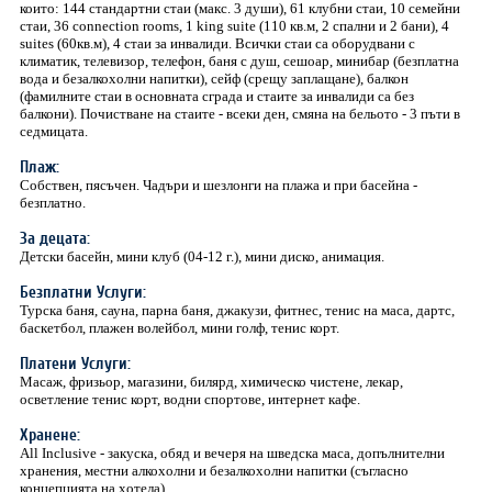
които: 144 стандартни стаи (макс. 3 души), 61 клубни стаи, 10 семейни
стаи, 36 connection rooms, 1 king suite (110 кв.м, 2 спални и 2 бани), 4
suites (60кв.м), 4 стаи за инвалиди. Всички стаи са оборудвани с
климатик, телевизор, телефон, баня с душ, сешоар, минибар (безплатна
вода и безалкохолни напитки), сейф (срещу заплащане), балкон
(фамилните стаи в основната сграда и стаите за инвалиди са без
балкони). Почистване на стаите - всеки ден, смяна на бельото - 3 пъти в
седмицата.
Плаж:
Собствен, пясъчен. Чадъри и шезлонги на плажа и при басейна -
безплатно.
За децата:
Детски басейн, мини клуб (04-12 г.), мини диско, анимация.
Безплатни Услуги:
Турска баня, сауна, парна баня, джакузи, фитнес, тенис на маса, дартс,
баскетбол, плажен волейбол, мини голф, тенис корт.
Платени Услуги:
Масаж, фризьор, магазини, билярд, химическо чистене, лекар,
осветление тенис корт, водни спортове, интернет кафе.
Хранене:
All Inclusive - закуска, обяд и вечеря на шведска маса, допълнителни
хранения, местни алкохолни и безалкохолни напитки (съгласно
концепцията на хотела).