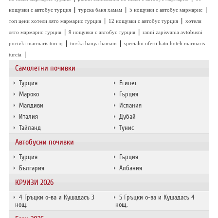
|
|
|
нощувки с автобус турция
турска баня хамам
5 нощувки с автобус мармарис
|
|
топ цени хотели лято мармарис турция
12 нощувки с автобус турция
хотели
|
|
лято мармарис турция
9 нощувки с автобус турция
ranni zapisvania avtobusni
|
|
pocivki marmaris turciq
turska banya hamam
specialni oferti liato hoteli marmaris
|
turcia
Самолетни почивки
Турция
Египет
Мароко
Гърция
Малдиви
Испания
Италия
Дубай
Тайланд
Тунис
Автобусни почивки
Турция
Гърция
България
Албания
КРУИЗИ 2026
4 Гръцки о-ва и Кушадасъ 3
5 Гръцки о-ва и Кушадасъ 4
нощ.
нощ.