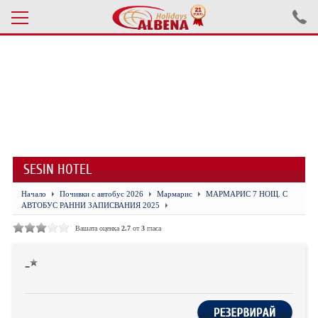
Проверка на резервация
ПОЧИВКИ С АВТОБУС 2026
ПОЧИВКИ СЪС САМОЛЕТ
SESIN HOTEL
ЕКСКУРЗИИ САМОЛЕТ
Начало
Почивки с автобус 2026
Мармарис
МАРМАРИС 7 НОЩ. С
ЕКСКУРЗИИ АВТОБУС
АВТОБУС РАННИ ЗАПИСВАНИЯ 2025
БЪЛГАРИЯ
Вашата оценка
2.7
от
3
гласа
ХОТЕЛИ В ТУРЦИЯ
-
ТУРЦИЯ С КОЛА