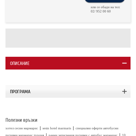
ХОТЕЛИ В ГЪРЦИЯ
или се обади на тел:
02/ 952 00 60
НОВА ГОДИНА 2027
ХОТЕЛИ В АЛБАНИЯ
АВТОБУСИ ПОД НАЕМ
ЗА НАС
КОНТАКТИ
ОПИСАНИЕ
ОБЩИ УСЛОВИЯ ПАКЕТНИ
ПОЛИТИКА ЗА ПОВЕРИТЕЛНОСТ
ПЪТУВАНИЯ
ПРОГРАМА
Полезни връзки
|
|
хотел сесин мармарис
sesin hotel marmaris
специални оферти автобусни
|
|
почивки мармарис турция
ранни записвания почивки с автобус мармарис
10