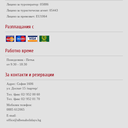
Лиценз за туроператор: 05886
Лиценз за туристически агент: 05443
Лиценз за превозвач: EU1064
Разплащания с
Работно време
Понеделник - Петък
от 9:30 - 18:30
За контакти и резервации
Адрес: София 1606
ул. Доспат 15 /партер/
Тел. /факс 02/ 952 00 60
Тел. /факс 02/ 952 01 70
Мобилен телефон:
0885 612065
E-mail:
office@albenaholidays.bg