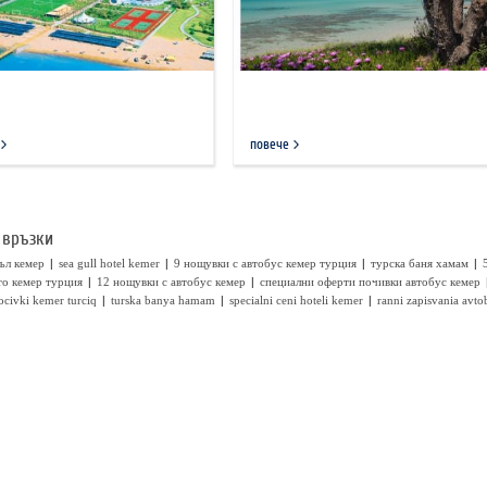
повече
 връзки
|
|
|
|
ъл кемер
sea gull hotel kemer
9 нощувки с автобус кемер турция
турска баня хамам
|
|
то кемер турция
12 нощувки с автобус кемер
специални оферти почивки автобус кемер
|
|
|
ocivki kemer turciq
turska banya hamam
specialni ceni hoteli kemer
ranni zapisvania avto