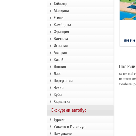
Тайланд
Малдиви
Египет
Камбоджа
Франция
Виетнам
повече
Испания
Австрия
Китай
Полезни
Япония
Лаос
хотел сий г
почивки ля
Португалия
avtobusni p
Чехия
Куба
Хърватска
Екскурзии автобус
Турция
Уикенд в Истанбул
Памуккале