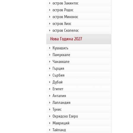
остров Закинтос
остров Родос
остров Миконос
остров Хиос
остров Скопелос
Нова Година 2027
Кушадасъ
Памуккале
Чанаккале
Гърция
Сърбия
Дубай
Египет
Анталия
Лапландия
Тунис
Охридско Езеро
Мавриций
Тайланд