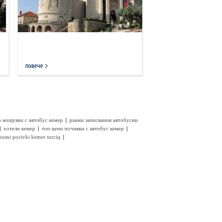
повече
|
5 нощувки с автобус кемер
ранни записвания автобусни
|
|
|
хотели кемер
топ цени почивки с автобус кемер
|
busni pocivki kemer turciq