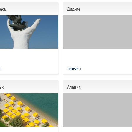
асъ
Дидим
повече
ък
Алания