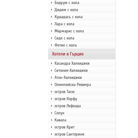
Бодрум с кола
Дидим с кола
Кушадасъ с кола
Лара с кола
Мармарис с кола
Сиде с кола
Фетие с кола
Хотели в Гърция
Касандра Халкидики
Ситония-Халкидики
Атон-Халкидики
Олимпийска Ривиера
остров Тасос
остров Корфу
остров Лефкада
Солун
Кавала
остров Крит
остров Санторини