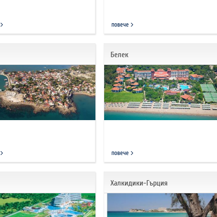
повече
Белек
повече
Халкидики-Гърция