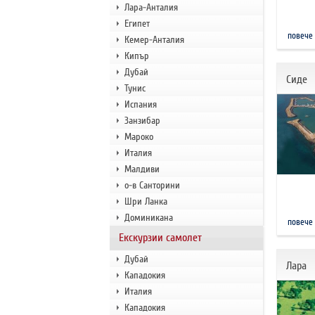
Лара-Анталия
Египет
повече
Кемер-Анталия
Кипър
Дубай
Сиде
Тунис
Испания
Занзибар
Мароко
Италия
Малдиви
о-в Санторини
Шри Ланка
Доминикана
повече
Екскурзии самолет
Дубай
Лара
Кападокия
Италия
Кападокия