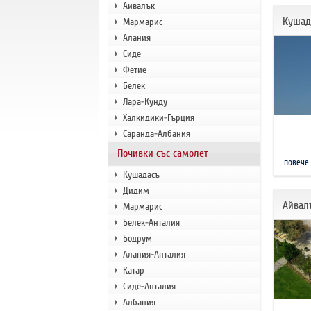
Айвалък
Кушад
Мармарис
Алания
Сиде
Фетие
Белек
Лара-Кунду
Халкидики-Гърция
Саранда-Албания
Почивки със самолет
повече
Кушадасъ
Дидим
Айвал
Мармарис
Белек-Анталия
Бодрум
Алания-Анталия
Катар
Сиде-Анталия
Албания