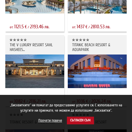
1121.5
2193.46
1437
2810.53
€
лв.
€
лв.
от:
/
от:
/
THE V LUXURY RESORT SAHL
TITANIC BEACH RESORT &
HASHEES...
AQUAPARK
1082
2116.21
1036
2026.24
€
лв.
€
лв.
от:
/
от:
/
„Бисквитките“ ни помагат да предоставяме услугите си. С използването на
услугите ни приемате, че можем да използваме „бисквитки“.
Прочети повече
СЪГЛАСЕН СЪМ
TITANIC RESORT & AQUAPARK
TITANIC ROYAL RESORT