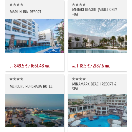
MERAKI RESORT (ADULT ONLY
MARLIN INN RESORT
+16)
849.5
1661.48
1118.5
2187.6
€
лв.
€
лв.
от:
/
от:
/
MINAMARK BEACH RESORT &
MERCURE HURGHADA HOTEL
SPA