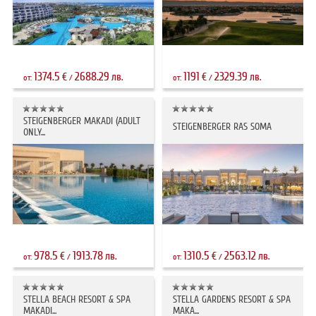
1374.5
2688.29
1191
2329.39
€
лв.
€
лв.
от:
/
от:
/
STEIGENBERGER MAKADI (ADULT
STEIGENBERGER RAS SOMA
ONLY...
978.5
1913.78
1310.5
2563.12
€
лв.
€
лв.
от:
/
от:
/
STELLA BEACH RESORT & SPA
STELLA GARDENS RESORT & SPA
MAKADI...
MAKA...