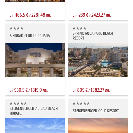
1166.5
2281.48
1239
2423.27
€
лв.
€
лв.
от:
/
от:
/
SPHINX AQUAPARK BEACH
SINDBAD CLUB HURGHADA
RESORT
930.5
1819.9
809
1582.27
€
лв.
€
лв.
от:
/
от:
/
STEIGENBERGER AL DAU BEACH
STEIGENBERGER GOLF RESORT
HURGH...