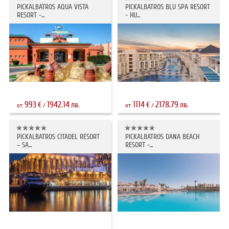
PICKALBATROS AQUA VISTA
PICKALBATROS BLU SPA RESORT
RESORT -...
- HU...
993
1942.14
1114
2178.79
€
лв.
€
лв.
от:
/
от:
/
PICKALBATROS CITADEL RESORT
PICKALBATROS DANA BEACH
– SA...
RESORT -...