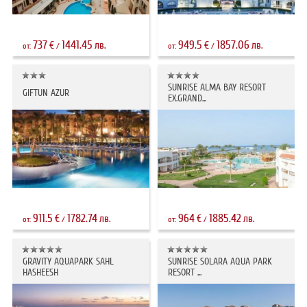
737
1441.45
949.5
1857.06
€
лв.
€
лв.
от:
/
от:
/
SUNRISE ALMA BAY RESORT
GIFTUN AZUR
EX.GRAND...
911.5
1782.74
964
1885.42
€
лв.
€
лв.
от:
/
от:
/
GRAVITY AQUAPARK SAHL
SUNRISE SOLARA AQUA PARK
HASHEESH
RESORT ...