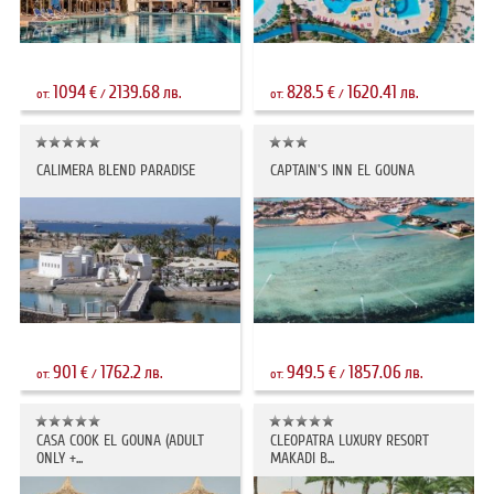
1094
2139.68
828.5
1620.41
€
лв.
€
лв.
от:
/
от:
/
CALIMERA BLEND PARADISE
CAPTAIN'S INN EL GOUNA
901
1762.2
949.5
1857.06
€
лв.
€
лв.
от:
/
от:
/
CASA COOK EL GOUNA (ADULT
CLEOPATRA LUXURY RESORT
ONLY +...
MAKADI B...