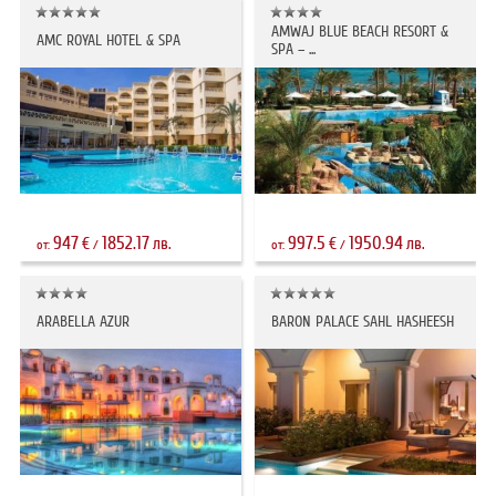
AMWAJ BLUE BEACH RESORT &
AMC ROYAL HOTEL & SPA
SPA – ...
947
1852.17
997.5
1950.94
€
лв.
€
лв.
от:
/
от:
/
ARABELLA AZUR
BARON PALACE SAHL HASHEESH