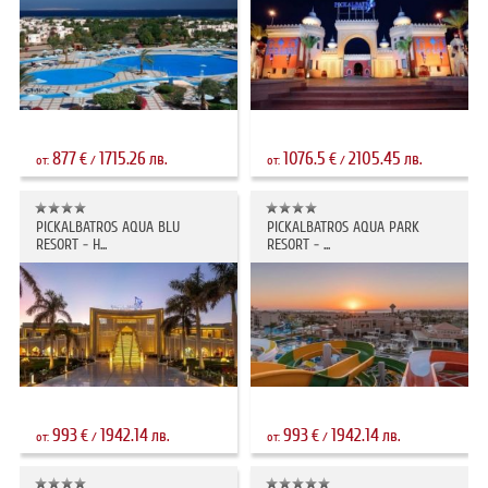
877
1715.26
1076.5
2105.45
€
лв.
€
лв.
от:
/
от:
/
PICKALBATROS AQUA BLU
PICKALBATROS AQUA PARK
RESORT - H...
RESORT - ...
993
1942.14
993
1942.14
€
лв.
€
лв.
от:
/
от:
/