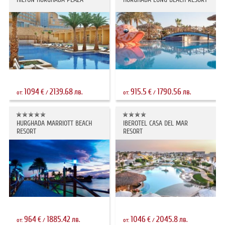
1094
2139.68
915.5
1790.56
€
лв.
€
лв.
от:
/
от:
/
HURGHADA MARRIOTT BEACH
IBEROTEL CASA DEL MAR
RESORT
RESORT
964
1885.42
1046
2045.8
€
лв.
€
лв.
от:
/
от:
/