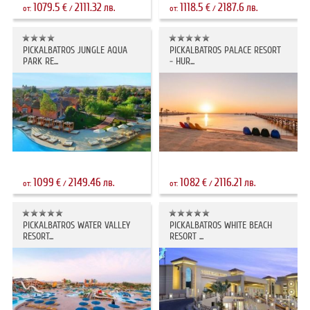
1079.5
2111.32
1118.5
2187.6
€
лв.
€
лв.
от:
/
от:
/
PICKALBATROS JUNGLE AQUA
PICKALBATROS PALACE RESORT
PARK RE...
- HUR...
1099
2149.46
1082
2116.21
€
лв.
€
лв.
от:
/
от:
/
PICKALBATROS WATER VALLEY
PICKALBATROS WHITE BEACH
RESORT...
RESORT ...