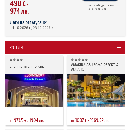
498
€
/
или се обади на тел:
974
02/ 952 00 60
лв.
Дати на отпътуване:
14.10.2026 г., 28.10.2026 г.
ХОТЕЛИ
AMARINA ABU SOMA RESORT &
ALADDIN BEACH RESORT
AQUA P...
973.5
1904
1007
1969.52
€
лв.
€
лв.
от:
/
от:
/