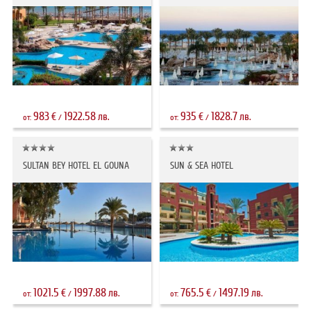
983
1922.58
935
1828.7
€
лв.
€
лв.
от:
/
от:
/
SULTAN BEY HOTEL EL GOUNA
SUN & SEA HOTEL
1021.5
1997.88
765.5
1497.19
€
лв.
€
лв.
от:
/
от:
/