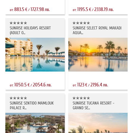
883.5
1727.98
1195.5
2338.19
€
лв.
€
лв.
от:
/
от:
/
SUNRISE HOLIDAYS RESORT
SUNRISE SELECT ROYAL MAKADI
(ADULT O...
AQUA...
1050.5
2054.6
1123
2196.4
€
лв.
€
лв.
от:
/
от:
/
SUNRISE SENTIDO MAMLOUK
SUNRISE TUCANA RESORT -
PALACE R...
GRAND SE...