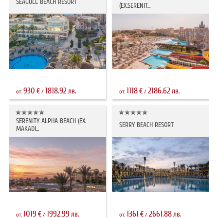
SEAGULL BEACH RESORT
(EX.SERENIT...
930
1818.92
1118
2186.62
€
лв.
€
лв.
от:
/
от:
/
SERENITY ALPHA BEACH (EX.
SERRY BEACH RESORT
MAKADI...
1019
1992.99
1361
2661.88
€
лв.
€
лв.
от:
/
от:
/