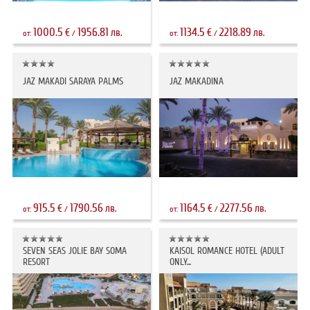
1000.5
1956.81
1134.5
2218.89
€
лв.
€
лв.
от:
/
от:
/
JAZ MAKADI SARAYA PALMS
JAZ MAKADINA
915.5
1790.56
1164.5
2277.56
€
лв.
€
лв.
от:
/
от:
/
SEVEN SEAS JOLIE BAY SOMA
KAISOL ROMANCE HOTEL (ADULT
RESORT
ONLY...