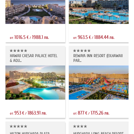
1016.5
1988.1
963.5
1884.44
€
лв.
€
лв.
от:
/
от:
/
HAWAII CAESAR PALACE HOTEL
REWAYA INN RESORT (EX.HAWAII
& AQU...
PAR...
953
1863.91
877
1715.26
€
лв.
€
лв.
от:
/
от:
/
HILTON HURGHADA PLAZA
HURGHADA LONG BEACH RESORT