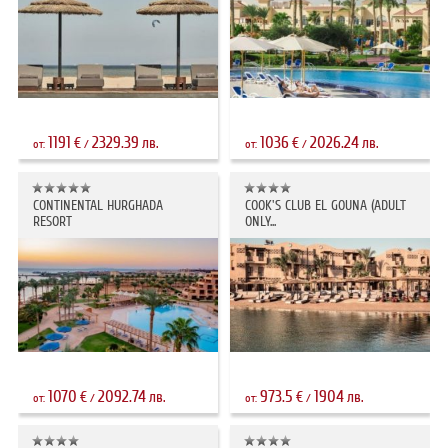
1191
2329.39
1036
2026.24
€
лв.
€
лв.
от:
/
от:
/
CONTINENTAL HURGHADA
COOK'S CLUB EL GOUNA (ADULT
RESORT
ONLY...
1070
2092.74
973.5
1904
€
лв.
€
лв.
от:
/
от:
/