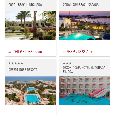
CORAL BEACH HURGHADA
CORAL SUN BEACH SAFAGA
1041
2036.02
935
1828.7
€
лв.
€
лв.
от:
/
от:
/
DEXON ROMA HOTEL HURGHADA
DESERT ROSE RESORT
EX. RO...