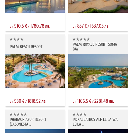
910.5
1780.78
837
1637.03
€
лв.
€
лв.
от:
/
от:
/
PALM ROYALE RESORT SOMA
PALM BEACH RESORT
BAY
930
1818.92
1166.5
2281.48
€
лв.
€
лв.
от:
/
от:
/
PHARAOH AZUR RESORT
PICKALBATROS ALF LEILA WA
(EX.SONESTA ...
LEILA ...