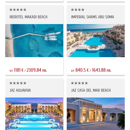
IBEROTEL MAKADI BEACH
IMPERIAL SHAMS ABU SOMA
1181
2309.84
840.5
1643.88
€
лв.
€
лв.
от:
/
от:
/
JAZ AQUAVIVA
JAZ CASA DEL MAR BEACH