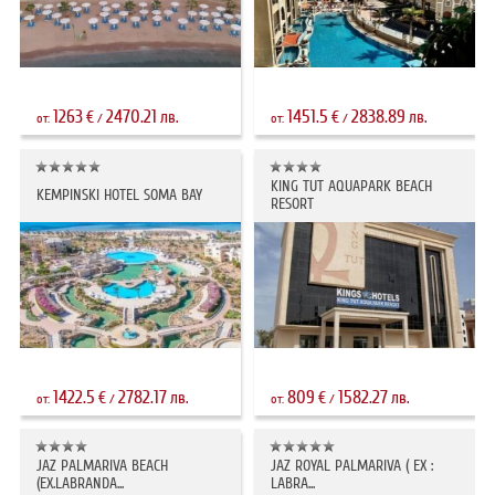
1263
2470.21
1451.5
2838.89
€
лв.
€
лв.
от:
/
от:
/
KING TUT AQUAPARK BEACH
KEMPINSKI HOTEL SOMA BAY
RESORT
1422.5
2782.17
809
1582.27
€
лв.
€
лв.
от:
/
от:
/
JAZ PALMARIVA BEACH
JAZ ROYAL PALMARIVA ( EX :
(EX.LABRANDA...
LABRA...