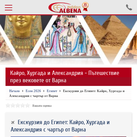
Проверка на резервация
ПОЧИВКИ С АВТОБУС 2026
ПОЧИВКИ СЪС САМОЛЕТ
Кайро, Хургада и Александрия - Пътешествие
ЕКСКУРЗИИ САМОЛЕТ
през вековете от Варна
ЕКСКУРЗИИ АВТОБУС
Начало
Есен 2026
Египет
Екскурзия до Египет: Кайро, Хургада и
Александрия с чартър от Варна
БЪЛГАРИЯ
Вашата оценка
ХОТЕЛИ В ТУРЦИЯ
Екскурзия до Египет: Кайро, Хургада и
ТУРЦИЯ С КОЛА
Александрия с чартър от Варна