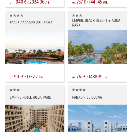
1040
2034.06
737
1441.45
€
лв.
€
лв.
от:
/
от:
/
EMPIRE BEACH RESORT & AQUA
EAGLE PARADISE ABU SOMA
PARK
901
1762.2
761
1488.39
€
лв.
€
лв.
от:
/
от:
/
EMPIRE HOTEL AQUA PARK
FANADIR EL GOUNA