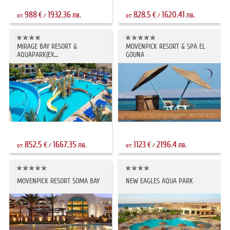
988
1932.36
828.5
1620.41
€
лв.
€
лв.
от:
/
от:
/
MIRAGE BAY RESORT &
MOVENPICK RESORT & SPA EL
AQUAPARK(EX....
GOUNA
852.5
1667.35
1123
2196.4
€
лв.
€
лв.
от:
/
от:
/
MOVENPICK RESORT SOMA BAY
NEW EAGLES AQUA PARK