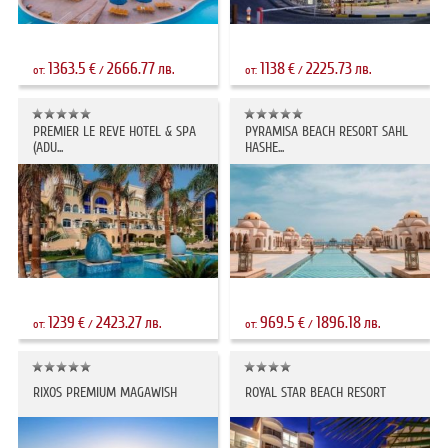
1363.5
2666.77
1138
2225.73
€
лв.
€
лв.
от:
/
от:
/
PREMIER LE REVE HOTEL & SPA
PYRAMISA BEACH RESORT SAHL
(ADU...
HASHE...
1239
2423.27
969.5
1896.18
€
лв.
€
лв.
от:
/
от:
/
RIXOS PREMIUM MAGAWISH
ROYAL STAR BEACH RESORT