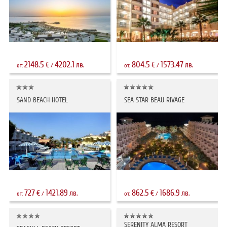
2148.5
4202.1
804.5
1573.47
€
лв.
€
лв.
от:
/
от:
/
SAND BEACH HOTEL
SEA STAR BEAU RIVAGE
727
1421.89
862.5
1686.9
€
лв.
€
лв.
от:
/
от:
/
SERENITY ALMA RESORT