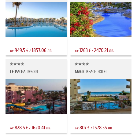
949.5
1857.06
1263
2470.21
€
лв.
€
лв.
от:
/
от:
/
LE PACHA RESORT
MAGIC BEACH HOTEL
828.5
1620.41
807
1578.35
€
лв.
€
лв.
от:
/
от:
/