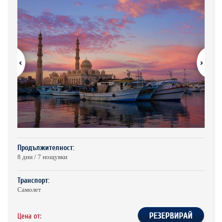
ХОТЕЛИ В ГЪРЦИЯ
НОВА ГОДИНА 2027
ХОТЕЛИ В АЛБАНИЯ
АВТОБУСИ ПОД НАЕМ
ЗА НАС
КОНТАКТИ
ОБЩИ УСЛОВИЯ ПАКЕТНИ
ПОЛИТИКА ЗА ПОВЕРИТЕЛНОСТ
ПЪТУВАНИЯ
Продължителност:
8 дни / 7 нощувки
Транспорт:
Самолет
Цена от: