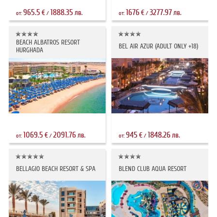
965.5
1888.35
1676
3277.97
€
лв.
€
лв.
от:
/
от:
/
BEACH ALBATROS RESORT
BEL AIR AZUR (ADULT ONLY +18)
HURGHADA
1069.5
2091.76
945
1848.26
€
лв.
€
лв.
от:
/
от:
/
BELLAGIO BEACH RESORT & SPA
BLEND CLUB AQUA RESORT