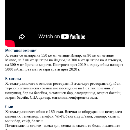
Местоположение:
Хотелът се намира на 150 км от летище Измир, на 90 км от летище
Милас, на 3 км от центъра на Дидим, на 300 м oт центъра на Алтънкум,
на 300 м от брега на морето. Построен през 2019 г. върху обща площ от
5000 м², за пръв път отваря врати през 2020 г.
В хотела:
Хотелът разполага с основен ресторант, 3 а-ла-карт ресторанта (рибен,
турски и италиански - безплатно посещение на 1 от тях при мин. 7
нощувки), бар на басейна, витаминен бар, сладкарница, открит басейн,
закрит басейн, СПА център, магазини, конферентна зала.
Стаи:
Хотелът разполага общо с 185 стаи. Всички са оборудвани с централен
климатик, телевизор, телефон, Wi-Fi, баня с душ/вана, сешоар, халати,
мини бар, сейф, балкон.
Почистване на стаите - всеки ден, смяна на спалното бельо и хавлиите -