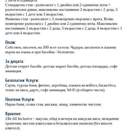
2 пъти в седмицата.
Стандартна стая - разполагат с 1 двойно или 2 единични легла +
разтегателен диван, максимално настаняване 2 възрастни с 2 деца, 3
възрастни с 1 дете или 3 възрастни.
Фамилна стая - разполагат с 2 помещения свързани с врата. Всяко
помещение разполага с 1 двойно или 2 единични легла. Максимално
настаняване 2 възрастни с 2 деца, 3 възрастни с 2 деца, 4 възрастни с 1
дете или 4 възрастни.
Плаж:
Собствен, пясъчен, на 300 м от хотела. Чадъри, шезлонги и плажни
кърпи на плажа и при басейна - безплатно.
За децата:
Детски открит басейн. детски закрит басейн, детска площадка, софт
анимация.
Безплатни Услуги:
Сауна, турска баня, фитнес, аеробика, плажен волейбол, баскетбол,
тенис на маса, дартс, софт анимация, Wi-Fi (в общите части).
Платени Услуги:
Парна баня, солна стая, масажи, лекар, химическо чистене.
Хранене:
24h All Inclusive - закуска, обяд и вечеря на шведска маса, междинни
хранения; местни алкохолни и безалкохолни напитки (без вносен
алкохол).