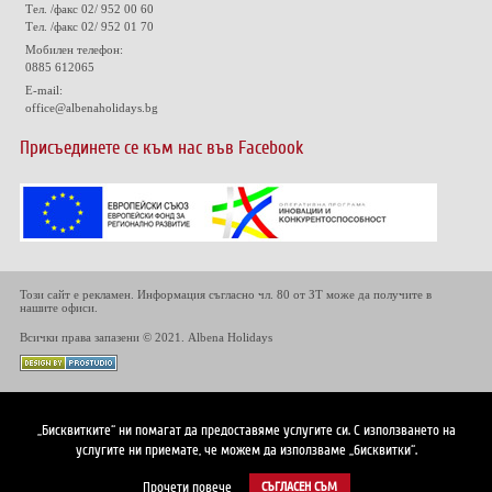
Тел. /факс 02/ 952 00 60
Тел. /факс 02/ 952 01 70
Мобилен телефон:
0885 612065
E-mail:
office@albenaholidays.bg
Присъединете се към нас във Facebook
Този сайт е рекламен. Информация съгласно чл. 80 от ЗТ може да получите в
нашите офиси.
Всички права запазени © 2021. Albena Holidays
„Бисквитките“ ни помагат да предоставяме услугите си. С използването на
услугите ни приемате, че можем да използваме „бисквитки“.
Прочети повече
СЪГЛАСЕН СЪМ