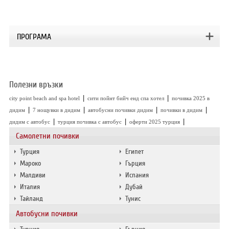
ПРОГРАМА
Полезни връзки
|
|
city point beach and spa hotel
сити пойнт бийч енд спа хотел
почивка 2025 в
|
|
|
|
дидим
7 нощувки в дидим
автобусни почивки дидим
почивки в дидим
|
|
|
дидим с автобус
турция почивка с автобус
оферти 2025 турция
Самолетни почивки
Турция
Египет
Мароко
Гърция
Малдиви
Испания
Италия
Дубай
Тайланд
Тунис
Автобусни почивки