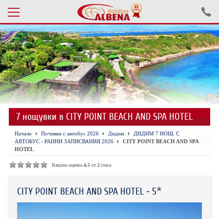
Проверка на резервация
ПОЧИВКИ С АВТОБУС 2026
ПОЧИВКИ СЪС САМОЛЕТ
7 нощувки в CITY POINT BEACH AND SPA HOTEL
ЕКСКУРЗИИ САМОЛЕТ
Начало
Почивки с автобус 2026
Дидим
ДИДИМ 7 НОЩ. С
ЕКСКУРЗИИ АВТОБУС
АВТОБУС - РАННИ ЗАПИСВАНИЯ 2026
CITY POINT BEACH AND SPA
HOTEL
БЪЛГАРИЯ
Вашата оценка
4.5
от
2
гласа
ХОТЕЛИ В ТУРЦИЯ
CITY POINT BEACH AND SPA HOTEL - 5
ТУРЦИЯ С КОЛА