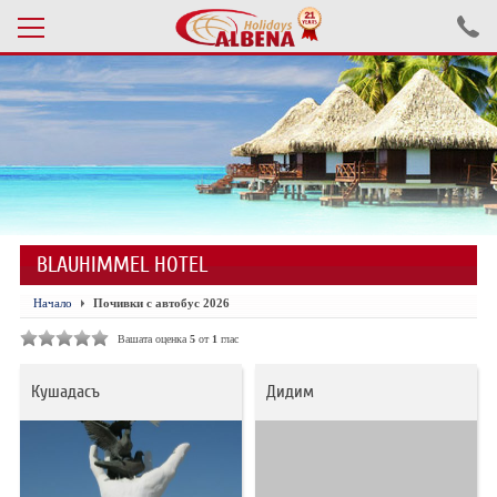
Проверка на резервация
ПОЧИВКИ С АВТОБУС 2026
ПОЧИВКИ СЪС САМОЛЕТ
BLAUHIMMEL HOTEL
ЕКСКУРЗИИ САМОЛЕТ
Начало
Почивки с автобус 2026
ЕКСКУРЗИИ АВТОБУС
Вашата оценка
5
от
1
глас
БЪЛГАРИЯ
Кушадасъ
Дидим
ХОТЕЛИ В ТУРЦИЯ
ТУРЦИЯ С КОЛА