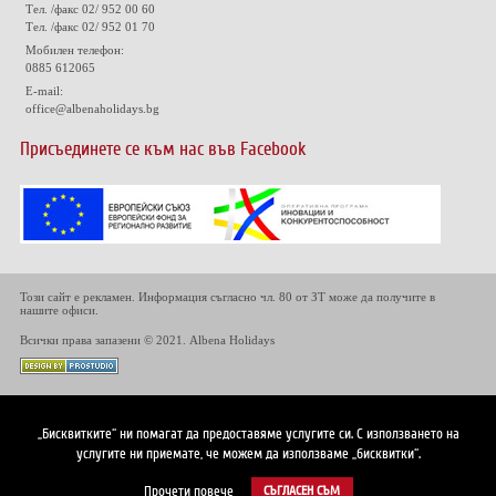
Тел. /факс 02/ 952 00 60
Тел. /факс 02/ 952 01 70
Мобилен телефон:
0885 612065
E-mail:
office@albenaholidays.bg
Присъединете се към нас във Facebook
Този сайт е рекламен. Информация съгласно чл. 80 от ЗТ може да получите в
нашите офиси.
Всички права запазени © 2021. Albena Holidays
„Бисквитките“ ни помагат да предоставяме услугите си. С използването на
услугите ни приемате, че можем да използваме „бисквитки“.
Прочети повече
СЪГЛАСЕН СЪМ