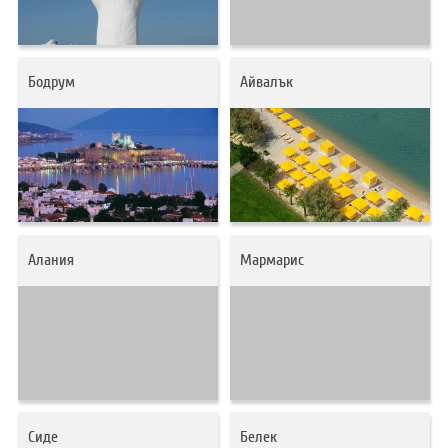
ХОТЕЛИ В ГЪРЦИЯ
НОВА ГОДИНА 2027
Бодрум
Айвалък
ХОТЕЛИ В АЛБАНИЯ
АВТОБУСИ ПОД НАЕМ
ЗА НАС
КОНТАКТИ
ОБЩИ УСЛОВИЯ ПАКЕТНИ
ПОЛИТИКА ЗА ПОВЕРИТЕЛНОСТ
ПЪТУВАНИЯ
Алания
Мармарис
Сиде
Белек