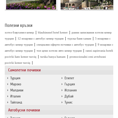
Полезни връзки
|
|
хотел блаухимел кемер
blauhimmel hotel kemer
ранни записвания хотели кемер
|
|
|
турция
12 нощувки с автобус кемер турция
турска баня хамам
5 нощувки с
|
|
автобус кемер турция
специални оферти почивки с автобус турция
9 нощувки с
|
|
автобус кемер турция
топ цени хотели лято кемер турция
ranni zapisvania hoteli
|
|
pocivki liato kemer turciq
turska banya hamam
promocionalni ceni avtobusni
|
pocivki kemer turciq
Самолетни почивки
Турция
Египет
Мароко
Гърция
Малдиви
Испания
Италия
Дубай
Тайланд
Тунис
Автобусни почивки