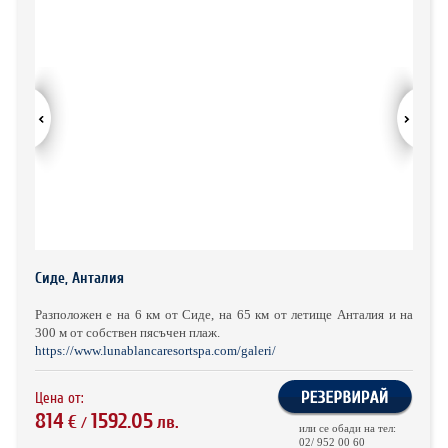
ХОТЕЛИ В ГЪРЦИЯ
НОВА ГОДИНА 2027
ХОТЕЛИ В АЛБАНИЯ
АВТОБУСИ ПОД НАЕМ
ЗА НАС
КОНТАКТИ
ОБЩИ УСЛОВИЯ ПАКЕТНИ
ПОЛИТИКА ЗА ПОВЕРИТЕЛНОСТ
ПЪТУВАНИЯ
Сиде, Анталия
Разположен е на 6 км от Сиде, на 65 км от летище Анталия и на
300 м от собствен пясъчен плаж.
https://www.lunablancaresortspa.com/galeri/
Цена от:
814
1592.05
€
лв.
/
или се обади на тел:
02/ 952 00 60