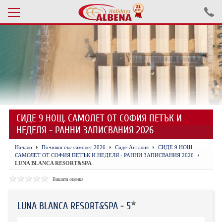
Проверка на резервация
ПОЧИВКИ С АВТОБУС 2026
ПОЧИВКИ СЪС САМОЛЕТ
СИДЕ 9 НОЩ. САМОЛЕТ ОТ СОФИЯ ПЕТЪК И
ЕКСКУРЗИИ САМОЛЕТ
НЕДЕЛЯ - РАННИ ЗАПИСВАНИЯ 2026
ЕКСКУРЗИИ АВТОБУС
Начало
Почивки със самолет 2026
Сиде-Анталия
СИДЕ 9 НОЩ.
САМОЛЕТ ОТ СОФИЯ ПЕТЪК И НЕДЕЛЯ - РАННИ ЗАПИСВАНИЯ 2026
БЪЛГАРИЯ
LUNA BLANCA RESORT&SPA
Вашата оценка
ХОТЕЛИ В ТУРЦИЯ
ТУРЦИЯ С КОЛА
LUNA BLANCA RESORT&SPA - 5