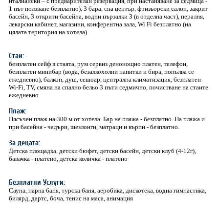
италиански – с предварителан резервация, при настаняване за седмица -
1 път ползване безплатно), 3 бара, спа център, фризьорски салон, закрит
басейн, 3 открити басейна, водни пързалки 3 (в отделна част), пералня,
лекарски кабинет, магазини, конферентна зала, Wi Fi безплатно (на
цялата територия на хотела)
Стаи:
безплатен сейф в стаята, рум сервиз денонощно платен, телефон,
безплатен минибар (вода, безалкохолни напитки и бира, попълва се
ежедневно), балкон, душ, сешоар, централна климатизация, безплатен
Wi-Fi, TV, смяна на спално бельо 3 пъти седмично, почистване на стаите
ежедневно
Плаж:
Пясъчен плаж на 300 м от хотела. Бар на плажа - безплатно. На плажа и
при басейна - чадъри, шезлонги, матраци и кърпи - безплатно.
За децата:
Детска площадка, детски бюфет, детски басейн, детски клуб (4-12г),
бавачка - платено, детска количка - платено
Безплатни Услуги:
Сауна, парна баня, турска баня, аеробика, дискотека, водна гимнастика,
билярд, дартс, боча, тенис на маса, анимация