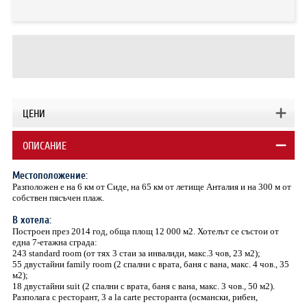
ЦЕНИ
ОПИСАНИЕ
Местоположение:
Разположен е на 6 км от Сиде, на 65 км от летище Анталия и на 300 м от
собствен пясъчен плаж.
В хотела:
Построен през 2014 год, обща площ 12 000 м2. Хотелът се състои от
една 7-етажна сграда:
243 standard room (от тях 3 стаи за инвалиди, макс.3 чов, 23 м2);
55 двустайни family room (2 спални с врата, баня с вана, макс. 4 чов., 35
м2);
18 двустайни suit (2 спални с врата, баня с вана, макс. 3 чов., 50 м2).
Разполага с ресторант, 3 a la carte ресторанта (османски, рибен,