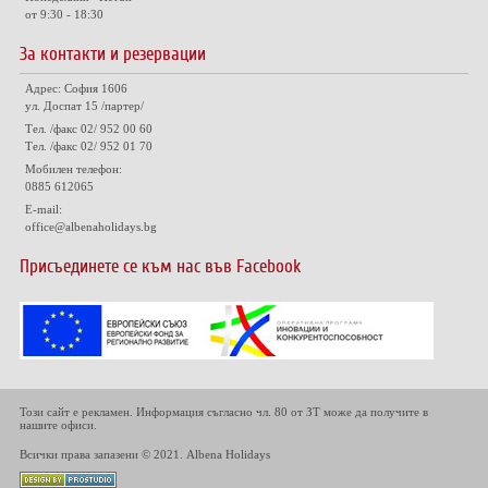
от 9:30 - 18:30
За контакти и резервации
Адрес: София 1606
ул. Доспат 15 /партер/
Тел. /факс 02/ 952 00 60
Тел. /факс 02/ 952 01 70
Мобилен телефон:
0885 612065
E-mail:
office@albenaholidays.bg
Присъединете се към нас във Facebook
Този сайт е рекламен. Информация съгласно чл. 80 от ЗТ може да получите в
нашите офиси.
Всички права запазени © 2021. Albena Holidays