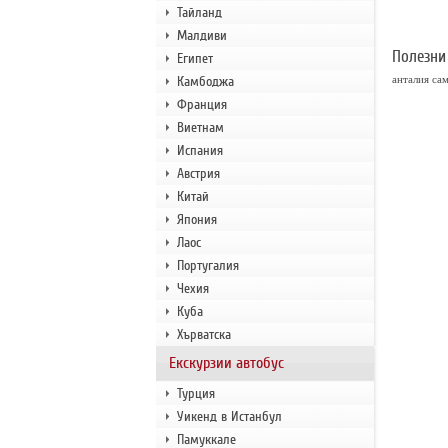
Тайланд
Малдиви
Полезни
Египет
Камбоджа
анталия са
Франция
Виетнам
Испания
Австрия
Китай
Япония
Лаос
Португалия
Чехия
Куба
Хърватска
Екскурзии автобус
Турция
Уикенд в Истанбул
Памуккале