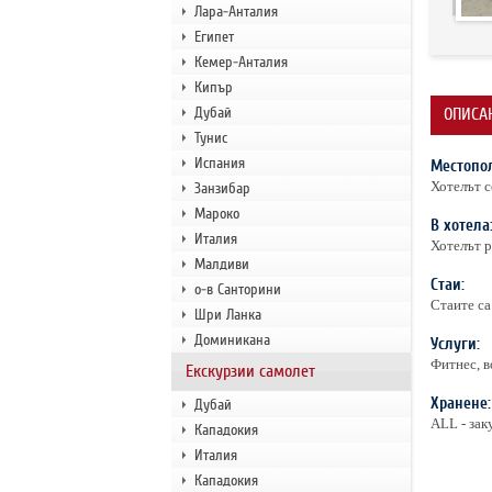
Лара-Анталия
Египет
Кемер-Анталия
Кипър
Дубай
ОПИСА
Тунис
Испания
Местопо
Хотелът с
Занзибар
Мароко
В хотела
Италия
Хотелът р
Малдиви
Стаи:
о-в Санторини
Стаите са
Шри Ланка
Доминикана
Услуги:
Фитнес, в
Екскурзии самолет
Хранене:
Дубай
ALL - зак
Кападокия
Италия
Кападокия