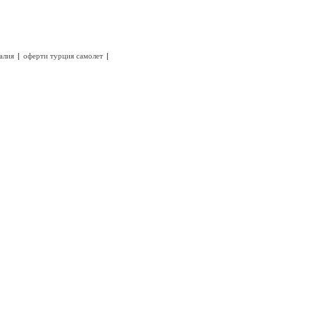
|
|
алия
оферти турция самолет