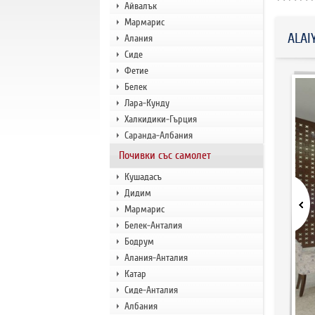
Айвалък
Мармарис
ALAI
Алания
Сиде
Фетие
Белек
Лара-Кунду
Халкидики-Гърция
Саранда-Албания
Почивки със самолет
Кушадасъ
Дидим
Мармарис
Белек-Анталия
Бодрум
Алания-Анталия
Катар
Сиде-Анталия
Албания