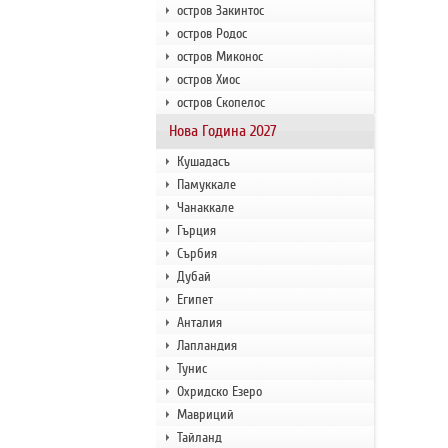
остров Закинтос
остров Родос
остров Миконос
остров Хиос
остров Скопелос
Нова Година 2027
Кушадасъ
Памуккале
Чанаккале
Гърция
Сърбия
Дубай
Египет
Анталия
Лапландия
Тунис
Охридско Езеро
Мавриций
Тайланд