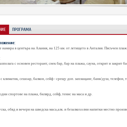
НИЕ
ПРОГРАМА
ложение:
е намира в центъра на Алания, на 125 км. от летището в Анталия. Пясъчен плаж
:
азполага с основен ресторант, снек бар, бар на плажа, сауна, открит и закрит ба
 с климатик, сешоар, балкон, сейф - срещу доп. заплащане, баня/душ, телефон, т
одни спортове на плажа, билярд, сейф, тенис на маса и др.
уска, обяд и вечеря на шведска маса,алк. и безалкохолни напитки местно произв