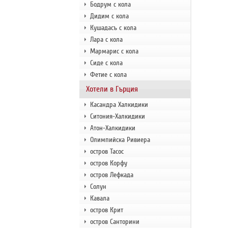
Бодрум с кола
Дидим с кола
Кушадасъ с кола
Лара с кола
Мармарис с кола
Сиде с кола
Фетие с кола
Хотели в Гърция
Касандра Халкидики
Ситония-Халкидики
Атон-Халкидики
Олимпийска Ривиера
остров Тасос
остров Корфу
остров Лефкада
Солун
Кавала
остров Крит
остров Санторини