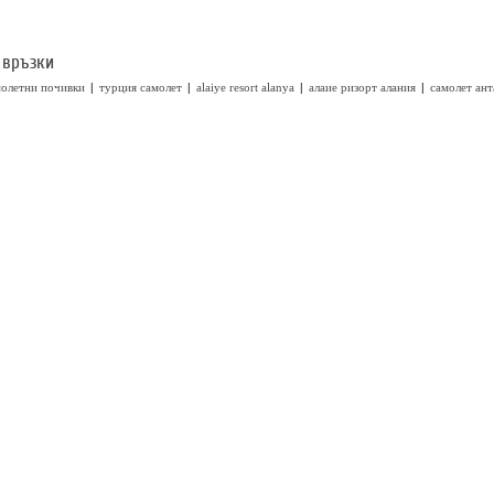
 връзки
|
|
|
|
молетни почивки
турция самолет
alaiye resort alanya
алаие ризорт алания
самолет ант