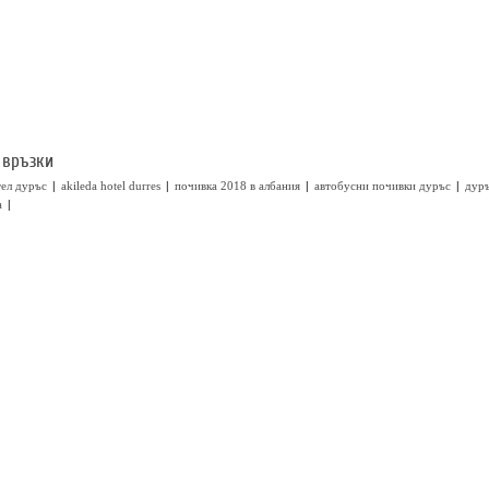
 връзки
|
|
|
|
тел дуръс
akileda hotel durres
почивка 2018 в албания
автобусни почивки дуръс
дуръ
|
а