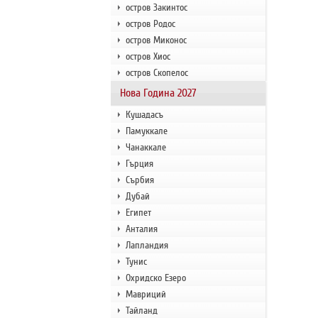
остров Закинтос
остров Родос
остров Миконос
остров Хиос
остров Скопелос
Нова Година 2027
Кушадасъ
Памуккале
Чанаккале
Гърция
Сърбия
Дубай
Египет
Анталия
Лапландия
Тунис
Охридско Езеро
Мавриций
Тайланд