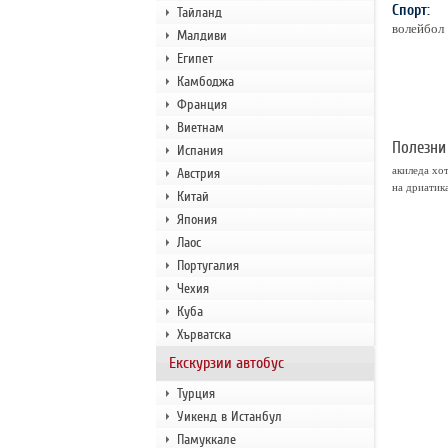
Спорт:
Тайланд
волейбол
Малдиви
Египет
Камбоджа
Франция
Виетнам
Полезни
Испания
акиледа хо
Австрия
на дриатик
Китай
Япония
Лаос
Португалия
Чехия
Куба
Хърватска
Екскурзии автобус
Турция
Уикенд в Истанбул
Памуккале