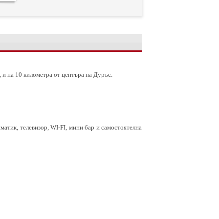
, и на 10 километра от центъра на Дуръс.
иматик, телевизор, WI-FI, мини бар и самостоятелна