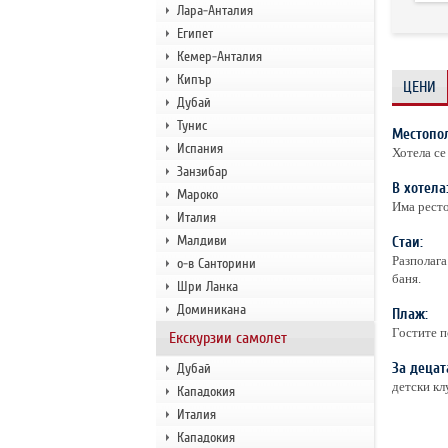
Лара-Анталия
Египет
Кемер-Анталия
Кипър
ЦЕНИ
Дубай
Тунис
Местопо
Испания
Хотела се
Занзибар
В хотела
Мароко
Има ресто
Италия
Малдиви
Стаи:
Разполага
о-в Санторини
баня.
Шри Ланка
Доминикана
Плаж:
Гостите п
Екскурзии самолет
За децат
Дубай
детски кл
Кападокия
Италия
Кападокия