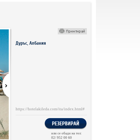
Дуръс, Албания
https://hotelakileda.com/ita/index.html#
или се обади на тел:
02/ 952 00 60