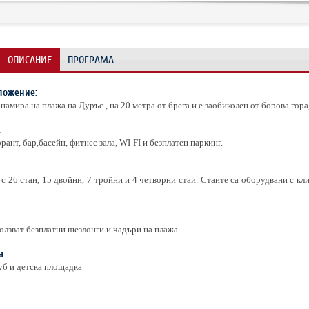
ОПИСАНИЕ
ПРОГРАМА
ложение:
 намира на плажа на Дуръс , на 20 метра от брега и е заобиколен от борова гора
:
рант, бар,басейн, фитнес зала, WI-FI и безплатен паркинг.
 с 26 стаи, 15 двойни, 7 тройни и 4 четворни стаи. Стаите са оборудвани с кл
олзват безплатни шезлонги и чадъри на плажа.
а:
уб и детска площадка