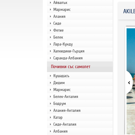
Айвалък
Мармарис
AKIL
Алания
Сиде
Фетие
Белек
Лара-Кунду
Халкидики-Гърция
Саранда-Албания
Почивки със самолет
Кушадасъ
Дидим
Мармарис
Белек-Анталия
Бодрум
Алания-Анталия
Катар
Сиде-Анталия
Албания