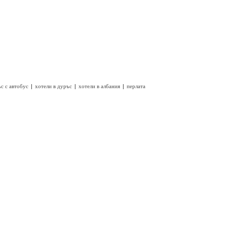
|
|
|
с с автобус
хотели в дуръс
хотели в албания
перлата