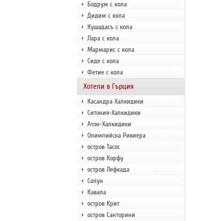
Бодрум с кола
Дидим с кола
Кушадасъ с кола
Лара с кола
Мармарис с кола
Сиде с кола
Фетие с кола
Хотели в Гърция
Касандра Халкидики
Ситония-Халкидики
Атон-Халкидики
Олимпийска Ривиера
остров Тасос
остров Корфу
остров Лефкада
Солун
Кавала
остров Крит
остров Санторини