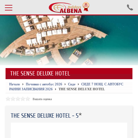
Проверка на резервация
ПОЧИВКИ С АВТОБУС 2026
ПОЧИВКИ СЪС САМОЛЕТ
THE SENSE DELUXE HOTEL
ЕКСКУРЗИИ САМОЛЕТ
Начало
Почивки с автобус 2026
Сиде
СИДЕ 7 НОЩ. С АВТОБУС
ЕКСКУРЗИИ АВТОБУС
РАННИ ЗАПИСВАНИЯ 2026
THE SENSE DELUXE HOTEL
БЪЛГАРИЯ
Вашата оценка
ХОТЕЛИ В ТУРЦИЯ
THE SENSE DELUXE HOTEL - 5
ТУРЦИЯ С КОЛА