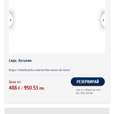
ХОТЕЛИ В ГЪРЦИЯ
НОВА ГОДИНА 2027
ХОТЕЛИ В АЛБАНИЯ
АВТОБУСИ ПОД НАЕМ
ЗА НАС
КОНТАКТИ
ОБЩИ УСЛОВИЯ ПАКЕТНИ
ПОЛИТИКА ЗА ПОВЕРИТЕЛНОСТ
Сиде, Анталия
ПЪТУВАНИЯ
https://emirhotels.com/en/the-sense-de-luxe/
Цена от:
486
950.53
€
лв.
/
или се обади на тел:
02/ 952 00 60