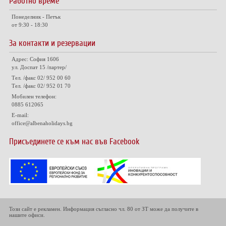
Работно време
Понеделник - Петък
от 9:30 - 18:30
За контакти и резервации
Адрес: София 1606
ул. Доспат 15 /партер/
Тел. /факс 02/ 952 00 60
Тел. /факс 02/ 952 01 70
Мобилен телефон:
0885 612065
E-mail:
office@albenaholidays.bg
Присъединете се към нас във Facebook
Този сайт е рекламен. Информация съгласно чл. 80 от ЗТ може да получите в
нашите офиси.