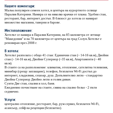
Нашите коментари:
Малък популярен семеен хотел, в центъра на курортното селище
Паралия Катерини. Намира се на няколко крачки от плажа. Удобни стаи,
ресторант, бар, интернет достъп. В близост до хотела се намират
множество магазини, таверни и барове.
Местоположение:
Хотелът се намира в Паралия Катерини, на 85 километра от летище
"Македония" и на 70 километра от центъра на град Солун.Хотелът е
реновиран през 2008 г.
В хотела:
Хотелът разполага с общо 41 стаи: Единични стаи (~ 14-16 кв.м), Двойни
стаи (~ 14-16 кв.м), Двойни Супериор (~35 кв.м), Апартаменти (~ 40
кв.м).
В стаите са на разположение: климатик, отопление, сателитна телевизия,
минибар (срещу заплащане), телефон, безплатен Wi-Fi достъп до
интернет, хладилник, сешоар, душ. Допълнително легло - стандартно
Двойна Супериор Двойно легло и голям диван.
Суити Две стаи, спалня и хол, баня.
Ежедневно почистване на стаите, смяна на спално бельо - 2 пъти
седмично.
Услуги:
централно отопление, ресторант, бар, рум сервиз, безплатен Wi-Fi,
асансьор, сейф на рецепция (безплатно).