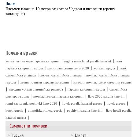
Плаж:
Пясъчен плаж на 10 метра от хотела.Чадъри и шезлонги (срещу
заплащане).
Полезни връзки
|
|
хотел регина маре паралия катерини
regina mare hotel paralia katerini
лято
|
|
|
паралия катерини гърция
ранни записвания лято 2020
хотели гърция
лято
|
|
олимпийска ривиера
хотели олимпийска ривиера
почивки олимпийска ривиера
|
|
гърция
летни почивки паралия катерини
изгодни почивки лято катерини гърция
|
|
|
изгодни хотели олимпийска ривиера
паралия катерини гърция
олимпийска
|
|
|
ривиера гърция
почивки хотели паралия катерини
liato 2020 paralia katerini
|
|
|
ranni zapisvania pochivki liato 2020
hotels paralia katerini greece
hotels greece
|
|
|
hoteli gurcia
olimpiiska riviera gurcia
pochivki paralia katerini
liato hoteli paralia
|
katerini gurcia
Самолетни почивки
Турция
Египет