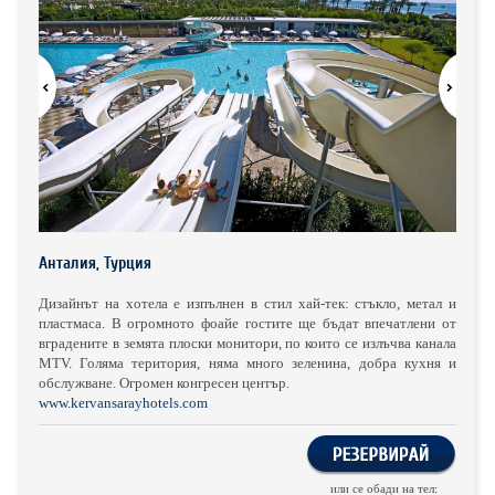
ХОТЕЛИ В ГЪРЦИЯ
НОВА ГОДИНА 2027
ХОТЕЛИ В АЛБАНИЯ
АВТОБУСИ ПОД НАЕМ
ЗА НАС
КОНТАКТИ
ОБЩИ УСЛОВИЯ ПАКЕТНИ
ПОЛИТИКА ЗА ПОВЕРИТЕЛНОСТ
Анталия, Турция
ПЪТУВАНИЯ
Дизайнът на хотела е изпълнен в стил хай-тек: стъкло, метал и
пластмаса. В огромното фоайе гостите ще бъдат впечатлени от
вградените в земята плоски монитори, по които се излъчва канала
МТV. Голяма територия, няма много зеленина, добра кухня и
обслужване. Огромен конгресен център.
www.kervansarayhotels.com
или се обади на тел: