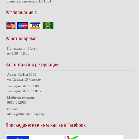
Лиценз за превозвач: EU1064
Разплащания с
Работно време
Понеделник - Петък
от 9:30 - 18:30
За контакти и резервации
Адрес: София 1606
ул. Доспат 15 /партер/
Тел. /факс 02/ 952 00 60
Тел. /факс 02/ 952 01 70
Мобилен телефон:
0885 612065
E-mail:
office@albenaholidays.bg
Присъединете се към нас във Facebook