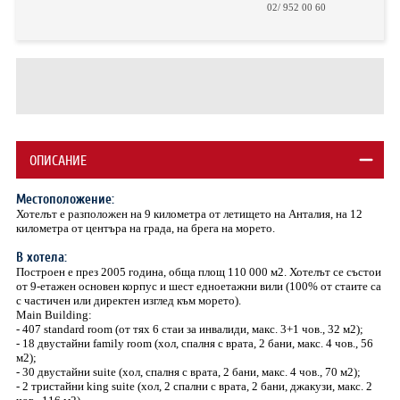
02/ 952 00 60
ОПИСАНИЕ
Местоположение:
Хотелът е разположен на 9 километра от летището на Анталия, на 12
километра от центъра на града, на брега на морето.
В хотела:
Построен е през 2005 година, обща площ 110 000 м2. Хотелът се състои
от 9-етажен основен корпус и шест едноетажни вили (100% от стаите са
с частичен или директен изглед към морето).
Main Building:
- 407 standard room (от тях 6 стаи за инвалиди, макс. 3+1 чов., 32 м2);
- 18 двустайни family room (хол, спалня с врата, 2 бани, макс. 4 чов., 56
м2);
- 30 двустайни suite (хол, спалня с врата, 2 бани, макс. 4 чов., 70 м2);
- 2 тристайни king suite (хол, 2 спални с врата, 2 бани, джакузи, макс. 2