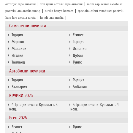
|
|
автобус лара анталия
топ цени хотели лара анталия
ranni zapisvania avtobusni
|
|
pocivki lara antalia turciq
turska banya hamam
specialni oferti avtobusni pocivki
|
|
liato lara antalia turcia
hoteli lara antalia
Самолетни почивки
Турция
Египет
Мароко
Гърция
Малдиви
Испания
Италия
Дубай
Тайланд
Тунис
Автобусни почивки
Турция
Гърция
България
Албания
КРУИЗИ 2026
4 Гръцки о-ва и Кушадасъ 3
5 Гръцки о-ва и Кушадасъ 4
нощ.
нощ.
Есен 2026
Египет
Тунис