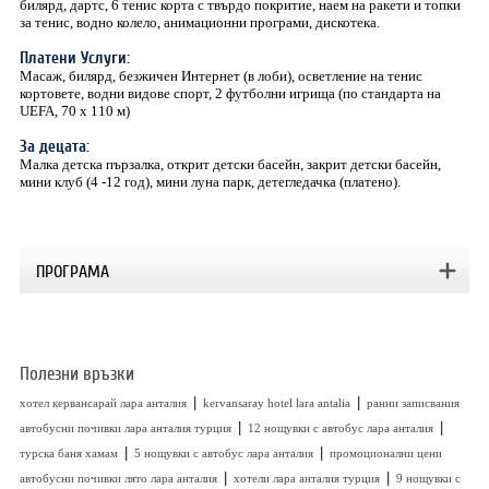
билярд, дартс, 6 тенис корта с твърдо покритие, наем на ракети и топки
за тенис, водно колело, анимационни програми, дискотека.
Платени Услуги:
Mасаж, билярд, безжичен Интернет (в лоби), осветление на тенис
кортовете, водни видове спорт, 2 футболни игрища (по стандарта на
UEFA, 70 х 110 м)
За децата:
Малка детска пързалка, открит детски басейн, закрит детски басейн,
мини клуб (4 -12 год), мини луна парк, детегледачка (платено).
ПРОГРАМА
Полезни връзки
|
|
хотел кервансарай лара анталия
kervansaray hotel lara antalia
ранни записвания
|
|
автобусни почивки лара анталия турция
12 нощувки с автобус лара анталия
|
|
турска баня хамам
5 нощувки с автобус лара анталия
промоционални цени
|
|
автобусни почивки лято лара анталия
хотели лара анталия турция
9 нощувки с