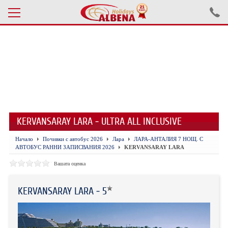
Проверка на резервация
ПОЧИВКИ С АВТОБУС 2026
ПОЧИВКИ СЪС САМОЛЕТ
KERVANSARAY LARA - ULTRA ALL INCLUSIVE
ЕКСКУРЗИИ САМОЛЕТ
Начало
Почивки с автобус 2026
Ларa
ЛАРА-АНТАЛИЯ 7 НОЩ. С
ЕКСКУРЗИИ АВТОБУС
АВТОБУС РАННИ ЗАПИСВАНИЯ 2026
KERVANSARAY LARA
БЪЛГАРИЯ
Вашата оценка
ХОТЕЛИ В ТУРЦИЯ
KERVANSARAY LARA - 5
ТУРЦИЯ С КОЛА