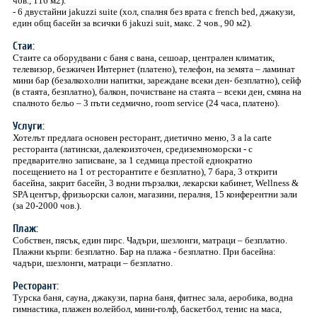
чов., 116 м2).
- 6 двустайни jakuzzi suite (хол, спалня без врата с french bed, джакузи,
един общ басейн за всички 6 jakuzi suit, макс. 2 чов., 90 м2).
Стаи:
Стаите са оборудвани с баня с вана, сешоар, централен климатик,
телевизор, безжичен Интернет (платено), телефон, на земята – ламинат
мини бар (безалкохолни напитки, зареждане всеки ден- безплатно), сейф
(в стаята, безплатно), балкон, почистване на стаята – всеки ден, смяна на
спалното бельо – 3 пъти седмично, room service (24 часа, платено).
Услуги:
Хотелът предлага основен ресторант, диетично меню, 3 a la carte
ресторанта (латински, далекоизточен, средиземноморски - с
предварително записване, за 1 седмица престой еднократно
посещението на 1 от ресторантите е безплатно), 7 бара, 3 открити
басейна, закрит басейн, 3 водни пързалки, лекарски кабинет, Wellness &
SPA център, фризьорски салон, магазини, пералня, 15 конферентни зали
(за 20-2000 чов.).
Плаж:
Собствен, пясък, един пирс. Чадъри, шезлонги, матраци – безплатно.
Плажни кърпи: безплатно. Бар на плажа - безплатно. При басейна:
чадъри, шезлонги, матраци – безплатно.
Ресторант:
Tурска баня, сауна, джакузи, парна баня, фитнес зала, аеробика, водна
гимнастика, плажен волейбол, мини-голф, баскетбол, тенис на маса,