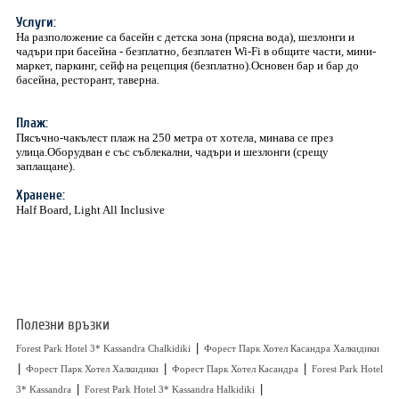
Услуги:
На разположение са басейн с детска зона (прясна вода), шезлонги и
чадъри при басейна - безплатно, безплатен Wi-Fi в общите части, мини-
маркет, паркинг, сейф на рецепция (безплатно).Основен бар и бар до
басейна, ресторант, таверна.
Плаж:
Пясъчно-чакълест плаж на 250 метра от хотела, минава се през
улица.Оборудван е със съблекални, чадъри и шезлонги (срещу
заплащане).
Хранене:
Half Board, Light All Inclusive
Полезни връзки
|
Forest Park Hotel 3* Kassandra Chalkidiki
Форест Парк Хотел Касандра Халкидики
|
|
|
Форест Парк Хотел Халкидики
Форест Парк Хотел Касандра
Forest Park Hotel
|
|
3* Kassandra
Forest Park Hotel 3* Kassandra Halkidiki