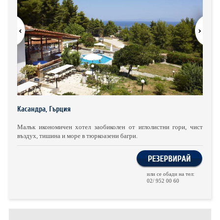
ХОТЕЛИ В ГЪРЦИЯ
НОВА ГОДИНА 2027
ХОТЕЛИ В АЛБАНИЯ
АВТОБУСИ ПОД НАЕМ
ЗА НАС
КОНТАКТИ
Касандра, Гърция
ОБЩИ УСЛОВИЯ ПАКЕТНИ
ПОЛИТИКА ЗА ПОВЕРИТЕЛНОСТ
ПЪТУВАНИЯ
Малък икономичен хотел заобиколен от иглолистни гори, чист
въздух, тишина и море в тюркоазени багри.
или се обади на тел:
02/ 952 00 60