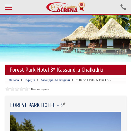
Проверка на резервация
ПОЧИВКИ С АВТОБУС 2026
ПОЧИВКИ СЪС САМОЛЕТ
Forest Park Hotel 3* Kassandra Chalkidiki
ЕКСКУРЗИИ САМОЛЕТ
Начало
Гърция
Касандра-Халкидики
FOREST PARK HOTEL
ЕКСКУРЗИИ АВТОБУС
Вашата оценка
БЪЛГАРИЯ
FOREST PARK HOTEL - 3
ХОТЕЛИ В ТУРЦИЯ
ТУРЦИЯ С КОЛА