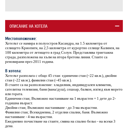
ОПИСАНИЕ НА ХОТЕЛА
Местоположение:
Хотелът се намира в полуостров Касандра, на 1.5 километра от
селището Криопиги, на 2,5 километра от курортно селище Калинея, на
100 километра от летището в град Солун. Представлява триетажна
сграда, разположена на хълм нa втора брегова линия. Стаите са
реновирани през 2011 година.
В хотела:
Хотелът разполага с общо 45 стаи: единични стаи (~22 кв.м.), двойни
стаи (~22 кв.м.), фамилни стаи (~45 кв.м.).
В стаите са на разположение: хладилник, индивидуален климатик,
сателитна телевизия, баня (вана/душ), сешоар, балкон, изглед към морето
или гората.
Единични стаи; Възможно настаняване на 1 възрастен + 1 дете до 2-
годишна възраст.
Двойни стаи; Възможно настаняване - до 3-ма възрастни.
Фамилни стаи; Всекидневна, 2 отделни спални, баня. Възможно
настаняване - 4-ма възрастни.
Ежедневно почистване на стаите, смяна на спално бельо - на всеки 3
дена.