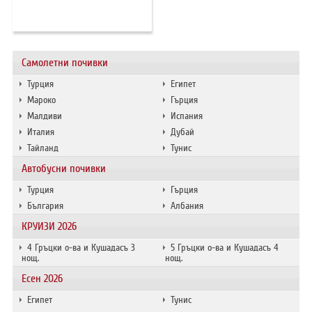
ХОТЕЛИ В ГЪРЦИЯ
НОВА ГОДИНА 2027
Самолетни почивки
ХОТЕЛИ В АЛБАНИЯ
Турция
Египет
АВТОБУСИ ПОД НАЕМ
Мароко
Гърция
Малдиви
Испания
Италия
Дубай
ЗА НАС
КОНТАКТИ
Тайланд
Тунис
ОБЩИ УСЛОВИЯ ПАКЕТНИ
ПОЛИТИКА ЗА ПОВЕРИТЕЛНОСТ
Автобусни почивки
ПЪТУВАНИЯ
Турция
Гърция
България
Албания
КРУИЗИ 2026
4 Гръцки о-ва и Кушадасъ 3
5 Гръцки о-ва и Кушадасъ 4
нощ.
нощ.
Есен 2026
Египет
Тунис