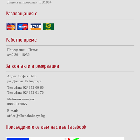
Лиценз за превозвач: EU1064
Разплащания с
Работно време
Понеделник - Петък
от 9:30 - 18:30
За контакти и резервации
Адрес: София 1606
ул. Доспат 15 /партер/
Тел. /факс 02/ 952 00 60
Тел. /факс 02/ 952 01 70
Мобилен телефон:
0885 612065
E-mail:
office@albenaholidays.bg
Присъединете се към нас във Facebook