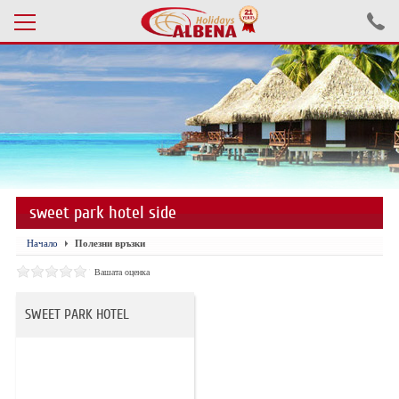
Проверка на резервация
ПОЧИВКИ С АВТОБУС 2026
ПОЧИВКИ СЪС САМОЛЕТ
sweet park hotel side
ЕКСКУРЗИИ САМОЛЕТ
Начало
Полезни връзки
ЕКСКУРЗИИ АВТОБУС
Вашата оценка
БЪЛГАРИЯ
SWEET PARK HOTEL
ХОТЕЛИ В ТУРЦИЯ
ТУРЦИЯ С КОЛА