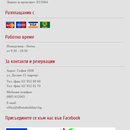
Лиценз за превозвач: EU1064
Разплащания с
Работно време
Понеделник - Петък
от 9:30 - 18:30
За контакти и резервации
Адрес: София 1606
ул. Доспат 15 /партер/
Тел. /факс 02/ 952 00 60
Тел. /факс 02/ 952 01 70
Мобилен телефон:
0885 612065
E-mail:
office@albenaholidays.bg
Присъединете се към нас във Facebook