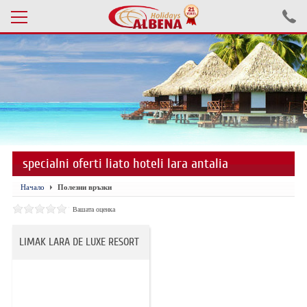
Проверка на резервация
ПОЧИВКИ С АВТОБУС 2026
ПОЧИВКИ СЪС САМОЛЕТ
specialni oferti liato hoteli lara antalia
ЕКСКУРЗИИ САМОЛЕТ
Начало
Полезни връзки
ЕКСКУРЗИИ АВТОБУС
Вашата оценка
БЪЛГАРИЯ
LIMAK LARA DE LUXE RESORT
ХОТЕЛИ В ТУРЦИЯ
ТУРЦИЯ С КОЛА