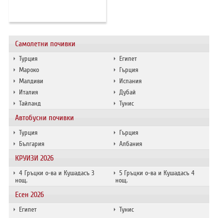
ХОТЕЛИ В ГЪРЦИЯ
НОВА ГОДИНА 2027
Самолетни почивки
ХОТЕЛИ В АЛБАНИЯ
Турция
Египет
АВТОБУСИ ПОД НАЕМ
Мароко
Гърция
Малдиви
Испания
Италия
Дубай
ЗА НАС
КОНТАКТИ
Тайланд
Тунис
ОБЩИ УСЛОВИЯ ПАКЕТНИ
ПОЛИТИКА ЗА ПОВЕРИТЕЛНОСТ
Автобусни почивки
ПЪТУВАНИЯ
Турция
Гърция
България
Албания
КРУИЗИ 2026
4 Гръцки о-ва и Кушадасъ 3
5 Гръцки о-ва и Кушадасъ 4
нощ.
нощ.
Есен 2026
Египет
Тунис