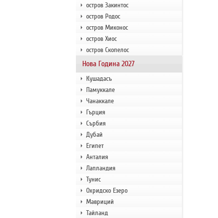
остров Закинтос
остров Родос
остров Миконос
остров Хиос
остров Скопелос
Нова Година 2027
Кушадасъ
Памуккале
Чанаккале
Гърция
Сърбия
Дубай
Египет
Анталия
Лапландия
Тунис
Охридско Езеро
Мавриций
Тайланд