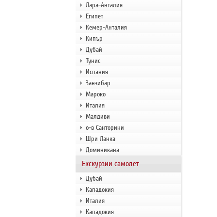
Лара-Анталия
Египет
Кемер-Анталия
Кипър
Дубай
Тунис
Испания
Занзибар
Мароко
Италия
Малдиви
о-в Санторини
Шри Ланка
Доминикана
Екскурзии самолет
Дубай
Кападокия
Италия
Кападокия