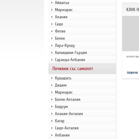
Айвалък
KAYA 
Мармарис
Алания
Сиде
Фетие
Белек
Лара-Кунду
Халкидики-Гърция
хотел ка
Саранда-Албания
Почивки със самолет
повече
Кушадасъ
Дидим
Мармарис
Белек-Анталия
Бодрум
Алания-Анталия
Катар
Сиде-Анталия
Албания