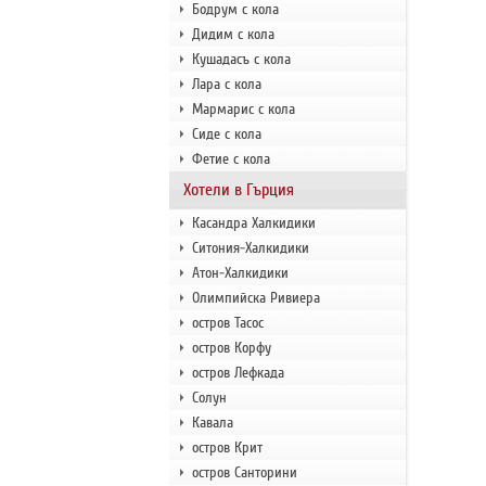
Бодрум с кола
Дидим с кола
Кушадасъ с кола
Лара с кола
Мармарис с кола
Сиде с кола
Фетие с кола
Хотели в Гърция
Касандра Халкидики
Ситония-Халкидики
Атон-Халкидики
Олимпийска Ривиера
остров Тасос
остров Корфу
остров Лефкада
Солун
Кавала
остров Крит
остров Санторини