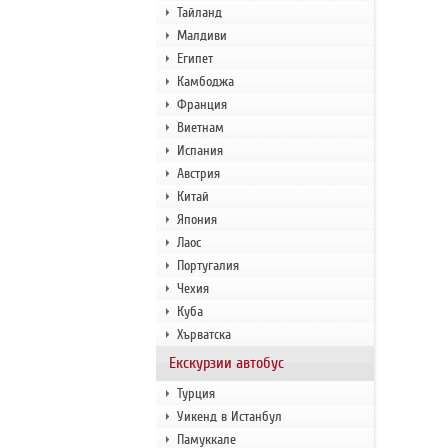
Тайланд
Малдиви
Египет
Камбоджа
Франция
Виетнам
Испания
Австрия
Китай
Япония
Лаос
Португалия
Чехия
Куба
Хърватска
Екскурзии автобус
Турция
Уикенд в Истанбул
Памуккале